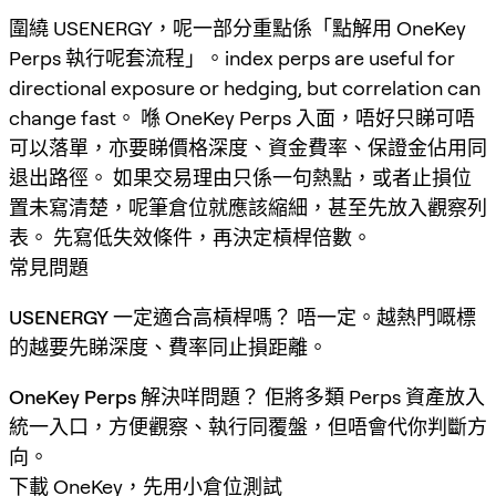
圍繞 USENERGY，呢一部分重點係「點解用 OneKey
Perps 執行呢套流程」。index perps are useful for
directional exposure or hedging, but correlation can
change fast。 喺 OneKey Perps 入面，唔好只睇可唔
可以落單，亦要睇價格深度、資金費率、保證金佔用同
退出路徑。 如果交易理由只係一句熱點，或者止損位
置未寫清楚，呢筆倉位就應該縮細，甚至先放入觀察列
表。 先寫低失效條件，再決定槓桿倍數。
常見問題
USENERGY 一定適合高槓桿嗎？
唔一定。越熱門嘅標
的越要先睇深度、費率同止損距離。
OneKey Perps 解決咩問題？
佢將多類 Perps 資產放入
統一入口，方便觀察、執行同覆盤，但唔會代你判斷方
向。
下載 OneKey，先用小倉位測試