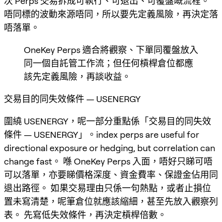
次 Perps 交易拆成可執行、可退出、可覆盤嘅流程。
唔同標的波動來源唔同，所以要先定義風險，再決定落
唔落單。
OneKey Perps 適合將觀察、下單同覆盤放入
同一個自託管工作流；但任何槓桿倉位都應
該先定義風險，再談收益。
交易目的同失效條件 — USENERGY
圍繞 USENERGY，呢一部分重點係「交易目的同失效
條件 — USENERGY」。index perps are useful for
directional exposure or hedging, but correlation can
change fast。 喺 OneKey Perps 入面，唔好只睇可唔
可以落單，亦要睇價格深度、資金費率、保證金佔用同
退出路徑。 如果交易理由只係一句熱點，或者止損位
置未寫清楚，呢筆倉位就應該縮細，甚至先放入觀察列
表。 先寫低失效條件，再決定槓桿倍數。