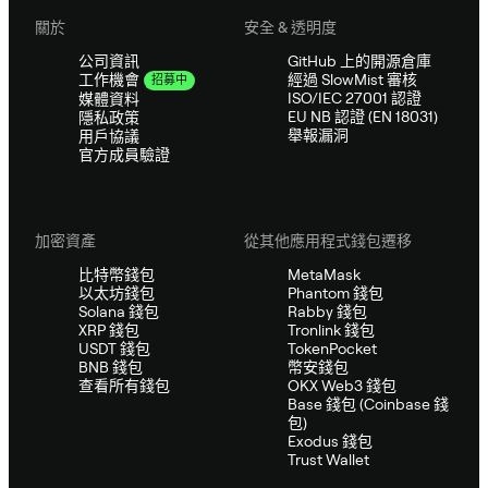
關於
安全 & 透明度
公司資訊
GitHub 上的開源倉庫
經過 SlowMist 審核
工作機會
招募中
ISO/IEC 27001 認證
媒體資料
EU NB 認證 (EN 18031)
隱私政策
舉報漏洞
用戶協議
官方成員驗證
加密資產
從其他應用程式錢包遷移
比特幣錢包
MetaMask
以太坊錢包
Phantom 錢包
Solana 錢包
Rabby 錢包
XRP 錢包
Tronlink 錢包
USDT 錢包
TokenPocket
BNB 錢包
幣安錢包
查看所有錢包
OKX Web3 錢包
Base 錢包 (Coinbase 錢
包)
Exodus 錢包
Trust Wallet