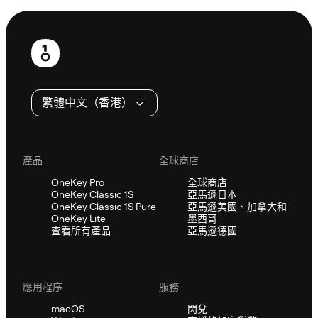
頁
尾
繁體中文（香港）
產品
全球商店
OneKey Pro
全球商店
OneKey Classic 1S
亞馬遜日本
OneKey Classic 1S Pure
亞馬遜美國、加拿大和
OneKey Lite
墨西哥
查看所有產品
亞馬遜德國
應用程序
服務
macOS
閃兌