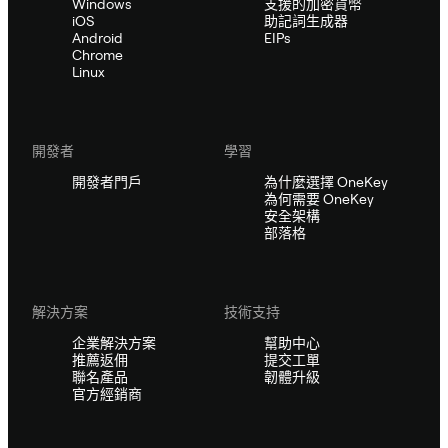
Windows
支援的加密貨幣
iOS
助記詞生成器
Android
EIPs
Chrome
Linux
開發者
學習
開發者門戶
為什麼選擇 OneKey
為何需要 OneKey
安全架構
部落格
解決方案
技術支持
企業解決方案
幫助中心
推薦返佣
提交工單
聯名產品
韌體升級
官方經銷商