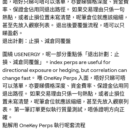
面，唔好只睇可唔可以落單，亦要睇價格深度、資金費
率、保證金佔用同退出路徑。 如果交易理由只係一句
熱點，或者止損位置未寫清楚，呢筆倉位就應該縮細，
甚至先放入觀察列表。 退出後要覆盤流程，唔可以只
睇盈虧。
退出計劃：止損、減倉同覆盤
圍繞 USENERGY，呢一部分重點係「退出計劃：止
損、減倉同覆盤」。index perps are useful for
directional exposure or hedging, but correlation can
change fast。 喺 OneKey Perps 入面，唔好只睇可唔
可以落單，亦要睇價格深度、資金費率、保證金佔用同
退出路徑。 如果交易理由只係一句熱點，或者止損位
置未寫清楚，呢筆倉位就應該縮細，甚至先放入觀察列
表。 第一筆訂單更似執行質量測試，唔係證明方向正
確。
點解用 OneKey Perps 執行呢套流程