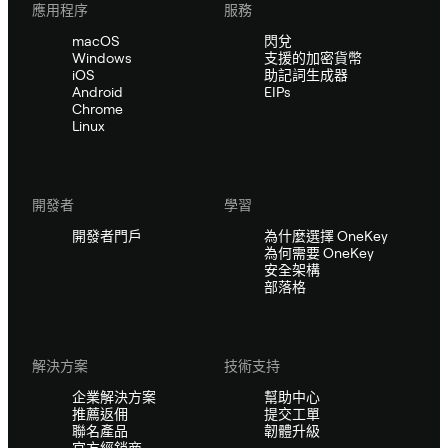
應用程序
服務
macOS
閃兌
Windows
支援的加密貨幣
iOS
助記詞生成器
Android
EIPs
Chrome
Linux
開發者
學習
開發者門戶
為什麼選擇 OneKey
為何需要 OneKey
安全架構
部落格
解決方案
技術支持
企業解決方案
幫助中心
推薦返佣
提交工單
聯名產品
韌體升級
官方經銷商