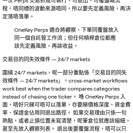
一次 Perps 交易拆成可執行、可退出、可覆盤嘅流
程。唔同標的波動來源唔同，所以要先定義風險，再決
定落唔落單。
OneKey Perps 適合將觀察、下單同覆盤放入
同一個自託管工作流；但任何槓桿倉位都應
該先定義風險，再談收益。
交易目的同失效條件 — 24/7 markets
圍繞 24/7 markets，呢一部分重點係「交易目的同失
效條件 — 24/7 markets」。cross-market workflows
work best when the trader compares categories
instead of chasing one ticker。 喺 OneKey Perps 入
面，唔好只睇可唔可以落單，亦要睇價格深度、資金費
率、保證金佔用同退出路徑。 如果交易理由只係一句
熱點，或者止損位置未寫清楚，呢筆倉位就應該縮細，
甚至先放入觀察列表。 退出後要覆盤流程，唔可以只