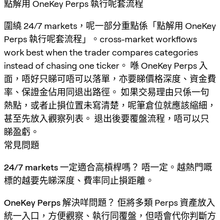
點解用 OneKey Perps 執行呢套流程
圍繞 24/7 markets，呢一部分重點係「點解用 OneKey
Perps 執行呢套流程」。cross-market workflows
work best when the trader compares categories
instead of chasing one ticker。 喺 OneKey Perps 入
面，唔好只睇可唔可以落單，亦要睇價格深度、資金費
率、保證金佔用同退出路徑。 如果交易理由只係一句
熱點，或者止損位置未寫清楚，呢筆倉位就應該縮細，
甚至先放入觀察列表。 退出後要覆盤流程，唔可以只
睇盈虧。
常見問題
24/7 markets 一定適合高槓桿嗎？
唔一定。越熱門嘅
標的越要先睇深度、費率同止損距離。
OneKey Perps 解決咩問題？
佢將多類 Perps 資產放入
統一入口，方便觀察、執行同覆盤，但唔會代你判斷方