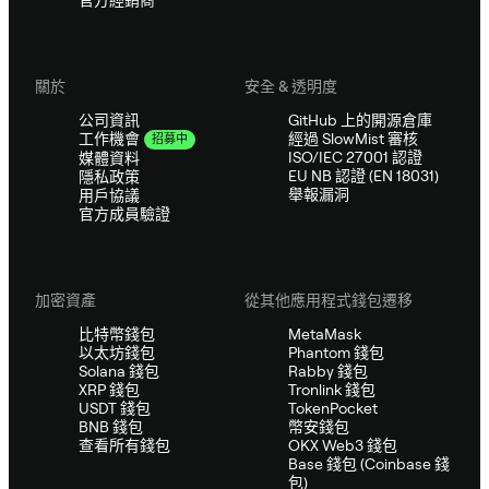
關於
安全 & 透明度
公司資訊
GitHub 上的開源倉庫
經過 SlowMist 審核
工作機會
招募中
ISO/IEC 27001 認證
媒體資料
EU NB 認證 (EN 18031)
隱私政策
舉報漏洞
用戶協議
官方成員驗證
加密資產
從其他應用程式錢包遷移
比特幣錢包
MetaMask
以太坊錢包
Phantom 錢包
Solana 錢包
Rabby 錢包
XRP 錢包
Tronlink 錢包
USDT 錢包
TokenPocket
BNB 錢包
幣安錢包
查看所有錢包
OKX Web3 錢包
Base 錢包 (Coinbase 錢
包)