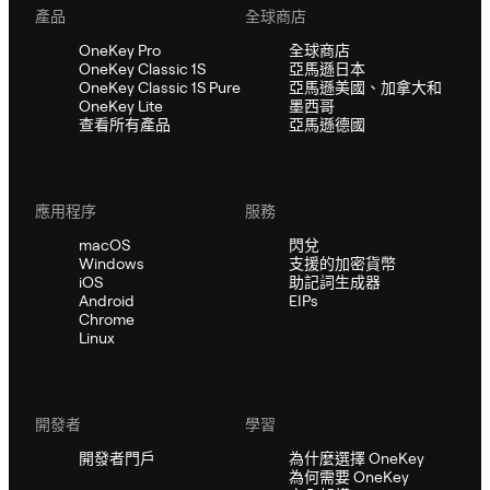
產品
全球商店
OneKey Pro
全球商店
OneKey Classic 1S
亞馬遜日本
OneKey Classic 1S Pure
亞馬遜美國、加拿大和
OneKey Lite
墨西哥
查看所有產品
亞馬遜德國
應用程序
服務
macOS
閃兌
Windows
支援的加密貨幣
iOS
助記詞生成器
Android
EIPs
Chrome
Linux
開發者
學習
開發者門戶
為什麼選擇 OneKey
為何需要 OneKey