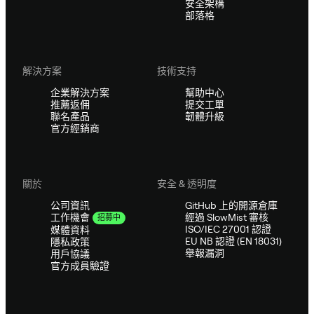
安全架構
部落格
解決方案
技術支持
企業解決方案
幫助中心
推薦返佣
提交工單
聯名產品
韌體升級
官方經銷商
關於
安全 & 透明度
公司資訊
GitHub 上的開源倉庫
經過 SlowMist 審核
工作機會
招募中
ISO/IEC 27001 認證
媒體資料
EU NB 認證 (EN 18031)
隱私政策
舉報漏洞
用戶協議
官方成員驗證