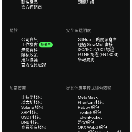
聯名產品
韌體升級
官方經銷商
關於
安全 & 透明度
公司資訊
GitHub 上的開源倉庫
經過 SlowMist 審核
工作機會
招募中
ISO/IEC 27001 認證
媒體資料
EU NB 認證 (EN 18031)
隱私政策
舉報漏洞
用戶協議
官方成員驗證
加密資產
從其他應用程式錢包遷移
比特幣錢包
MetaMask
以太坊錢包
Phantom 錢包
Solana 錢包
Rabby 錢包
XRP 錢包
Tronlink 錢包
USDT 錢包
TokenPocket
BNB 錢包
幣安錢包
查看所有錢包
OKX Web3 錢包