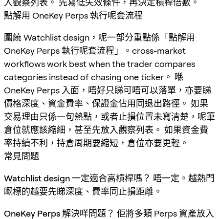
入觀察列表。 先寫低失效條件，再決定槓桿倍數。
點解用 OneKey Perps 執行呢套流程
圍繞 Watchlist design，呢一部分重點係「點解用
OneKey Perps 執行呢套流程」。cross-market
workflows work best when the trader compares
categories instead of chasing one ticker。 喺
OneKey Perps 入面，唔好只睇可唔可以落單，亦要睇
價格深度、資金費率、保證金佔用同退出路徑。 如果
交易理由只係一句熱點，或者止損位置未寫清楚，呢筆
倉位就應該縮細，甚至先放入觀察列表。 如果資金費
率持續不利，持倉周期要縮短，倉位亦要更輕。
常見問題
Watchlist design 一定適合高槓桿嗎？
唔一定。越熱門
嘅標的越要先睇深度、費率同止損距離。
OneKey Perps 解決咩問題？
佢將多類 Perps 資產放入