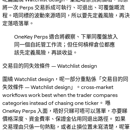
將一次 Perps 交易拆成可執行、可退出、可覆盤嘅流
程。唔同標的波動來源唔同，所以要先定義風險，再決
定落唔落單。
OneKey Perps 適合將觀察、下單同覆盤放入
同一個自託管工作流；但任何槓桿倉位都應
該先定義風險，再談收益。
交易目的同失效條件 — Watchlist design
圍繞 Watchlist design，呢一部分重點係「交易目的同
失效條件 — Watchlist design」。cross-market
workflows work best when the trader compares
categories instead of chasing one ticker。 喺
OneKey Perps 入面，唔好只睇可唔可以落單，亦要睇
價格深度、資金費率、保證金佔用同退出路徑。 如果
交易理由只係一句熱點，或者止損位置未寫清楚，呢筆