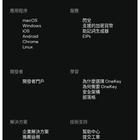
應用程序
服務
macOS
閃兌
Windows
支援的加密貨幣
iOS
助記詞生成器
Android
EIPs
Chrome
Linux
開發者
學習
開發者門戶
為什麼選擇 OneKey
為何需要 OneKey
安全架構
部落格
解決方案
技術支持
企業解決方案
幫助中心
推薦返佣
提交工單