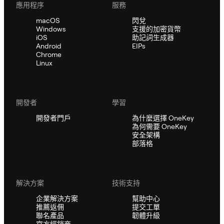
應用程序
服務
macOS
閃兌
Windows
支援的加密貨幣
iOS
助記詞生成器
Android
EIPs
Chrome
Linux
開發者
學習
開發者門戶
為什麼選擇 OneKey
為何需要 OneKey
安全架構
部落格
解決方案
技術支持
企業解決方案
幫助中心
推薦返佣
提交工單
聯名產品
韌體升級
官方經銷商