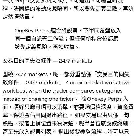
一次 Perps 交易拆成可執行、可退出、可覆盤嘅流
程。唔同標的波動來源唔同，所以要先定義風險，再決
定落唔落單。
OneKey Perps 適合將觀察、下單同覆盤放入
同一個自託管工作流；但任何槓桿倉位都應
該先定義風險，再談收益。
交易目的同失效條件 — 24/7 markets
圍繞 24/7 markets，呢一部分重點係「交易目的同失
效條件 — 24/7 markets」。cross-market workflows
work best when the trader compares categories
instead of chasing one ticker。 喺 OneKey Perps 入
面，唔好只睇可唔可以落單，亦要睇價格深度、資金費
率、保證金佔用同退出路徑。 如果交易理由只係一句
熱點，或者止損位置未寫清楚，呢筆倉位就應該縮細，
甚至先放入觀察列表。 退出後要覆盤流程，唔可以只