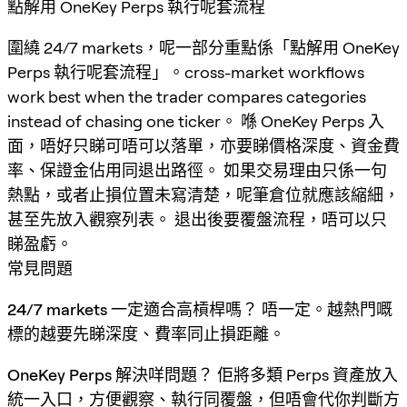
點解用 OneKey Perps 執行呢套流程
圍繞 24/7 markets，呢一部分重點係「點解用 OneKey
Perps 執行呢套流程」。cross-market workflows
work best when the trader compares categories
instead of chasing one ticker。 喺 OneKey Perps 入
面，唔好只睇可唔可以落單，亦要睇價格深度、資金費
率、保證金佔用同退出路徑。 如果交易理由只係一句
熱點，或者止損位置未寫清楚，呢筆倉位就應該縮細，
甚至先放入觀察列表。 退出後要覆盤流程，唔可以只
睇盈虧。
常見問題
24/7 markets 一定適合高槓桿嗎？
唔一定。越熱門嘅
標的越要先睇深度、費率同止損距離。
OneKey Perps 解決咩問題？
佢將多類 Perps 資產放入
統一入口，方便觀察、執行同覆盤，但唔會代你判斷方