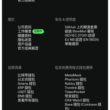
關於
安全 & 透明度
公司資訊
GitHub 上的開源倉庫
經過 SlowMist 審核
工作機會
招募中
ISO/IEC 27001 認證
媒體資料
EU NB 認證 (EN 18031)
隱私政策
舉報漏洞
用戶協議
官方成員驗證
加密資產
從其他應用程式錢包遷移
比特幣錢包
MetaMask
以太坊錢包
Phantom 錢包
Solana 錢包
Rabby 錢包
XRP 錢包
Tronlink 錢包
USDT 錢包
TokenPocket
BNB 錢包
幣安錢包
查看所有錢包
OKX Web3 錢包
Base 錢包 (Coinbase 錢
包)