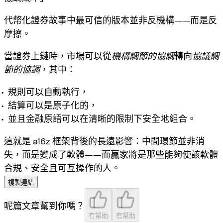
代幣化證券故事中最可信的版本並非反機構——而是反
摩擦。
當證券上鏈時，市場可以從
機構調節的協調
轉向
協議調
節的協調
，其中：
規則可以自動執行，
結算可以是原子化的，
並且金融原語可以在清晰的限制下安全地組合。
這就是 a16z 框架背後的長遠影響：
中間環節並非消
失，而是變成了軟體——而贏家將是那些能夠使該軟體
合規、安全且可互操作的人。
複製連結
呢篇文章幫到你嗎？
冇幫助
有幫助