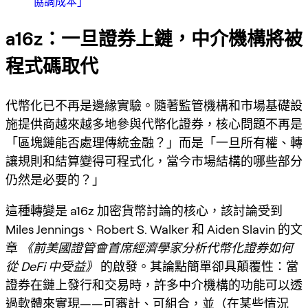
協調成本」
a16z：一旦證券上鏈，中介機構將被
程式碼取代
代幣化已不再是邊緣實驗。隨著監管機構和市場基礎設
施提供商越來越多地參與
代幣化證券
，核心問題不再是
「區塊鏈能否處理傳統金融？」而是「一旦所有權、轉
讓規則和結算變得可程式化，當今市場結構的哪些部分
仍然是必要的？」
這種轉變是 a16z 加密貨幣討論的核心，該討論受到
Miles Jennings、Robert S. Walker 和 Aiden Slavin 的文
章
《前美國證管會首席經濟學家分析代幣化證券如何
從 DeFi 中受益》
的啟發。其論點簡單卻具顛覆性：
當
證券在鏈上發行和交易時，許多中介機構的功能可以透
過軟體來實現——可審計、可組合，並（在某些情況