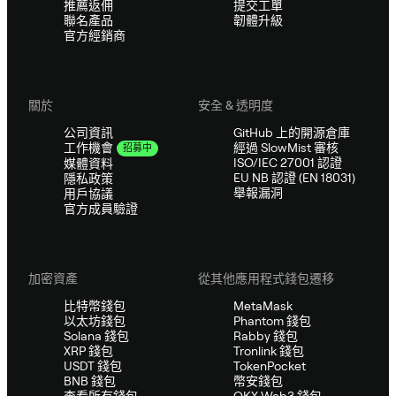
推薦返佣
提交工單
聯名產品
韌體升級
官方經銷商
關於
安全 & 透明度
公司資訊
GitHub 上的開源倉庫
經過 SlowMist 審核
工作機會
招募中
ISO/IEC 27001 認證
媒體資料
EU NB 認證 (EN 18031)
隱私政策
舉報漏洞
用戶協議
官方成員驗證
加密資產
從其他應用程式錢包遷移
比特幣錢包
MetaMask
以太坊錢包
Phantom 錢包
Solana 錢包
Rabby 錢包
XRP 錢包
Tronlink 錢包
USDT 錢包
TokenPocket
BNB 錢包
幣安錢包
查看所有錢包
OKX Web3 錢包