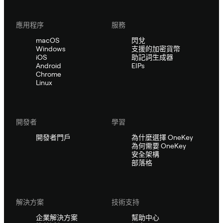
應用程序
服務
macOS
閃兌
Windows
支援的加密貨幣
iOS
助記詞生成器
Android
EIPs
Chrome
Linux
開發者
學習
開發者門戶
為什麼選擇 OneKey
為何需要 OneKey
安全架構
部落格
解決方案
技術支持
企業解決方案
幫助中心