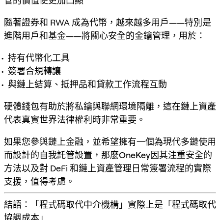
管的價值便更加凸顯
隨著證券和 RWA 成為代幣，越來越多用戶——特別是
進階用戶和基金——將關心
安全的金鑰管理
，用於：
持有代幣化工具
簽署合規轉讓
與鏈上結算、抵押品和貸款工作流程互動
硬體錢包有助於將私鑰與聯網環境隔離，這在鏈上資產
代表真實世界法律權利時非常重要。
如果您參與鏈上金融，並希望擁有一個為現代多鏈使用
而設計的自我託管設置，那麼
OneKey
因其注重安全的
方法以及對 DeFi 和鏈上資產管理日常簽署流程的實際
支援，值得考慮。
結語：「程式碼取代中介機構」實際上是「程式碼取代
協調成本」