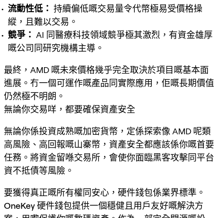
流動性低：
持續偏低嘅交易量令代幣極易受價格操
縱，且難以交易。
競爭：
AI 同醫療科技領域競爭極其激烈，有資金雄厚
嘅公司同研究機構主導。
最終，AMD 嘅未來價格幾乎完全取決於項目嘅基本面
進展。冇一個可運作嘅產品同實際應用，佢嘅長期價值
仍然極不明朗。
無論你交易咩，都要確保資產安全
無論你係投資成熟嘅加密貨幣，定係探索像 AMD 呢類
高風險、高回報嘅山寨幣，資產安全都應該係你嘅首要
任務。將資金留喺交易所，會使你面臨黑客攻擊同平台
資不抵債等風險。
要獲得真正嘅所有權同安心，硬件錢包係業界標準。
OneKey 硬件錢包
提供一個穩健且用戶友好嘅解決方