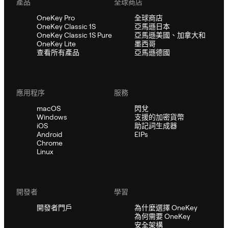
產品
全球商店
OneKey Pro
全球商店
OneKey Classic 1S
亞馬遜日本
OneKey Classic 1S Pure
亞馬遜美國、加拿大和
OneKey Lite
墨西哥
查看所有產品
亞馬遜德國
應用程序
服務
macOS
閃兌
Windows
支援的加密貨幣
iOS
助記詞生成器
Android
EIPs
Chrome
Linux
開發者
學習
開發者門戶
為什麼選擇 OneKey
為何需要 OneKey
安全架構