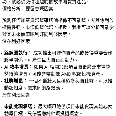
功，就必須交付超越呢個故事嘅實質產品。
價格分析：要留意嘅因素
預測任何加密貨幣嘅確切價格係不可能嘅，尤其係對於
投機性強、市值低嘅代幣。相反，我哋可以分析可能影
響其未來價值嘅利好同利淡因素。
潛在利好因素
路線圖執行：
成功推出可運作嘅產品或獲得重要合作
夥伴關係，可產生巨大嘅正面動力。
AI 敘事增長：
如果 AI 相關加密項目嘅更廣泛市場趨
勢持續增長，可能會帶動像 AMD 呢類投機資產。
社群增長：
一個不斷壯大且積極參與嘅社群，可以推
動認知度、需求同網絡效應。
潛在利淡因素
未能兌現承諾：
最大嘅風險係項目未能實現其雄心勃
勃嘅目標，只停留喺純粹嘅投機概念。