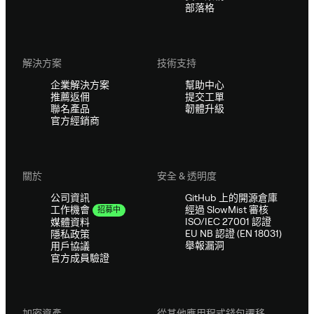
部落格
解決方案
技術支持
企業解決方案
幫助中心
推薦返佣
提交工單
聯名產品
韌體升級
官方經銷商
關於
安全 & 透明度
公司資訊
GitHub 上的開源倉庫
經過 SlowMist 審核
工作機會
招募中
ISO/IEC 27001 認證
媒體資料
EU NB 認證 (EN 18031)
隱私政策
舉報漏洞
用戶協議
官方成員驗證
加密資產
從其他應用程式錢包遷移