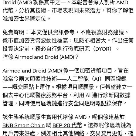
Droid (AMD) 就係其中之一。本報告會深入剖析 AMD
代幣，分析其技術、市場表現同未來潛力，幫你了解佢
喺加密世界嘅定位。
免責聲明：
本文僅供資訊參考，不應視為財務建議。
微市值加密貨幣波動性極高，風險亦相當大。作出任何
投資決定前，務必自行進行徹底研究（DYOR）。
咩係 Airmed and Droid (AMD)？
Airmed and Droid (AMD) 係一個加密貨幣項目，旨在
喺當今兩大顛覆性技術——人工智能（AI）同區塊鏈
——嘅交匯點上運作。根據項目嘅願景，佢希望建立一
個去中心化嘅醫療服務平台，利用 AI 進行診斷同數據
管理，同時使用區塊鏈進行安全同透明嘅記錄保存。
該生態系統嘅原生實用代幣係 AMD，呢個係建基於
BNB Smart Chain
嘅
BEP-20 代幣
。選擇呢條區塊鏈為
用戶帶來好處，例如相比其他網絡，交易費用更低、確