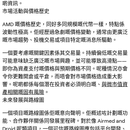
啲資訊。
市場活動與價格歷史
AMD 嘅價格歷史，同好多同規模嘅代幣一樣，特點係
波動性極高。佢經歷過急劇嘅價格變動，通常由更廣泛
嘅市場趨勢、投機交易或項目特定嘅消息所驅動。
一個要考慮嘅關鍵因素係其
交易量
。持續偏低嘅交易量
可能意味缺乏廣泛嘅市場興趣，並可能導致高滑點——
即你為資產支付嘅價格與預期價格不同。呢種情況亦會
令你更難開倉或平倉，而唔會對市場價格造成重大影
響。呢啲都係每個潛在投資者必須明白嘅、
與微市值資
產相關嘅固有風險
。
未來發展與路線圖
一個項目嘅路線圖係佢嘅意向聲明。佢概述咗計劃嘅功
能、合作夥伴關係同發展里程碑。對於像 Airmed and
Droid 呢類項目，一個可信嘅路線圖應包括平台開發、