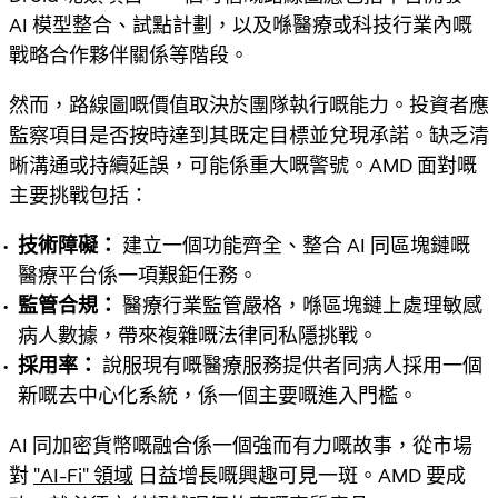
AI 模型整合、試點計劃，以及喺醫療或科技行業內嘅
戰略合作夥伴關係等階段。
然而，路線圖嘅價值取決於團隊執行嘅能力。投資者應
監察項目是否按時達到其既定目標並兌現承諾。缺乏清
晰溝通或持續延誤，可能係重大嘅警號。AMD 面對嘅
主要挑戰包括：
技術障礙：
建立一個功能齊全、整合 AI 同區塊鏈嘅
醫療平台係一項艱鉅任務。
監管合規：
醫療行業監管嚴格，喺區塊鏈上處理敏感
病人數據，帶來複雜嘅法律同私隱挑戰。
採用率：
說服現有嘅醫療服務提供者同病人採用一個
新嘅去中心化系統，係一個主要嘅進入門檻。
AI 同加密貨幣嘅融合係一個強而有力嘅故事，從市場
對
"AI-Fi" 領域
日益增長嘅興趣可見一斑。AMD 要成