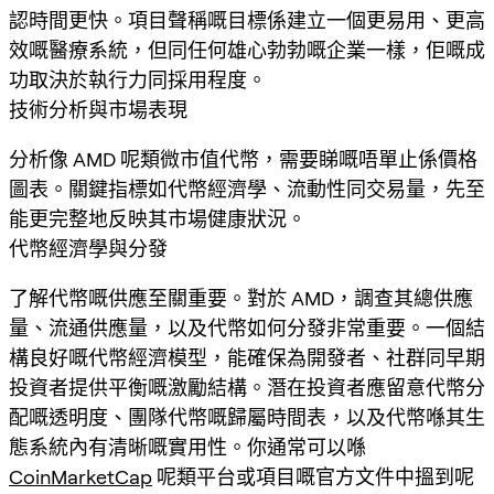
認時間更快。項目聲稱嘅目標係建立一個更易用、更高
效嘅醫療系統，但同任何雄心勃勃嘅企業一樣，佢嘅成
功取決於執行力同採用程度。
技術分析與市場表現
分析像 AMD 呢類微市值代幣，需要睇嘅唔單止係價格
圖表。關鍵指標如代幣經濟學、流動性同交易量，先至
能更完整地反映其市場健康狀況。
代幣經濟學與分發
了解代幣嘅供應至關重要。對於 AMD，調查其總供應
量、流通供應量，以及代幣如何分發非常重要。一個結
構良好嘅代幣經濟模型，能確保為開發者、社群同早期
投資者提供平衡嘅激勵結構。潛在投資者應留意代幣分
配嘅透明度、團隊代幣嘅歸屬時間表，以及代幣喺其生
態系統內有清晰嘅實用性。你通常可以喺
CoinMarketCap
呢類平台或項目嘅官方文件中搵到呢