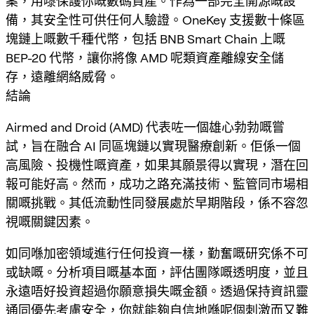
案，用嚟保護你嘅數碼資產。作為一部完全開源嘅設
備，其安全性可供任何人驗證。OneKey 支援數十條區
塊鏈上嘅數千種代幣，包括 BNB Smart Chain 上嘅
BEP-20 代幣，讓你將像 AMD 呢類資產離線安全儲
存，遠離網絡威脅。
結論
Airmed and Droid (AMD) 代表咗一個雄心勃勃嘅嘗
試，旨在融合 AI 同區塊鏈以實現醫療創新。佢係一個
高風險、投機性嘅資產，如果其願景得以實現，潛在回
報可能好高。然而，成功之路充滿技術、監管同市場相
關嘅挑戰。其低流動性同發展處於早期階段，係不容忽
視嘅關鍵因素。
如同喺加密領域進行任何投資一樣，勤奮嘅研究係不可
或缺嘅。分析項目嘅基本面，評估團隊嘅透明度，並且
永遠唔好投資超過你願意損失嘅金額。透過保持資訊靈
通同優先考慮安全，你就能夠自信地喺呢個刺激而又難