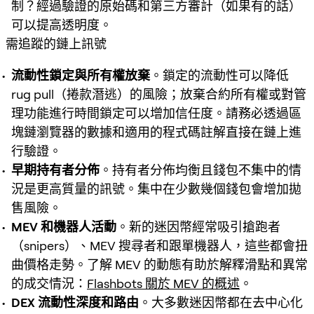
制？經過驗證的原始碼和第三方審計（如果有的話）
可以提高透明度。
需追蹤的鏈上訊號
流動性鎖定與所有權放棄
。鎖定的流動性可以降低
rug pull（捲款潛逃）的風險；放棄合約所有權或對管
理功能進行時間鎖定可以增加信任度。請務必透過區
塊鏈瀏覽器的數據和適用的程式碼註解直接在鏈上進
行驗證。
早期持有者分佈
。持有者分佈均衡且錢包不集中的情
況是更高質量的訊號。集中在少數幾個錢包會增加拋
售風險。
MEV 和機器人活動
。新的迷因幣經常吸引搶跑者
（snipers）、MEV 搜尋者和跟單機器人，這些都會扭
曲價格走勢。了解 MEV 的動態有助於解釋滑點和異常
的成交情況：
Flashbots 關於 MEV 的概述
。
DEX 流動性深度和路由
。大多數迷因幣都在去中心化