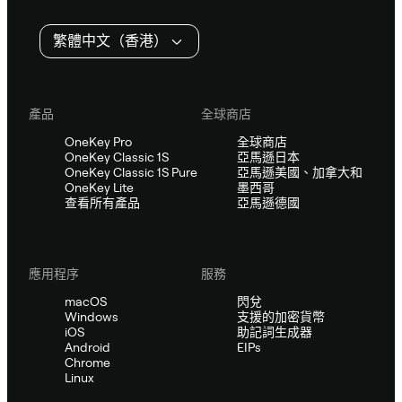
繁體中文（香港）
產品
全球商店
OneKey Pro
全球商店
OneKey Classic 1S
亞馬遜日本
OneKey Classic 1S Pure
亞馬遜美國、加拿大和
OneKey Lite
墨西哥
查看所有產品
亞馬遜德國
應用程序
服務
macOS
閃兌
Windows
支援的加密貨幣
iOS
助記詞生成器
Android
EIPs
Chrome
Linux