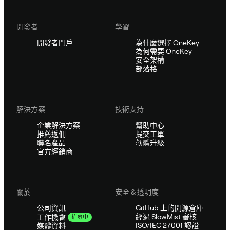
開發者
學習
開發者門戶
為什麼選擇 OneKey
為何需要 OneKey
安全架構
部落格
解決方案
技術支持
企業解決方案
幫助中心
推薦返佣
提交工單
聯名產品
韌體升級
官方經銷商
關於
安全 & 透明度
公司資訊
GitHub 上的開源倉庫
經過 SlowMist 審核
工作機會
招募中
ISO/IEC 27001 認證
媒體資料