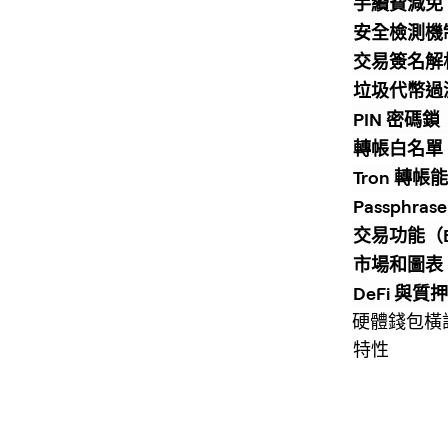
手續費減免
安全檢測機
交易簽名解析（
垃圾代幣過
PIN 密碼鎖
轉帳白名單
Tron 轉帳
Passphra
交易功能（Bu
市場和圖表
DeFi 與質押
硬體錢包橫評
特性