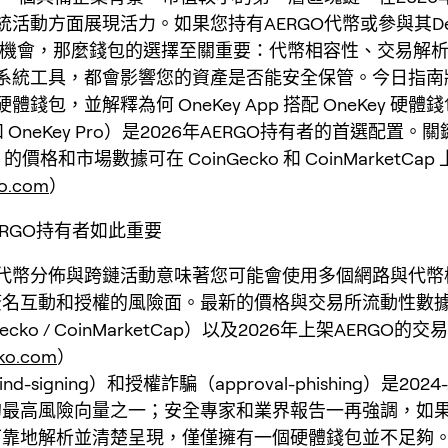
統活動方面展現活力。如果您持有AERGO代幣或參與其De
ing）機會，那麼錢包的選擇至關重要：代幣相容性、交易解
系統工具，都會影響您的資產是否能安全保管。今日指南
錢包，並解釋為何 OneKey App 搭配 OneKey 硬體錢
 1S 和 OneKey Pro）是2026年AERGO持有者的首選配置
 的價格和市場數據可在 CoinGecko 和 CoinMarketCa
ko.com
）
ERGO持有者如此重要
 的代幣分佈與跨鏈活動意味著您可能會使用多個網路與代幣
簽名互動和授權的風險面。最新的價格與交易所流動性數
ecko / CoinMarketCap）以及2026年上架AERGO的
ko.com
）
nd-signing）和授權詐騙（approval-phishing）是202
的最高風險向量之一；安全專家和業界報告一再強調，如
可靠地解析並清楚呈現，僅僅擁有一個硬體錢包並不足夠