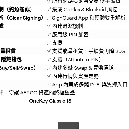
✅ 所有網路穩定幣交易 低手續費
制（釣魚攔截）
✅ 集成 
GoPlus
 & 
Blockaid
 風控
Clear Signing）
✅ 
SignGuard
 App 和硬體雙重解析
濾
✅ 內建過濾機制
✅ 應用級 PIN 加密
✅ 支援
能量租賃
✅ 支援能量租賃，手續費再降 20%
se 隱藏錢包
✅ 支援（Attach to PIN）
y/Sell/Swap）
✅ 內建多鏈 Swap & 買幣通道
✅ 內建行情與資產走勢
✅ App 內集成多鏈 DeFi 與質押入口
：守護 AERGO 資產的終極堡壘
OneKey Classic 1S