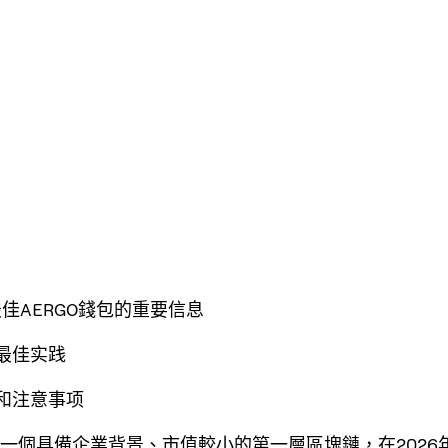
年最佳AERGO錢包的重要信息
和最佳实践
议和注意事项
作為一個具備企業背景、市值較小的第一層區塊鏈，在2026