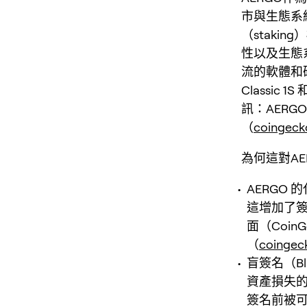
市與生態系
（stak
性以及生態
流的軟體和硬體
Classic
訊：AERGO
（
coingec
為何這對A
AERGO
這增加了
面（CoinG
（
coingec
盲簽名（Bli
資產損失
簽名前被