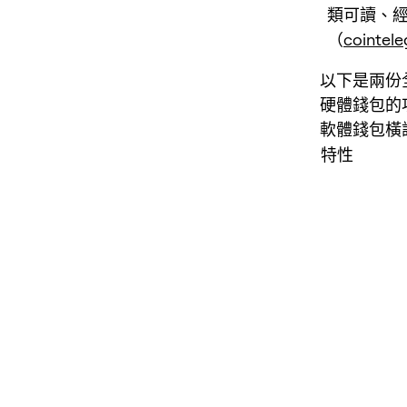
類可讀、
（
cointel
以下是兩份全
硬體錢包的
軟體錢包橫
特性