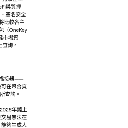
Fi與質押
析、簽名安全
將比較各主
包（OneKey
。關鍵市場資
p 上查詢。
橋接器——
據可在聚合頁
交易所查詢。
4-2026年鏈上
果交易無法在
。能夠生成人