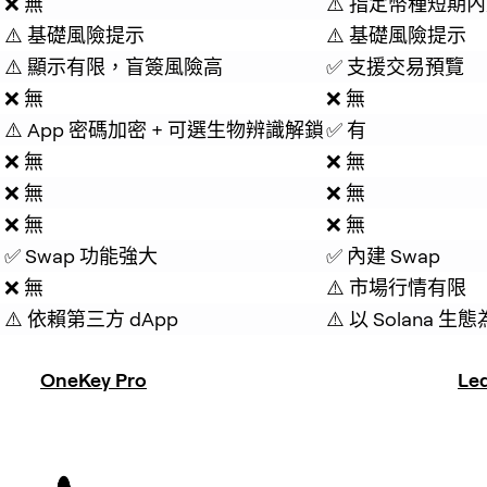
❌ 無
⚠️ 指定幣種短期
⚠️ 基礎風險提示
⚠️ 基礎風險提示
⚠️ 顯示有限，盲簽風險高
✅ 支援交易預覽
❌ 無
❌ 無
⚠️ App 密碼加密 + 可選生物辨識解鎖
✅ 有
❌ 無
❌ 無
❌ 無
❌ 無
❌ 無
❌ 無
✅ Swap 功能強大
✅ 內建 Swap
❌ 無
⚠️ 市場行情有限
⚠️ 依賴第三方 dApp
⚠️ 以 Solana 
OneKey Pro
Le