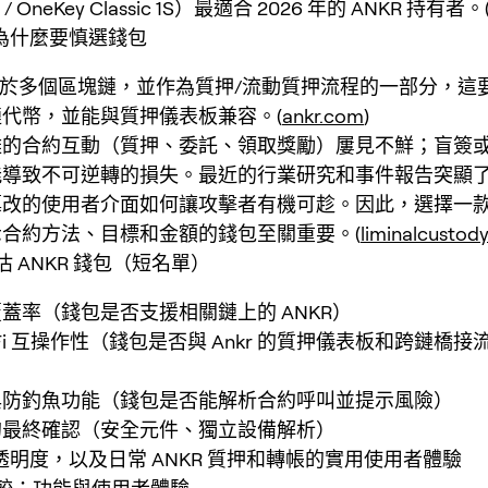
o / OneKey Classic 1S）最適合 2026 年的 ANKR 持有者。
戶為什麼要慎選錢包
應用於多個區塊鏈，並作為質押/流動質押流程的一部分，這
代幣，並能與質押儀表板兼容。(
ankr.com
)
雜的合約互動（質押、委託、領取獎勵）屢見不鮮；盲簽
能導致不可逆轉的損失。最近的行業研究和事件報告突顯
篡改的使用者介面如何讓攻擊者有機可趁。因此，選擇一
合約方法、目標和金額的錢包至關重要。(
liminalcustod
 ANKR 錢包（短名單）
蓋率（錢包是否支援相關鏈上的 ANKR）
eFi 互操作性（錢包是否與 Ankr 的質押儀表板和跨鏈橋
與防釣魚功能（錢包是否能解析合約呼叫並提示風險）
的最終確認（安全元件、獨立設備解析）
透明度，以及日常 ANKR 質押和轉帳的實用使用者體驗