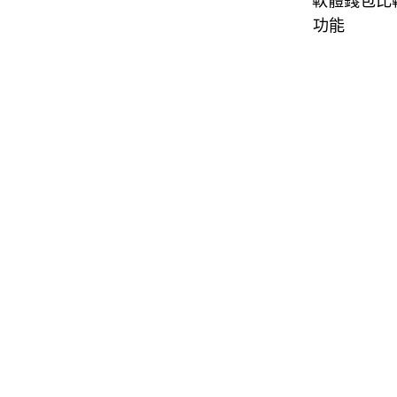
軟體錢包比
功能