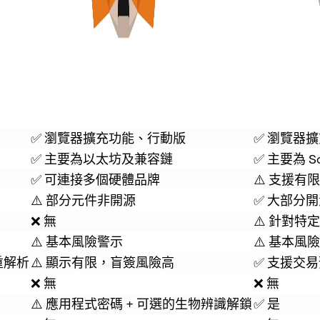
✅ 瀏覽器擴充功能、行動版
✅ 瀏覽器
✅ 主要為以太坊及兼容鏈
✅ 主要為 
✅ 可連接多個硬體品牌
⚠️ 支援有限（
⚠️ 部分元件非開源
✅ 大部分
❌ 無
⚠️ 針對
⚠️ 基本風險警示
⚠️ 基本風
重解析
⚠️ 顯示有限，盲簽風險高
✅ 支援交
❌ 無
❌ 無
⚠️ 應用程式密碼 + 可選的生物辨識解鎖
✅ 是