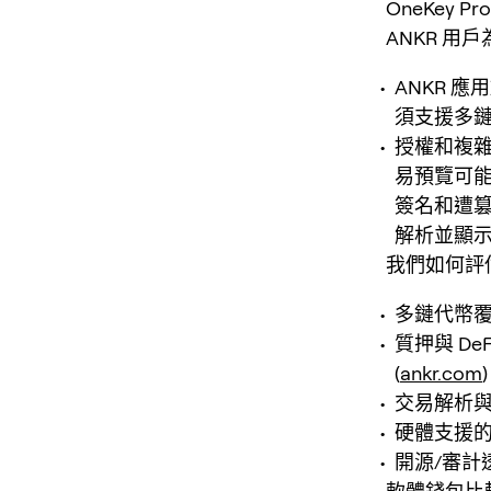
OneKey Pr
ANKR 用
ANKR 
須支援多鏈
授權和複
易預覽可
簽名和遭
解析並顯示
我們如何評估
多鏈代幣覆
質押與 D
(
ankr.com
)
交易解析
硬體支援
開源/審計