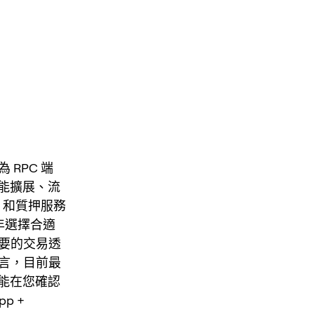
 RPC 端
能擴展、流
p 和質押服務
 年選擇合適
重要的交易透
而言，目前最
能在您確認
p +