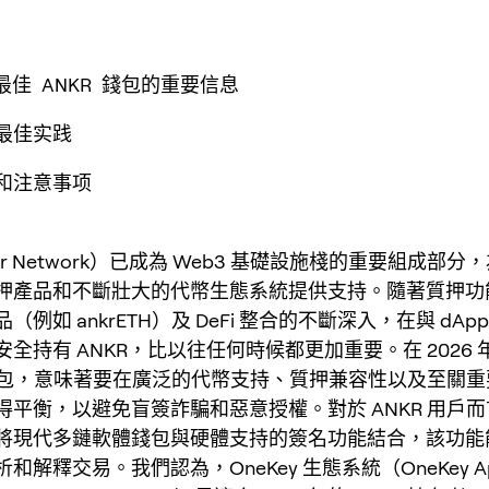
年最佳 ANKR 錢包的重要信息
和最佳实践
议和注意事项
kr Network）已成為 Web3 基礎設施棧的重要組成部分，為
押產品和不斷壯大的代幣生態系統提供支持。隨著質押功
（例如 ankrETH）及 DeFi 整合的不斷深入，在與 dAp
全持有 ANKR，比以往任何時候都更加重要。在 2026
R 錢包，意味著要在廣泛的代幣支持、質押兼容性以及至關
得平衡，以避免盲簽詐騙和惡意授權。對於 ANKR 用戶
將現代多鏈軟體錢包與硬體支持的簽名功能結合，該功能
和解釋交易。我們認為，OneKey 生態系統（OneKey Ap