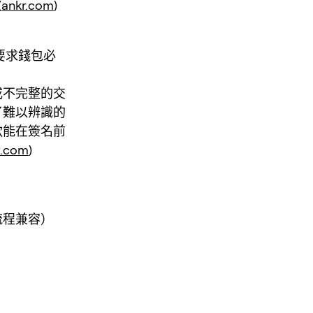
(
ankr.com
)
要求錢包必
或不完整的交
了難以辨識的
款能在簽名前
y.com
)
接流程兼容）