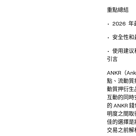
重點總結
• 2026 
• 安全性
• 使用建
引言
ANKR（An
點、流動質
動質押衍生品
互動的同時安
的 ANK
明度之間取
佳的選擇是
交易之前解析