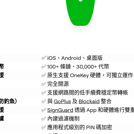
✅ iOS、Android、桌面版
幣
✅ 100+ 條鏈、30,000+ 代幣
援
✅ 原生支援 OneKey 硬體，可獨立運作
✅ 完全開源
✅ 支援網路間的低手續費穩定幣轉帳
防釣魚）
✅ 與 
GoPlus
 及 
Blockaid
 整合
援
✅ 
SignGuard
 透過 App 和硬體進行雙
濾
✅ 內建過濾機制
✅ 應用程式級別的 PIN 碼加密