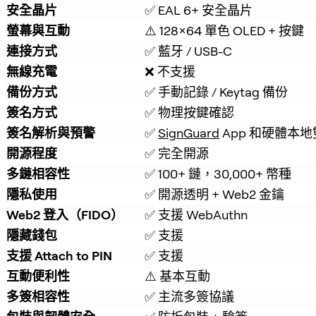
安全晶片
✅ EAL 6+ 安全晶片
螢幕與互動
⚠️ 128×64 單色 OLED + 按鍵
連接方式
✅ 藍牙 / USB-C
無線充電
❌ 不支援
備份方式
✅ 手動記錄 / Keytag 備份
簽名方式
✅ 物理按鍵確認
簽名解析與預警
✅ 
SignGuard
 App 和硬體
開源程度
✅ 完全開源
多鏈相容性
✅ 100+ 鏈，30,000+ 幣種
隱私使用
✅ 開源透明 + Web2 金鑰
Web2 登入（FIDO）
✅ 支援 WebAuthn
隱藏錢包
✅ 支援
支援 Attach to PIN
✅ 支援
互動便利性
⚠️ 基本互動
多簽相容性
✅ 主流多簽協議