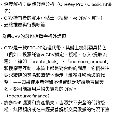
深度解析：硬體錢包分析（OneKey Pro / Classic 1S優
先）
CRV持有者的實用小貼士（授權、veCRV、質押）
最終推薦與行動呼籲
為何CRV的錢包選擇需格外謹慎
CRV是一款ERC-20治理代幣，其鏈上機制獨具特色
（例如：投票託管veCRV鎖定、授權、存入/提取流
程）。諸如「create_lock」、「increase_amount」
和授權等互動，本質上都是對合約的調用，它們往往
要求精確的簽名和清楚地顯示「誰獲准移動您的代
幣」——如果使用者體驗不佳或缺乏辨識地盲目簽
名，都可能讓用戶損失寶貴的CRV。
（
docs.curve.finance
）
許多DeFi漏洞和資產損失，皆源於不安全的代幣授
權、無限額度或在未經妥善解析交易數據的情況下簽