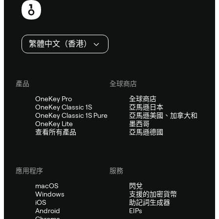
尾
繁體中文（香港）
產品
全球商店
OneKey Pro
全球商店
OneKey Classic 1S
亞馬遜日本
OneKey Classic 1S Pure
亞馬遜美國、加拿大和
OneKey Lite
墨西哥
查看所有產品
亞馬遜德國
應用程序
服務
macOS
閃兌
Windows
支援的加密貨幣
iOS
助記詞生成器
Android
EIPs
Chrome