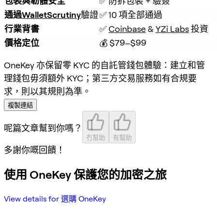
包裝與韌體安全
✅ 防拆包裝 + 驗簽
通過
WalletScrutiny
驗證
✅ 10 項全部通過
行業背書
✅ 
Coinbase
 & 
YZi Labs
 投資
價格定位
💰 $79–$99
OneKey 亦保留零 KYC 的自託管錢包體驗：建立和管
理錢包毋須額外 KYC；第三方交易服務如有合規要
求，則以其規則為準。
複製連結
呢篇文章幫到你嗎？
冇幫助
有幫助
多謝你嘅回饋！
使用 OneKey 保護您的加密之旅
View details for 選購 OneKey