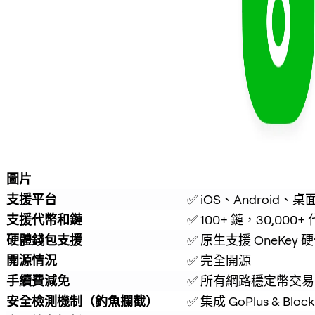
圖片
支援平台
✅ iOS、Android、桌
支援代幣和鏈
✅ 100+ 鏈，30,000+
硬體錢包支援
✅ 原生支援 OneKey
開源情況
✅ 完全開源
手續費減免
✅ 所有網路穩定幣交易
安全檢測機制（釣魚攔截）
✅ 集成 
GoPlus
 & 
Block