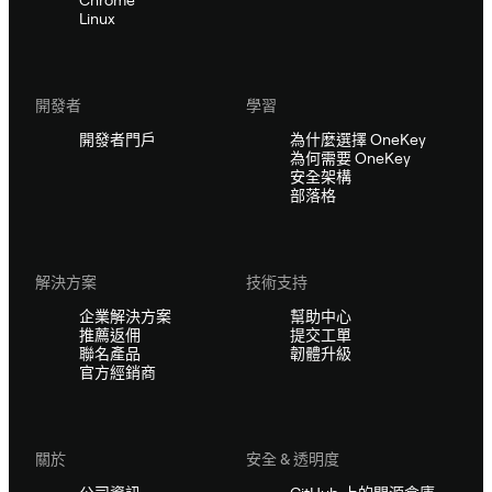
Linux
開發者
學習
開發者門戶
為什麼選擇 OneKey
為何需要 OneKey
安全架構
部落格
解決方案
技術支持
企業解決方案
幫助中心
推薦返佣
提交工單
聯名產品
韌體升級
官方經銷商
關於
安全 & 透明度