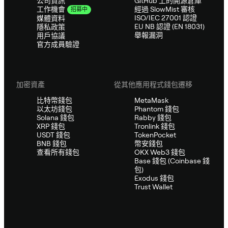
公司資訊
GitHub 上的開源倉庫
經過 SlowMist 審核
工作機會
招募中
ISO/IEC 27001 認證
媒體資料
EU NB 認證 (EN 18031)
隱私政策
舉報漏洞
用戶協議
官方成員驗證
加密資產
從其他應用程式錢包遷移
比特幣錢包
MetaMask
以太坊錢包
Phantom 錢包
Solana 錢包
Rabby 錢包
XRP 錢包
Tronlink 錢包
USDT 錢包
TokenPocket
BNB 錢包
幣安錢包
查看所有錢包
OKX Web3 錢包
Base 錢包 (Coinbase 錢
包)
Exodus 錢包
Trust Wallet