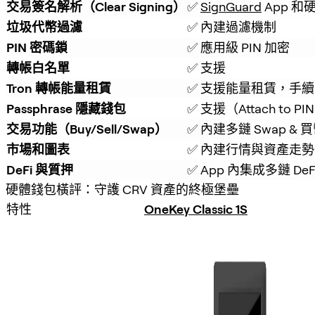
交易簽名解析（Clear Signing）
✅ 
SignGuard
 App 
垃圾代幣過濾
✅ 內建過濾機制
PIN 密碼鎖
✅ 應用級 PIN 加密
轉帳白名單
✅ 支援
Tron 轉帳能量租賃
✅ 支援能量租賃，手續費
Passphrase 隱藏錢包
✅ 支援（Attach to PI
交易功能（Buy/Sell/Swap）
✅ 內建多鏈 Swap & 
市場和圖表
✅ 內建行情與資產走勢
DeFi 與質押
✅ App 內集成多鏈 De
硬體錢包橫評：守護 CRV 資產的終極堡壘
特性
OneKey Classic 1S