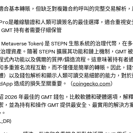
包適合基本轉賬，但缺乏對複雜合約呼叫的完整交易解析，
ey Pro是離線驗證和人類可讀簽名的最佳選擇，適合重視
何 GMT 持有者需要仔細保管
en Metaverse Token) 是 STEPN 生態系統的治理代幣
治理資產。隨著 STEPN 擴展其功能和鏈上機制，GMT 
程式內功能以及偶爾的質押/鑄造流程。這意味著持有者
和多重簽名流程互動，而不僅僅是簡單的轉賬。因此，錢
體）以及錢包解析和顯示人類可讀交易細節的能力，對於
dApp 造成的損失至關重要。（
coingecko.com
）
 2026 年最佳的 GMT 錢包，比較軟體和硬體選項，解
禦，並為持有和操作 GMT 提供最安全、最實用的解決方
y。
;DR)