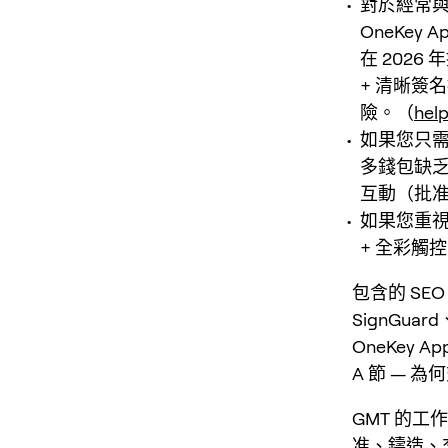
對於經常與
OneKey A
在 202
+ 清晰簽
險。（
hel
如果您只
多錢包缺乏
互動（批
如果您重視
+ 全彩觸
包含的 SEO
SignGuar
OneKey A
A 節 — 
GMT 的
准、鑄造、