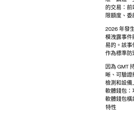
的交易：前
限額度、委
2026 
模洩露事件
易的。該事
作為標準防
因為 GM
晰、可驗證
檢測和設備
軟體錢包：
軟體錢包橫
特性