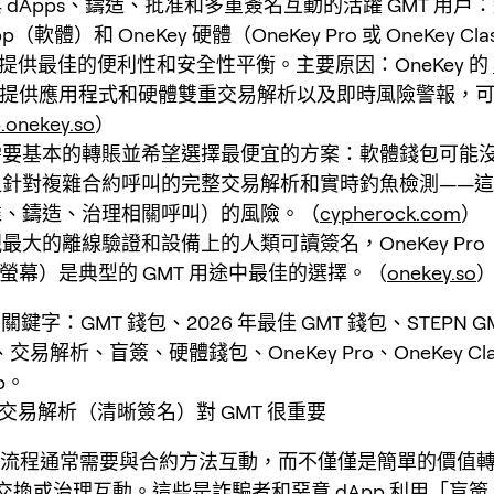
 dApps、鑄造、批准和多重簽名互動的活躍 GMT 用戶
pp（軟體）和 OneKey 硬體（OneKey Pro 或 OneKey Clas
6 年提供最佳的便利性和安全性平衡。主要原因：OneKey 的
名提供應用程式和硬體雙重交易解析以及即時風險警報，
p.onekey.so
）
需要基本的轉賬並希望選擇最便宜的方案：軟體錢包可能
針對複雜合約呼叫的完整交易解析和實時釣魚檢測——這增
准、鑄造、治理相關呼叫）的風險。（
cypherock.com
）
最大的離線驗證和設備上的人類可讀簽名，OneKey Pr
控螢幕）是典型的 GMT 用途中最佳的選擇。（
onekey.so
 關鍵字：GMT 錢包、2026 年最佳 GMT 錢包、STEPN G
d、交易解析、盲簽、硬體錢包、OneKey Pro、OneKey Clas
pp。
為何交易解析（清晰簽名）對 GMT 很重要
工作流程通常需要與合約方法互動，而不僅僅是簡單的價值
交換或治理互動。這些是詐騙者和惡意 dApp 利用「盲