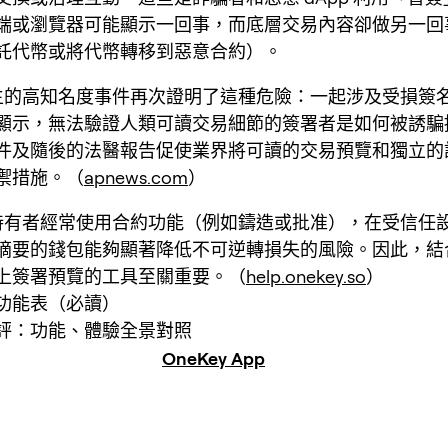
端或瀏覽器可能顯示一回事，而底層交易內容卻做另一回
託代幣或將代幣轉移到惡意合約）。
年發生的高知名度事件再次證明了這種危險：一起涉及受損簽
顯示，無法驗證人類可讀交易細節的簽署者是如何被誘騙
件及隨後的法醫報告促使業界將可讀的交易預覽和獨立的
禦措施。（
apnews.com
）
T 持有者經常使用合約功能（例如鑄造或批准），在受信任
摘要的錢包能夠顯著降低不可逆轉損失的風險。因此，結
上簽署預覽的工具至關重要。（
help.onekey.so
）
功能表（必讀）
評：功能、體驗全景對照
OneKey App