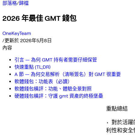
部落格
/
歸檔
2026 年最佳 GMT 錢包
OneKeyTeam
/
更新於 2026年5月8日
內容
引言 — 為何 GMT 持有者需要仔細保管
快速重點 (TL;DR)
A 節 — 為何交易解析（清晰簽名）對 GMT 很重要
軟體錢包：功能表（必讀）
軟體錢包橫評：功能、體驗全景對照
硬體錢包橫評：守護 gmt 資產的終極堡壘
重點總結
• 對於活躍
利性和安全