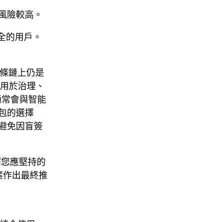
風險較高。
安全的用戶。
，在多條鏈上仍是
被用於治理、
通常會與智能
包的選擇
避免因盲簽
釋您應堅持的
案作出最終推