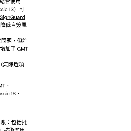
：結合使用
sic 1S）可
SignGuard
可降低盲簽風
沒問題，但許
加了 GMT
o（氣隙選項
）
MT、
sic 1S、
轉账：包括批
簽」技術濫用