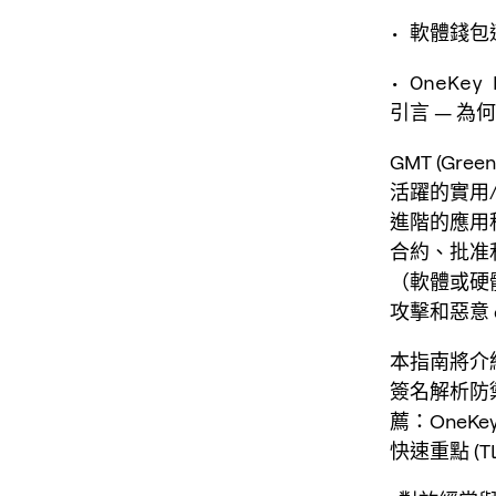
• 軟體錢
• OneK
引言 — 為
GMT (Gre
活躍的實用/
進階的應用
合約、批准
（軟體或硬
攻擊和惡意 
本指南將介紹
簽名解析防
薦：OneKe
快速重點 (TL