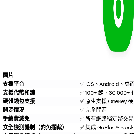
圖片
支援平台
✅ iOS、Android、桌
支援代幣和鏈
✅ 100+ 鏈，30,000+
硬體錢包支援
✅ 原生支援 OneKey
開源情況
✅ 完全開源
手續費減免
✅ 所有網路穩定幣交易
安全檢測機制（釣魚攔截）
✅ 集成 
GoPlus
 & 
Block