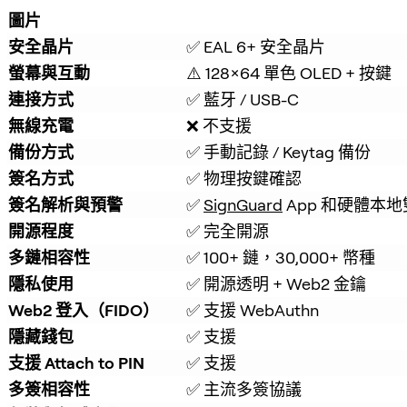
圖片
安全晶片
✅ EAL 6+ 安全晶片
螢幕與互動
⚠️ 128×64 單色 OLED + 按鍵
連接方式
✅ 藍牙 / USB-C
無線充電
❌ 不支援
備份方式
✅ 手動記錄 / Keytag 備份
簽名方式
✅ 物理按鍵確認
簽名解析與預警
✅ 
SignGuard
 App 和硬體
開源程度
✅ 完全開源
多鏈相容性
✅ 100+ 鏈，30,000+ 幣種
隱私使用
✅ 開源透明 + Web2 金鑰
Web2 登入（FIDO）
✅ 支援 WebAuthn
隱藏錢包
✅ 支援
支援 Attach to PIN
✅ 支援
多簽相容性
✅ 主流多簽協議