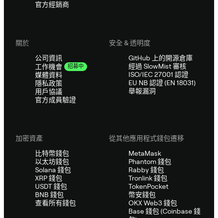
官方經銷商
關於
安全 & 透明度
公司資訊
GitHub 上的開源倉庫
經過 SlowMist 審核
工作機會
招募中
ISO/IEC 27001 認證
媒體資料
EU NB 認證 (EN 18031)
隱私政策
舉報漏洞
用戶協議
官方成員驗證
加密資產
從其他應用程式錢包遷移
比特幣錢包
MetaMask
以太坊錢包
Phantom 錢包
Solana 錢包
Rabby 錢包
XRP 錢包
Tronlink 錢包
USDT 錢包
TokenPocket
BNB 錢包
幣安錢包
查看所有錢包
OKX Web3 錢包
Base 錢包 (Coinbase 錢