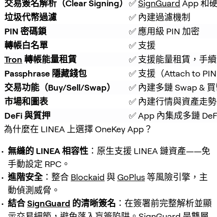
交易簽名解析（Clear Signing）
✅ 
SignGuard
 App 
垃圾代幣過濾
✅ 內建過濾機制
PIN 密碼鎖
✅ 應用級 PIN 加密
轉帳白名單
✅ 支援
Tron
 轉帳能量租賃
✅ 支援能量租賃，手續費
Passphrase 隱藏錢包
✅ 支援（Attach to PI
交易功能（Buy/Sell/Swap）
✅ 內建多鏈 Swap & 
市場和圖表
✅ 內建行情與資產走勢
DeFi 與質押
✅ App 內集成多鏈 De
為什麼在 LINEA 上選擇 OneKey App？
無縫的 LINEA 相容性
：原生支援 LINEA 鏈資產——免
手動設定 RPC。
進階安全
：整合
Blockaid
與
GoPlus
等風險引擎，主
動偵測威脅。
結合
SignGuard
的清晰簽名
：在簽署前完整解析並顯
示交易細節，避免落入盲簽陷阱。
SignGuard
是雙層