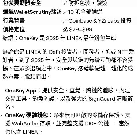
包裝與韌體安全
✅ 防拆包裝 + 驗簽
通過
WalletScrutiny
驗證
✅ 10 項全部通過
行業背書
✅ 
Coinbase
 & 
YZi Labs
 投資
價格定位
💰 $79–$99
結語：OneKey 是 2025 年 LINEA 最佳錢包生態
無論你是 LINEA 的
DeFi
投資者、開發者，抑或 NFT 愛
好者，到了 2025 年，安全與與鏈的無縫互動都不容妥
協。在眾多選項之中，OneKey 憑藉軟硬體一體化的成
熟方案，脫穎而出。
OneKey App
：提供安全、直覺、跨鏈的體驗，內建
交易工具、釣魚防護，以及強大的
SignGuard
清晰簽
名。
OneKey 硬體錢包
：帶來無可匹敵的冷儲存保護、支
援 WebAuthn 存取，並完整支援 100+ 公鏈——當然
也包含 LINEA。