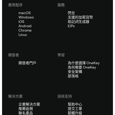
應用程序
服務
macOS
閃兌
Windows
支援的加密貨幣
iOS
助記詞生成器
Android
EIPs
Chrome
Linux
開發者
學習
開發者門戶
為什麼選擇 OneKey
為何需要 OneKey
安全架構
部落格
解決方案
技術支持
企業解決方案
幫助中心
推薦返佣
提交工單
聯名產品
韌體升級