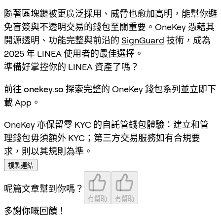
隨著區塊鏈被更廣泛採用、威脅也愈加高明，能幫你避
免盲簽與不透明交易的錢包至關重要。OneKey 憑藉其
開源透明、功能完整與前沿的
SignGuard
技術，成為
2025 年 LINEA 使用者的最佳選擇。
準備好掌控你的 LINEA 資產了嗎？
前往
onekey.so
探索完整的 OneKey 錢包系列並立即下
載 App。
OneKey 亦保留零 KYC 的自託管錢包體驗：建立和管
理錢包毋須額外 KYC；第三方交易服務如有合規要
求，則以其規則為準。
複製連結
呢篇文章幫到你嗎？
冇幫助
有幫助
多謝你嘅回饋！