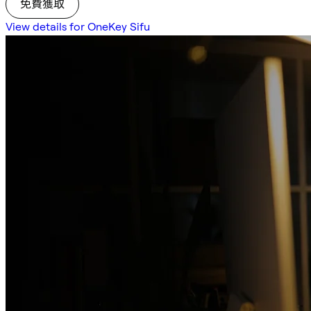
免費獲取
View details for OneKey Sifu