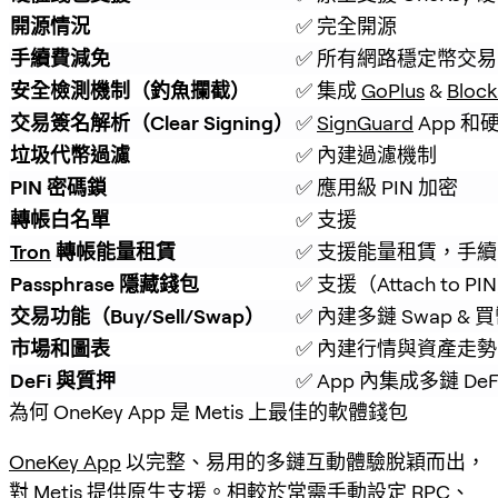
開源情況
✅ 完全開源
手續費減免
✅ 所有網路穩定幣交易
安全檢測機制（釣魚攔截）
✅ 集成 
GoPlus
 & 
Block
交易簽名解析（Clear Signing）
✅ 
SignGuard
 App 
垃圾代幣過濾
✅ 內建過濾機制
PIN 密碼鎖
✅ 應用級 PIN 加密
轉帳白名單
✅ 支援
Tron
 轉帳能量租賃
✅ 支援能量租賃，手續費
Passphrase 隱藏錢包
✅ 支援（Attach to PI
交易功能（Buy/Sell/Swap）
✅ 內建多鏈 Swap & 
市場和圖表
✅ 內建行情與資產走勢
DeFi 與質押
✅ App 內集成多鏈 De
為何 OneKey App 是 Metis 上最佳的軟體錢包
OneKey App
以完整、易用的多鏈互動體驗脫穎而出，
對 Metis 提供原生支援。相較於常需手動設定 RPC、