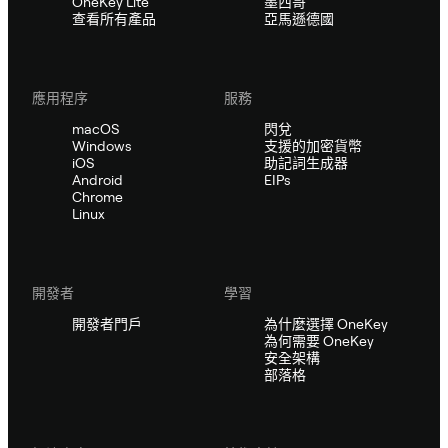
OneKey Lite
墨西哥
查看所有產品
亞馬遜德國
應用程序
服務
macOS
閃兌
Windows
支援的加密貨幣
iOS
助記詞生成器
Android
EIPs
Chrome
Linux
開發者
學習
開發者門戶
為什麼選擇 OneKey
為何需要 OneKey
安全架構
部落格