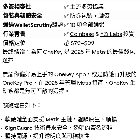
多簽相容性
✅ 主流多簽協議
包裝與韌體安全
✅ 防拆包裝 + 驗簽
通過
WalletScrutiny
驗證
✅ 10 項全部通過
行業背書
✅ 
Coinbase
 & 
YZi Labs
 投資
價格定位
💰 $79–$99
最終結論：為何 OneKey 是 2025 年 Metis 的最佳錢包
選擇
無論你偏好易上手的
OneKey App
，或是防護再升級的
OneKey Pro
，在 2025 年管理 Metis 資產，OneKey 生
態系都是無可匹敵的選擇。
關鍵理由如下：
軟硬體全面支援 Metis 主鏈，體驗原生、順暢
SignGuard
技術帶來安全、透明的簽名流程
堅持開源，提升透明度與可稽核性