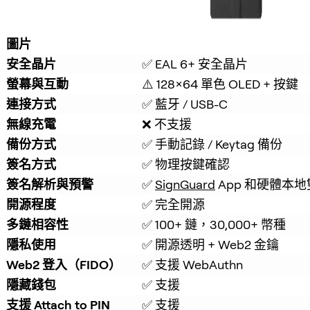
圖片
安全晶片
✅ EAL 6+ 安全晶片
螢幕與互動
⚠️ 128×64 單色 OLED + 按鍵
連接方式
✅ 藍牙 / USB-C
無線充電
❌ 不支援
備份方式
✅ 手動記錄 / Keytag 備份
簽名方式
✅ 物理按鍵確認
簽名解析與預警
✅ 
SignGuard
 App 和硬體
開源程度
✅ 完全開源
多鏈相容性
✅ 100+ 鏈，30,000+ 幣種
隱私使用
✅ 開源透明 + Web2 金鑰
Web2 登入（FIDO）
✅ 支援 WebAuthn
隱藏錢包
✅ 支援
支援 Attach to PIN
✅ 支援