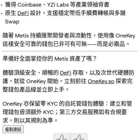
獲得 Coinbase、YZi Labs 等產業領袖背書
原生
DeFi
設計，支援穩定幣低手續費轉帳與多鏈
Swap
隨著 Metis 持續匯聚開發者與流動性，使用像 OneKey
這樣安全可靠的錢包已非可有可無——而是必需品。
準備好全面掌控你的 Metis 資產了嗎？
體驗頂級安全、順暢的
DeFi
存取，以及次世代硬體防
護，就從 OneKey 開始。立刻前往
OneKey.so
探索完
整錢包產品線並立即上手。
OneKey 亦保留零 KYC 的自託管錢包體驗：建立和管
理錢包毋須額外 KYC；第三方交易服務如有合規要
求，則以其規則為準。
複製連結