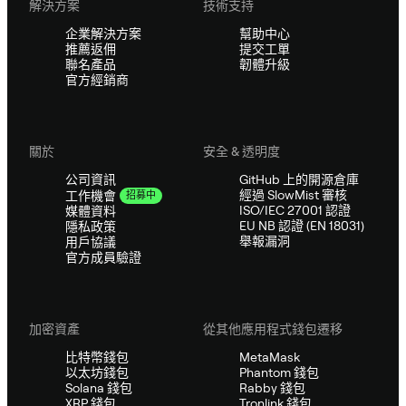
解決方案
技術支持
企業解決方案
幫助中心
推薦返佣
提交工單
聯名產品
韌體升級
官方經銷商
關於
安全 & 透明度
公司資訊
GitHub 上的開源倉庫
經過 SlowMist 審核
工作機會
招募中
ISO/IEC 27001 認證
媒體資料
EU NB 認證 (EN 18031)
隱私政策
舉報漏洞
用戶協議
官方成員驗證
加密資產
從其他應用程式錢包遷移
比特幣錢包
MetaMask
以太坊錢包
Phantom 錢包
Solana 錢包
Rabby 錢包
XRP 錢包
Tronlink 錢包