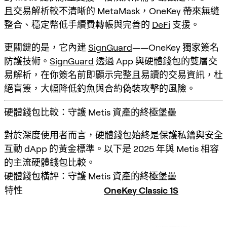
且交易解析較不清晰的 MetaMask，OneKey 帶來無縫
整合、穩定幣低手續費轉帳與完善的
DeFi
支援。
更關鍵的是，它內建
SignGuard
——OneKey 獨家簽名
防護技術。
SignGuard
透過 App 與硬體錢包的雙層交
易解析，在你簽名前即顯示完整且易讀的交易資訊，杜
絕盲簽，大幅降低釣魚與合約偽裝攻擊的風險。
硬體錢包比較：守護 Metis 資產的終極堡壘
對於深度使用者而言，硬體錢包始終是保護私鑰與安全
互動 dApp 的黃金標準。以下是 2025 年與 Metis 相容
的主流硬體錢包比較。
硬體錢包橫評：守護 Metis 資產的終極堡壘
特性
OneKey Classic 1S