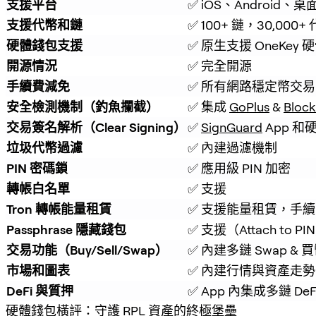
支援平台
✅ iOS、Android、桌
支援代幣和鏈
✅ 100+ 鏈，30,000+
硬體錢包支援
✅ 原生支援 OneKey
開源情況
✅ 完全開源
手續費減免
✅ 所有網路穩定幣交易
安全檢測機制（釣魚攔截）
✅ 集成 
GoPlus
 & 
Block
交易簽名解析（Clear Signing）
✅ 
SignGuard
 App 
垃圾代幣過濾
✅ 內建過濾機制
PIN 密碼鎖
✅ 應用級 PIN 加密
轉帳白名單
✅ 支援
Tron 轉帳能量租賃
✅ 支援能量租賃，手續費
Passphrase 隱藏錢包
✅ 支援（Attach to PI
交易功能（Buy/Sell/Swap）
✅ 內建多鏈 Swap & 
市場和圖表
✅ 內建行情與資產走勢
DeFi 與質押
✅ App 內集成多鏈 De
硬體錢包橫評：守護 RPL 資產的終極堡壘