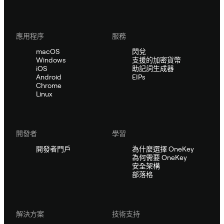
應用程序
服務
macOS
閃兌
Windows
支援的加密貨幣
iOS
助記詞生成器
Android
EIPs
Chrome
Linux
開發者
學習
開發者門戶
為什麼選擇 OneKey
為何需要 OneKey
安全架構
部落格
解決方案
技術支持