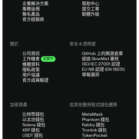
企業解決方案
幫助中心
推薦返佣
提交工單
聯名產品
韌體升級
官方經銷商
關於
安全 & 透明度
公司資訊
GitHub 上的開源倉庫
經過 SlowMist 審核
工作機會
招募中
ISO/IEC 27001 認證
媒體資料
EU NB 認證 (EN 18031)
隱私政策
舉報漏洞
用戶協議
官方成員驗證
加密資產
從其他應用程式錢包遷移
比特幣錢包
MetaMask
以太坊錢包
Phantom 錢包
Solana 錢包
Rabby 錢包
XRP 錢包
Tronlink 錢包
USDT 錢包
TokenPocket