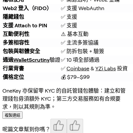
Web2 登入（FIDO）
✅ 支援 WebAuthn
隱藏錢包
✅ 支援
支援 Attach to PIN
✅ 支援
互動便利性
⚠️ 基本互動
多簽相容性
✅ 主流多簽協議
包裝與韌體安全
✅ 防拆包裝 + 驗簽
通過
WalletScrutiny
驗證
✅ 10 項全部通過
行業背書
✅ 
Coinbase
 & 
YZi Labs
 投資
價格定位
💰 $79–$99
OneKey 亦保留零 KYC 的自託管錢包體驗：建立和管
理錢包毋須額外 KYC；第三方交易服務如有合規要
求，則以其規則為準。
複製連結
呢篇文章幫到你嗎？