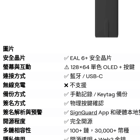
圖片
安全晶片
✅ EAL 6+ 安全晶片
螢幕與互動
⚠️ 128×64 單色 OLED + 按鍵
連接方式
✅ 藍牙 / USB-C
無線充電
❌ 不支援
備份方式
✅ 手動記錄 / Keytag 備份
簽名方式
✅ 物理按鍵確認
簽名解析與預警
✅ 
SignGuard
 App 和硬體
開源程度
✅ 完全開源
多鏈相容性
✅ 100+ 鏈，30,000+ 幣種
隱私使用
✅ 開源透明 + Web2 金鑰