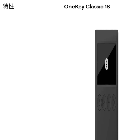
特性
OneKey Classic 1S