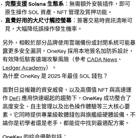
完整支援 Solana 生態系
：無需額外安裝插件，即可
原生操作 SOL 資產、NFT 管理及質押功能。
直覺好用的大尺寸觸控螢幕
：簽署交易時資訊清晰可
見，大幅降低誤操作發生機率。
另外，相較於部分品牌使用雲端備份或封閉系統可能暴
露更多安全漏洞，OneKey 採用本地簽名加防拆設計，
有效降低駭客遠端攻擊風險（參考
CADA News
、
Ledger Academy
）。
為什麼 OneKey 是 2025 年最佳 SOL 錢包？
面對日益複雜的資安威脅，以及高價值 NFT 與高速運
作
DeFi
應用快速崛起的趨勢下，
OneKey 成功整合了
高度安全、自主管理以及出色操作體驗等三大核心要
素
。它同時提供專業級軟體錢包與旗艦級硬體設備，不
論你是初學者還是老手，都能從中找到最適配方案。
OneKey 的綜合優勢包括：