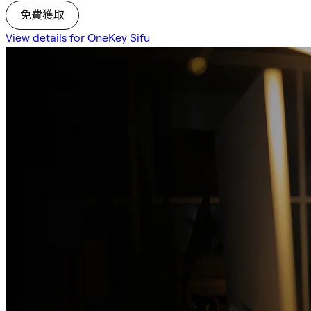
免費獲取
View details for OneKey Sifu