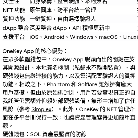
安全性
開源架構、整合硬體、本地簽名
NFT 功能
原生圖庫、跨平台統一管理
質押功能
一鍵質押，自由選擇驗證人
dApp 整合
深度整合 dApp，API 積極更新中
支援平台
iOS、Android、Windows、macOS、Linux
OneKey App 的核心優勢：
在眾多軟體錢包中，OneKey App 脫穎而出的關鍵在於
其開源設計、本地簽名機制（私鑰永不離開裝置）、與
硬體錢包無縫連接的能力，以及靈活配置驗證人的質押
功能。相較之下，Phantom 和 Solflare 雖然擁有龐大
用戶基礎，但由於原始碼封閉，用戶若要實現真正的自
我託管仍需額外仰賴外部硬體設備，無形中增加了信任
風險（參考
Simplex
）。此外，OneKey 的 NFT 管理介
面在多平台間保持一致，也讓資產管理變得更加簡單直
觀。
硬體錢包：SOL 資產最堅實的防線