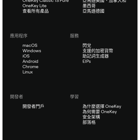
OneKey Classic 1S Pure
亞馬遜美國、加拿大和
OneKey Lite
墨西哥
查看所有產品
亞馬遜德國
應用程序
服務
macOS
閃兌
Windows
支援的加密貨幣
iOS
助記詞生成器
Android
EIPs
Chrome
Linux
開發者
學習
開發者門戶
為什麼選擇 OneKey
為何需要 OneKey
安全架構
部落格