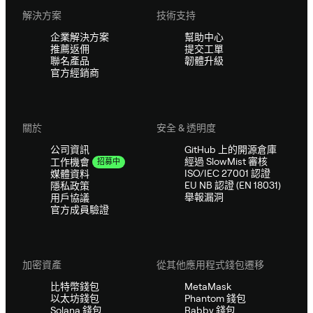
解決方案
技術支持
企業解決方案
幫助中心
推薦返佣
提交工單
聯名產品
韌體升級
官方經銷商
關於
安全 & 透明度
公司資訊
GitHub 上的開源倉庫
經過 SlowMist 審核
工作機會
招募中
ISO/IEC 27001 認證
媒體資料
EU NB 認證 (EN 18031)
隱私政策
舉報漏洞
用戶協議
官方成員驗證
加密資產
從其他應用程式錢包遷移
比特幣錢包
MetaMask
以太坊錢包
Phantom 錢包
Solana 錢包
Rabby 錢包