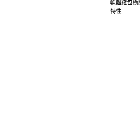
軟體錢包橫
特性