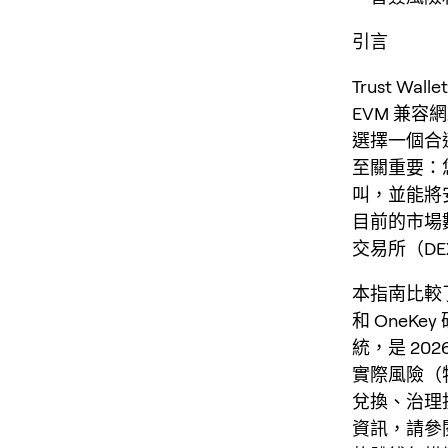
引言
Trust Wa
EVM 兼容
選擇一個合
至關重要：
叫，並能將
目前的市場
交易所（D
本指南比較了
和 OneKey 
統，是 20
實際風險（
兌換、治理
資訊，請參