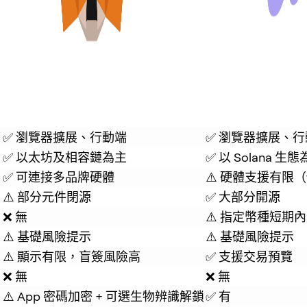
✅ 瀏覽器擴展、行動端
✅ 瀏覽器擴展、
✅ 以太坊及相容鏈為主
✅ 以 Solana
用
✅ 可連接多品牌硬體
⚠️ 硬體支援有限（僅 Le
⚠️ 部分元件閉源
✅ 大部分開源
❌ 無
⚠️ 指定幣種短期
⚠️ 基礎風險提示
⚠️ 基礎風險提示
⚠️ 顯示有限，盲簽風險高
✅ 支援交易預覽
❌ 無
❌ 無
⚠️ App 密碼加密 + 可選生物辨識解鎖
✅ 有