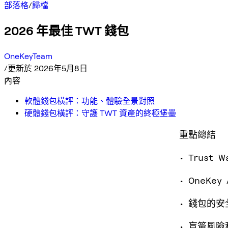
部落格
/
歸檔
2026 年最佳 TWT 錢包
OneKeyTeam
/
更新於 2026年5月8日
內容
軟體錢包橫評：功能、體驗全景對照
硬體錢包橫評：守護 TWT 資產的終極堡壘
重點總結
• Trus
• OneKe
• 錢包的
• 盲簽風