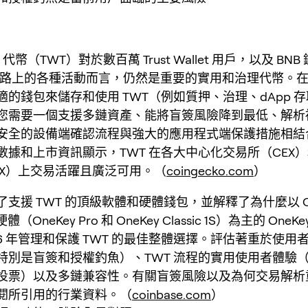
llet 代幣（TWT）對於數百萬 Trust Wallet 用戶，以及 B
網路上的各種活動而言，仍然是重要的實用和治理代幣。在 2
適的錢包來儲存和使用 TWT（例如質押、治理、dApp 
您需要一個支援多鏈資產、能將盲簽風險降到最低、解析
安全的設備端確認流程與強大的應用程式端保護措施相結
數據和上市資訊顯示，TWT 在各大中心化交易所（CEX
EX）上交易活躍且廣泛可用。（
coingecko.com
）
支援 TWT 的頂級軟體和硬體錢包，並解釋了為什麼以 One
硬體（OneKey Pro 和 OneKey Classic 1S）為主的 OneK
26 年管理和保護 TWT 的最佳整體選擇。評估著重於使用
特別是盲簽和授權釣魚）、TWT 流程的實用使用者體驗
投票）以及多鏈兼容性。有關盲簽風險以及為何交易解析
閱所引用的行業資料。（
coinbase.com
）