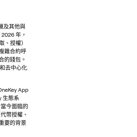
NB 鏈及其他與
026 年，
存取、授權）
複雜合約呼
合的錢包。
）和去中心化
Key App
ey 生態系
者當今面臨的
（代幣授權、
重要的背景