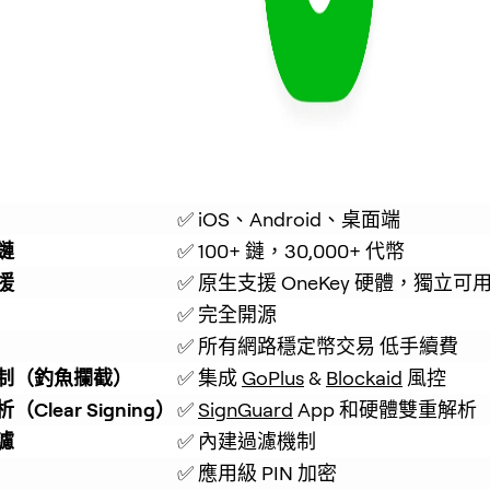
✅ iOS、Android、桌面端
鏈
✅ 100+ 鏈，30,000+ 代幣
援
✅ 原生支援 OneKey 硬體，獨立可
✅ 完全開源
✅ 所有網路穩定幣交易 低手續費
制（釣魚攔截）
✅ 集成 
GoPlus
 & 
Blockaid
 風控
Clear Signing）
✅ 
SignGuard
 App 和硬體雙重解析
濾
✅ 內建過濾機制
✅ 應用級 PIN 加密