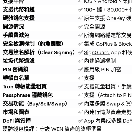
支援平台
✅ iOS、Android、桌
支援代幣和鏈
✅ 100+ 鏈，30,000+
硬體錢包支援
✅ 原生支援 OneKey
開源情況
✅ 完全開源
手續費減免
✅ 所有網路穩定幣交易
安全檢測機制（釣魚攔截）
✅ 集成 
GoPlus
 & 
Block
交易簽名解析（Clear Signing）
✅ 
SignGuard
 App 
垃圾代幣過濾
✅ 內建過濾機制
PIN 密碼鎖
✅ 應用級 PIN 加密
轉帳白名單
✅ 支援
Tron 轉帳能量租賃
✅ 支援能量租賃，手續費
Passphrase 隱藏錢包
✅ 支援（Attach to PI
交易功能（Buy/Sell/Swap）
✅ 內建多鏈 Swap & 
市場和圖表
✅ 內建行情與資產走勢
DeFi 與質押
✅ App 內集成多鏈 De
硬體錢包橫評：守護 WEN 資產的終極堡壘