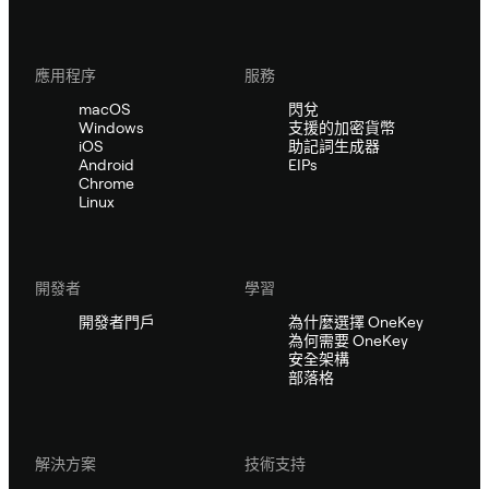
應用程序
服務
macOS
閃兌
Windows
支援的加密貨幣
iOS
助記詞生成器
Android
EIPs
Chrome
Linux
開發者
學習
開發者門戶
為什麼選擇 OneKey
為何需要 OneKey
安全架構
部落格
解決方案
技術支持