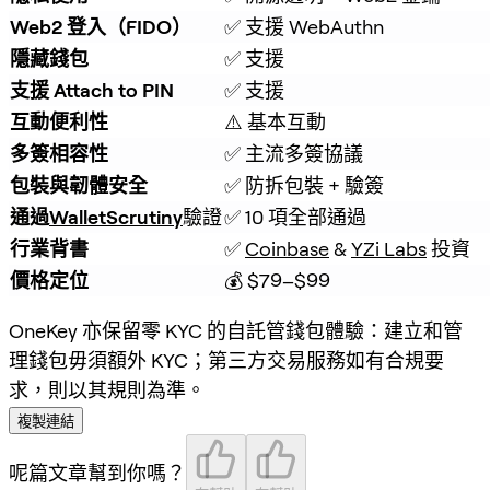
Web2 登入（FIDO）
✅ 支援 WebAuthn
隱藏錢包
✅ 支援
支援 Attach to PIN
✅ 支援
互動便利性
⚠️ 基本互動
多簽相容性
✅ 主流多簽協議
包裝與韌體安全
✅ 防拆包裝 + 驗簽
通過
WalletScrutiny
驗證
✅ 10 項全部通過
行業背書
✅ 
Coinbase
 & 
YZi Labs
 投資
價格定位
💰 $79–$99
OneKey 亦保留零 KYC 的自託管錢包體驗：建立和管
理錢包毋須額外 KYC；第三方交易服務如有合規要
求，則以其規則為準。
複製連結
呢篇文章幫到你嗎？