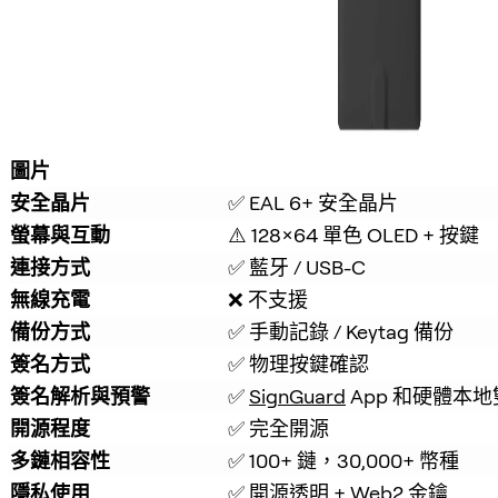
圖片
安全晶片
✅ EAL 6+ 安全晶片
螢幕與互動
⚠️ 128×64 單色 OLED + 按鍵
連接方式
✅ 藍牙 / USB-C
無線充電
❌ 不支援
備份方式
✅ 手動記錄 / Keytag 備份
簽名方式
✅ 物理按鍵確認
簽名解析與預警
✅ 
SignGuard
 App 和硬體
開源程度
✅ 完全開源
多鏈相容性
✅ 100+ 鏈，30,000+ 幣種
隱私使用
✅ 開源透明 + Web2 金鑰