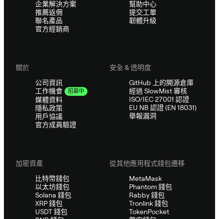
企業解決方案
幫助中心
推薦返佣
提交工單
聯名產品
韌體升級
官方經銷商
關於
安全 & 透明度
公司資訊
GitHub 上的開源倉庫
經過 SlowMist 審核
工作機會
招募中
ISO/IEC 27001 認證
媒體資料
EU NB 認證 (EN 18031)
隱私政策
舉報漏洞
用戶協議
官方成員驗證
加密資產
從其他應用程式錢包遷移
比特幣錢包
MetaMask
以太坊錢包
Phantom 錢包
Solana 錢包
Rabby 錢包
XRP 錢包
Tronlink 錢包
USDT 錢包
TokenPocket