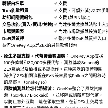
轉帳白名單
✅ 支援
Tron能量租賃
✅ 支援，可額外減少20%手
助記詞隱藏錢包
✅ 支援 (與PIN綁定)
交易功能 (買入/賣出/兌換)
✅ 內建多鏈兌換與法幣出入
市場與圖表
✅ 內建市場數據與投資組合
DeFi與質押
✅ 整合多鏈DeFi與質押入口
為何OneKey App是ZEX的最佳軟體錢包
原生多鏈支援 + 代幣覆蓋範圍廣：
OneKey App支援
100多條鏈和30,000多種代幣，涵蓋基於Solana的
ZEX互動以及橋接或多鏈操作。這種廣泛的覆蓋範圍
減少了ZEX相關流程在EVN兼容層或Rollup之間遷移時
的摩擦。（
onekey.so
）
風險偵測與垃圾代幣過濾：
OneKey整合了風險資訊
源（GoPlus / Blockaid），並移除或隱藏可疑代幣，
以防止意外互動。這在領取空投、在新DEX上交易或