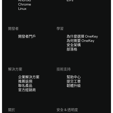
Chrome
Linux
開發者
學習
開發者門戶
為什麼選擇 OneKey
為何需要 OneKey
安全架構
部落格
解決方案
技術支持
企業解決方案
幫助中心
推薦返佣
提交工單
聯名產品
韌體升級
官方經銷商
關於
安全 & 透明度