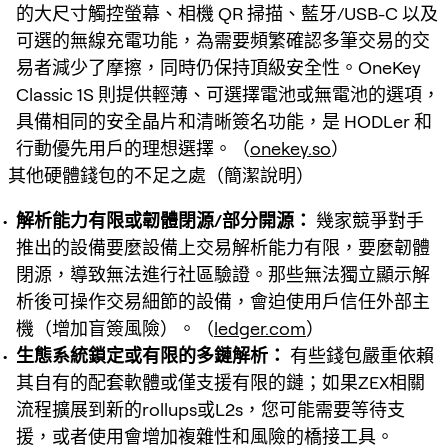
的大尺寸觸控螢幕、相機 QR 掃描、藍牙/USB-C 以及
可選的無線充電功能，為需要頻繁確認多筆交易的交
易者減少了摩擦，同時仍保持頂級安全性。OneKey
Classic 1S 則提供輕薄、可選擇電池或無電池的選項，
具備相同的安全晶片和清晰簽名功能，是 HODLer 和
行動優先用戶的理想選擇。（
onekey.so
）
其他硬體錢包的不足之處（簡潔說明）
解析能力有限或韌體閉源/部分開源：
幾家競爭對手
推出的設備要麼設備上交易解析能力有限，要麼韌體
閉源，導致無法進行社區驗證。那些無法獨立顯示解
析後可操作交易細節的設備，會迫使用戶信任外部主
機（增加盲簽風險）。（
ledger.com
）
生態系統鎖定或有限的多鏈解析：
有些錢包嚴重依賴
其自有的配套軟體或僅支援有限的鏈；如果ZEX相關
流程擴展到新的rollups或L2s，您可能需要等待支
援，或者使用會增加複雜性和風險的橋接工具。