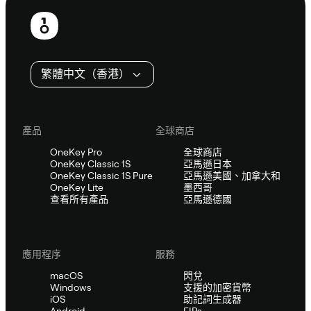
頁
尾
繁體中文（香港）
產品
全球商店
OneKey Pro
全球商店
OneKey Classic 1S
亞馬遜日本
OneKey Classic 1S Pure
亞馬遜美國、加拿大和
OneKey Lite
墨西哥
查看所有產品
亞馬遜德國
應用程序
服務
macOS
閃兌
Windows
支援的加密貨幣
iOS
助記詞生成器
Android
EIPs