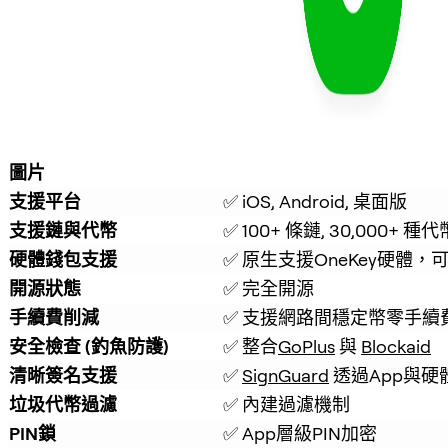
圖片
支援平台
✅ iOS, Android, 桌面版
支援鏈與代幣
✅ 100+ 條鏈, 30,000+ 種代
硬體錢包支援
✅ 原生支援OneKey硬體，
開源狀態
✅ 完全開源
手續費削減
✅ 支援網路間穩定幣零手續
安全檢查 (釣魚防護)
✅ 整合
GoPlus
 與 
Blockaid
清晰簽名支援
✅ 
SignGuard
 透過App與
垃圾代幣過濾
✅ 內建過濾機制
PIN鎖
✅ App層級PIN加密