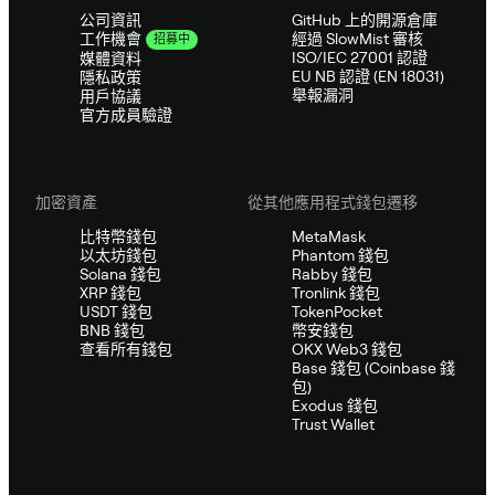
公司資訊
GitHub 上的開源倉庫
經過 SlowMist 審核
工作機會
招募中
ISO/IEC 27001 認證
媒體資料
EU NB 認證 (EN 18031)
隱私政策
舉報漏洞
用戶協議
官方成員驗證
加密資產
從其他應用程式錢包遷移
比特幣錢包
MetaMask
以太坊錢包
Phantom 錢包
Solana 錢包
Rabby 錢包
XRP 錢包
Tronlink 錢包
USDT 錢包
TokenPocket
BNB 錢包
幣安錢包
查看所有錢包
OKX Web3 錢包
Base 錢包 (Coinbase 錢
包)
Exodus 錢包
Trust Wallet