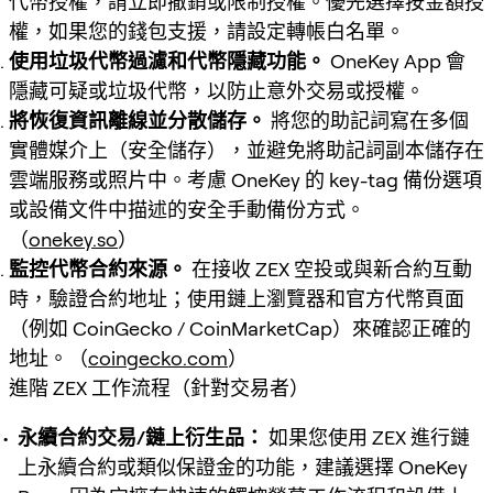
代幣授權，請立即撤銷或限制授權。優先選擇按金額授
權，如果您的錢包支援，請設定轉帳白名單。
使用垃圾代幣過濾和代幣隱藏功能。
OneKey App 會
隱藏可疑或垃圾代幣，以防止意外交易或授權。
將恢復資訊離線並分散儲存。
將您的助記詞寫在多個
實體媒介上（安全儲存），並避免將助記詞副本儲存在
雲端服務或照片中。考慮 OneKey 的 key-tag 備份選項
或設備文件中描述的安全手動備份方式。
（
onekey.so
）
監控代幣合約來源。
在接收 ZEX 空投或與新合約互動
時，驗證合約地址；使用鏈上瀏覽器和官方代幣頁面
（例如 CoinGecko / CoinMarketCap）來確認正確的
地址。（
coingecko.com
）
進階 ZEX 工作流程（針對交易者）
永續合約交易/鏈上衍生品：
如果您使用 ZEX 進行鏈
上永續合約或類似保證金的功能，建議選擇 OneKey