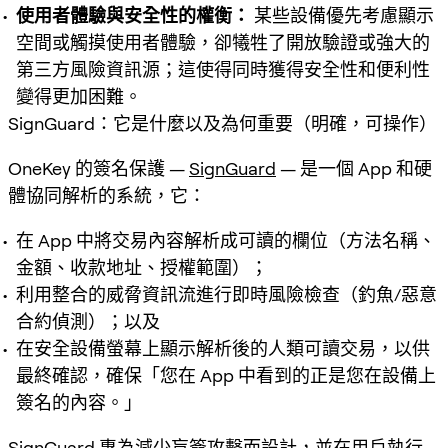
使用者體驗與安全性的權衡：
某些設備優先考慮顯示
空間或觸摸使用者體驗，卻犧牲了開放驗證或強大的
第三方風險資訊源；這使得同時獲得安全性和便利性
變得更加困難。
SignGuard：它是什麼以及為何重要（明確，可操作）
OneKey 的簽名保護 —
SignGuard
— 是一個 App 和硬
體協同解析的系統，它：
在 App 中將交易內容解析成可讀的欄位（方法名稱、
金額、收款地址、授權範圍）；
利用整合的威脅資訊流進行即時風險檢查（釣魚/惡意
合約偵測）；以及
在安全設備螢幕上顯示解析後的人類可讀交易，以供
最終確認，確保「您在 App 中看到的正是您在設備上
簽名的內容。」
SignGuard 專為減少盲簽攻擊而設計，並在用戶執行