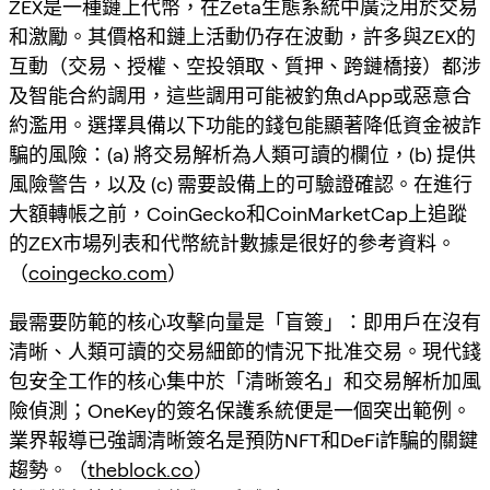
ZEX是一種鏈上代幣，在Zeta生態系統中廣泛用於交易
和激勵。其價格和鏈上活動仍存在波動，許多與ZEX的
互動（交易、授權、空投領取、質押、跨鏈橋接）都涉
及智能合約調用，這些調用可能被釣魚dApp或惡意合
約濫用。選擇具備以下功能的錢包能顯著降低資金被詐
騙的風險：(a) 將交易解析為人類可讀的欄位，(b) 提供
風險警告，以及 (c) 需要設備上的可驗證確認。在進行
大額轉帳之前，CoinGecko和CoinMarketCap上追蹤
的ZEX市場列表和代幣統計數據是很好的參考資料。
（
coingecko.com
）
最需要防範的核心攻擊向量是「盲簽」：即用戶在沒有
清晰、人類可讀的交易細節的情況下批准交易。現代錢
包安全工作的核心集中於「清晰簽名」和交易解析加風
險偵測；OneKey的簽名保護系統便是一個突出範例。
業界報導已強調清晰簽名是預防NFT和DeFi詐騙的關鍵
趨勢。（
theblock.co
）