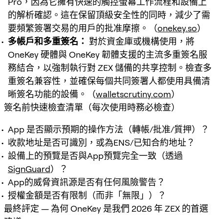
Pro，因為它擁有快速的觸控螢幕工作流程和設備上
的解析確認。這在保留頂級安全性的同時，減少了需
要頻繁簽署交易的用戶的批准摩擦。（
onekey.so
）
多帳戶和多重簽名：
對於資金庫或機構使用，將
OneKey 硬體與 OneKey 韌體支援的主流多重簽名服
務結合，以強制執行對 ZEX 儲備的共享控制。檢查多
重簽名兼容性，並確保每個共同簽署人都使用具備清
晰簽名功能的設備。（
walletscrutiny.com
）
簽名前快速檢查清單（每次使用時務必檢查）
App 是否顯示預期的操作方法（轉帳/批准/質押）？
收款地址是否可識別，或為ENS/已知合約地址？
設備上的預覽是否與App預覽完全一致（透過
SignGuard
）？
App的威脅資訊源是否有任何風險警告？
授權金額是否有限制（而非「無限」）？
最終評定 — 為何 OneKey 是我們 2026 年 ZEX 的首選