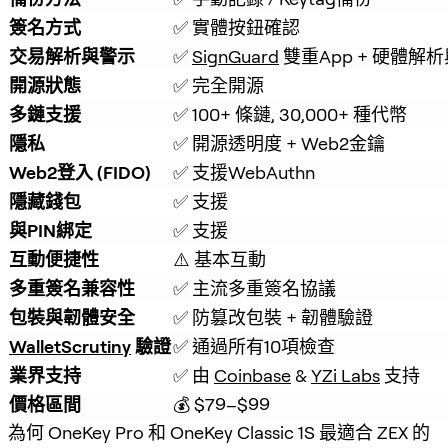
簽名方式
✅ 實體按鈕確認
交易解析與警示
✅ 
SignGuard
 雙重App + 硬體解
開源狀態
✅ 完全開源
多鏈支援
✅ 100+ 條鏈, 30,000+ 種代幣
隱私
✅ 開源透明度 + Web2金鑰
Web2登入 (FIDO)
✅ 支援WebAuthn
隱藏錢包
✅ 支援
與PIN綁定
✅ 支援
互動便捷性
⚠️ 基本互動
多重簽名兼容性
✅ 主流多重簽名協議
包裝與韌體安全
✅ 防篡改包裝 + 韌體驗證
WalletScrutiny
 驗證
✅ 通過所有10項檢查
業界支持
✅ 由 
Coinbase
 & 
YZi Labs
 支持
價格區間
💰 $79–$99
為何 OneKey Pro 和 OneKey Classic 1S 最適合 ZEX 的