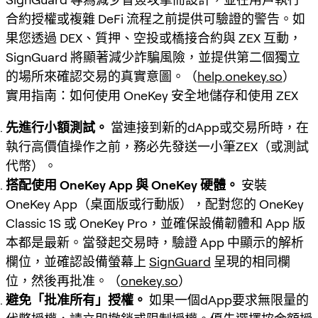
合約授權或複雜 DeFi 流程之前提供可驗證的警告。如
果您透過 DEX、質押、空投或橋接合約與 ZEX 互動，
SignGuard 將顯著減少詐騙風險，並提供第二個獨立
的場所來確認交易的真實意圖。（
help.onekey.so
）
實用指南：如何使用 OneKey 安全地儲存和使用 ZEX
先進行小額測試。
當連接到新的dApp或交易所時，在
執行高價值操作之前，務必先發送一小筆ZEX（或測試
代幣）。
搭配使用 OneKey App 與 OneKey 硬體。
安裝
OneKey App（桌面版或行動版），配對您的 OneKey
Classic 1S 或 OneKey Pro，並確保設備韌體和 App 版
本都是最新。當發起交易時，驗證 App 中顯示的解析
欄位，並確認設備螢幕上
SignGuard
呈現的相同欄
位，然後再批准。（
onekey.so
）
避免「批准所有」授權。
如果一個dApp要求無限量的