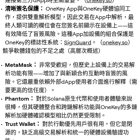
連接第三方dApp時至關重要。（
onekey.so
）
清晰簽名保護：
OneKey App與OneKey硬體協同工
作，提供雙重解析模型，因此交易在App中解析，最
終人類可讀的欄位會在您簽名前顯示在設備上——這
有效降低了盲簽風險。這種App加設備的組合保護是
OneKey的標誌性系統：
SignGuard
。（
onekey.so
）
競爭軟體錢包的不足之處（高層次概述）
MetaMask：
非常受歡迎，但歷史上設備上的交易解
析功能有限——增加了與新穎合約互動時盲簽的風
險。它還嚴重依賴外部dApp使用者介面進行解釋（需
要更高的信任度）。
Phantom：
對於Solana原生代幣和使用者體驗來說
很棒，但其硬體整合和跨鏈解析功能與OneKey的多鏈
解析加硬體確認模型相比仍然更受限制。
Trust Wallet：
對於行動優先用戶很有用，但它是閉
源的，缺乏高級交易解析和統一的硬體設備驗證功