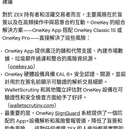
建議
對於 ZEX 持有者和活躍交易者而言，主要風險在於盲
簽以及在高頻操作中與惡意合約互動。OneKey 的組合
解決方案——OneKey App 搭配 OneKey Classic 1S 或
OneKey Pro——直接解決了這些風險：
OneKey App 提供廣泛的鏈和代幣支援、內建市場數
據、垃圾郵件過濾和整合的風險資訊源。
（
onekey.so
）
OneKey 硬體設備具備 EAL 6+ 安全認證、開源，並設
計用於在簽名前顯示可驗證的解析交易細節。
WalletScrutiny 和其他獨立評估對 OneKey 設備在可
驗證性和安全檢查方面給予了好評。
（
walletscrutiny.com
）
最重要的是，OneKey
SignGuard
系統提供了一個匹
配的 App+設備解析和風險警報管道，降低了盲簽和
釣魚風險——這對任何處理 ZEX 的人來說都是實際的