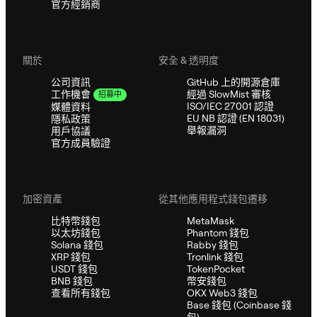
官方經銷商
關於
安全 & 透明度
公司資訊
GitHub 上的開源倉庫
經過 SlowMist 審核
工作機會
招募中
ISO/IEC 27001 認證
媒體資料
EU NB 認證 (EN 18031)
隱私政策
舉報漏洞
用戶協議
官方成員驗證
加密資產
從其他應用程式錢包遷移
比特幣錢包
MetaMask
以太坊錢包
Phantom 錢包
Solana 錢包
Rabby 錢包
XRP 錢包
Tronlink 錢包
USDT 錢包
TokenPocket
BNB 錢包
幣安錢包
查看所有錢包
OKX Web3 錢包
Base 錢包 (Coinbase 錢
包)