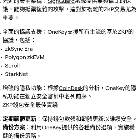
先進的安全架構
：
SignGuard
系統提供無與倫比的保
護，能夠抵禦複雜的攻擊，這對於複雜的ZKP交易尤為
重要。
全面的協議支援
：OneKey支援所有主流的基於ZKP的
協議，包括：
zkSync Era
Polygon zkEVM
Scroll
StarkNet
增強的隱私功能
：根據
CoinDesk
的分析，OneKey的隱
私功能在獨立安全審計中名列前茅。
ZKP錢包安全最佳實踐
定期韌體更新
：保持錢包軟體和韌體更新以維護安全。
備份方案
：利用OneKey提供的各種備份選項，實施穩
健的備份策略。