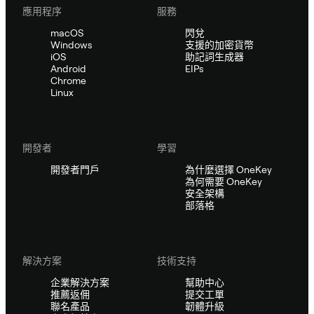
應用程序
服務
macOS
閃兌
Windows
支援的加密貨幣
iOS
助記詞生成器
Android
EIPs
Chrome
Linux
開發者
學習
開發者門戶
為什麼選擇 OneKey
為何需要 OneKey
安全架構
部落格
解決方案
技術支持
企業解決方案
幫助中心
推薦返佣
提交工單
聯名產品
韌體升級