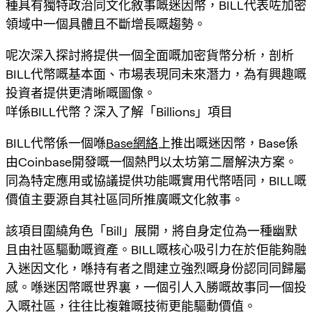
種具有獨特政治同文化敘事嘅迷因幣，BILL代表咗加密
領域中一個具體且不斷增長嘅趨勢。
呢次深入探討將提供一個全面嘅
加密貨幣分析
，剖析
BILL代幣嘅基本面、市場表現同未來潛力，為有興趣嘅
投資者提供更清晰嘅圖像。
咩係BILL代幣？深入了解「Billions」項目
BILL代幣係一個喺
Base網絡
上推出嘅迷因幣，Base係
由Coinbase開發嘅一個熱門以太坊第二層解決方案。
同為特定應用或協議提供功能嘅實用代幣唔同，BILL嘅
價值主要源自其社區同所推廣嘅文化敘事。
該項目圍繞角色「Bill」展開，將自身定位為一種幽默
且由社區驅動嘅資產。BILL嘅核心吸引力在於佢能夠融
入迷因文化，喺持有者之間建立強烈嘅身份認同同歸屬
感。喺迷因幣嘅世界裏，一個引人入勝嘅故事同一個投
入嘅社區，往往比複雜嘅技術更能驅動價值。