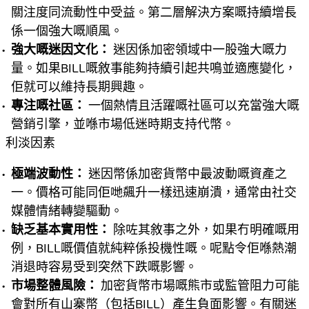
關注度同流動性中受益。第二層解決方案嘅持續增長
係一個強大嘅順風。
強大嘅迷因文化：
迷因係加密領域中一股強大嘅力
量。如果BILL嘅敘事能夠持續引起共鳴並適應變化，
佢就可以維持長期興趣。
專注嘅社區：
一個熱情且活躍嘅社區可以充當強大嘅
營銷引擎，並喺市場低迷時期支持代幣。
利淡因素
極端波動性：
迷因幣係加密貨幣中最波動嘅資產之
一。價格可能同佢哋飆升一樣迅速崩潰，通常由社交
媒體情緒轉變驅動。
缺乏基本實用性：
除咗其敘事之外，如果冇明確嘅用
例，BILL嘅價值就純粹係投機性嘅。呢點令佢喺熱潮
消退時容易受到突然下跌嘅影響。
市場整體風險：
加密貨幣市場嘅熊市或監管阻力可能
會對所有山寨幣（包括BILL）產生負面影響。有關迷