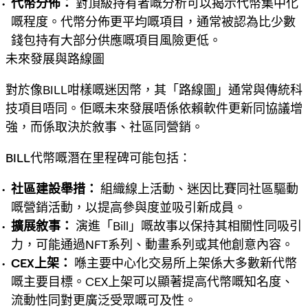
代幣分佈：
對頂級持有者嘅分析可以揭示代幣集中化
嘅程度。代幣分佈更平均嘅項目，通常被認為比少數
錢包持有大部分供應嘅項目風險更低。
未來發展與路線圖
對於像BILL咁樣嘅迷因幣，其「路線圖」通常與傳統科
技項目唔同。佢嘅未來發展唔係依賴軟件更新同協議增
強，而係取決於敘事、社區同營銷。
BILL代幣
嘅潛在里程碑可能包括：
社區建設舉措：
組織線上活動、迷因比賽同社區驅動
嘅營銷活動，以提高參與度並吸引新成員。
擴展敘事：
演進「Bill」嘅故事以保持其相關性同吸引
力，可能通過NFT系列、動畫系列或其他創意內容。
CEX上架：
喺主要中心化交易所上架係大多數新代幣
嘅主要目標。CEX上架可以顯著提高代幣嘅知名度、
流動性同對更廣泛受眾嘅可及性。