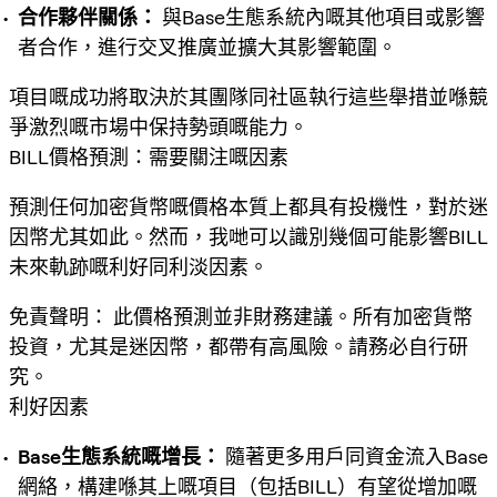
合作夥伴關係：
與Base生態系統內嘅其他項目或影響
者合作，進行交叉推廣並擴大其影響範圍。
項目嘅成功將取決於其團隊同社區執行這些舉措並喺競
爭激烈嘅市場中保持勢頭嘅能力。
BILL價格預測：需要關注嘅因素
預測任何加密貨幣嘅價格本質上都具有投機性，對於迷
因幣尤其如此。然而，我哋可以識別幾個可能影響BILL
未來軌跡嘅利好同利淡因素。
免責聲明：
此
價格預測
並非財務建議。所有加密貨幣
投資，尤其是迷因幣，都帶有高風險。請務必自行研
究。
利好因素
Base生態系統嘅增長：
隨著更多用戶同資金流入Base
網絡，構建喺其上嘅項目（包括BILL）有望從增加嘅