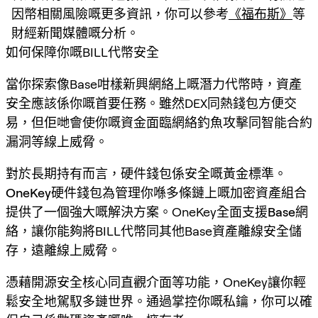
因幣相關風險嘅更多資訊，你可以參考
《福布斯》
等
財經新聞媒體嘅分析。
如何保障你嘅BILL代幣安全
當你探索像Base咁樣新興網絡上嘅潛力代幣時，資產
安全應該係你嘅首要任務。雖然DEX同熱錢包方便交
易，但佢哋會使你嘅資金面臨網絡釣魚攻擊同智能合約
漏洞等線上威脅。
對於長期持有而言，硬件錢包係安全嘅黃金標準。
OneKey
硬件錢包為管理你喺多條鏈上嘅加密資產組合
提供了一個強大嘅解決方案。OneKey全面支援
Base網
絡
，讓你能夠將BILL代幣同其他Base資產離線安全儲
存，遠離線上威脅。
憑藉開源安全核心同直觀介面等功能，OneKey讓你輕
鬆安全地駕馭多鏈世界。通過掌控你嘅私鑰，你可以確