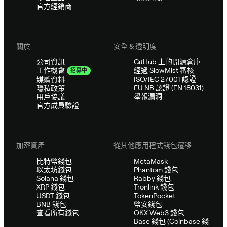
官方經銷商
關於
安全 & 透明度
公司資訊
GitHub 上的開源倉庫
經過 SlowMist 審核
工作機會
招募中
ISO/IEC 27001 認證
媒體資料
EU NB 認證 (EN 18031)
隱私政策
舉報漏洞
用戶協議
官方成員驗證
加密資產
從其他應用程式錢包遷移
比特幣錢包
MetaMask
以太坊錢包
Phantom 錢包
Solana 錢包
Rabby 錢包
XRP 錢包
Tronlink 錢包
USDT 錢包
TokenPocket
BNB 錢包
幣安錢包
查看所有錢包
OKX Web3 錢包
Base 錢包 (Coinbase 錢