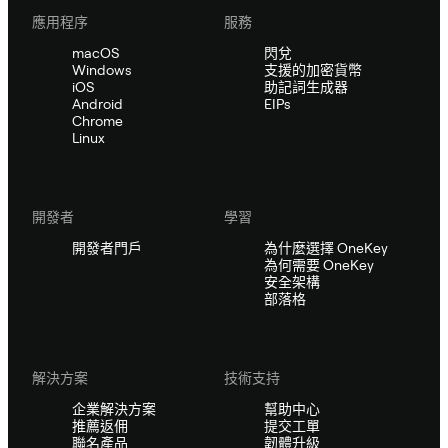
應用程序
服務
macOS
閃兌
Windows
支援的加密貨幣
iOS
助記詞生成器
Android
EIPs
Chrome
Linux
開發者
學習
開發者門戶
為什麼選擇 OneKey
為何需要 OneKey
安全架構
部落格
解決方案
技術支持
企業解決方案
幫助中心
推薦返佣
提交工單
聯名產品
韌體升級