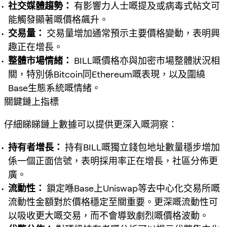
社交媒體趨勢：
有影響力人士嘅提及或病毒式帖文可
能觸發顯著嘅價格飆升。
交易量：
交易量增加通常預示主要價格變動，表明興
趣正在增長。
整體市場情緒：
BILL嘅價格亦與加密市場整體狀況相
關，特別係Bitcoin同Ethereum嘅表現，以及圍繞
Base生態系統嘅情緒。
關鍵鏈上指標
仔細睇睇鏈上數據可以提供更深入嘅洞察：
持有者增長：
持有BILL嘅獨立錢包地址數量穩步增加
係一個正面信號，表明採用率正在增長，社區分佈更
廣。
流動性：
鎖定喺Base上Uniswap等去中心化交易所嘅
流動性金額對於價格穩定至關重要。更深嘅流動性可
以吸收更大嘅交易，而不會導致劇烈嘅價格波動。