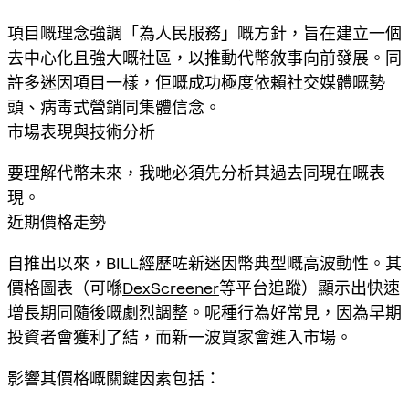
項目嘅理念強調「為人民服務」嘅方針，旨在建立一個
去中心化且強大嘅社區，以推動代幣敘事向前發展。同
許多迷因項目一樣，佢嘅成功極度依賴社交媒體嘅勢
頭、病毒式營銷同集體信念。
市場表現與技術分析
要理解
代幣未來
，我哋必須先分析其過去同現在嘅表
現。
近期價格走勢
自推出以來，BILL經歷咗新迷因幣典型嘅高波動性。其
價格圖表（可喺
DexScreener
等平台追蹤）顯示出快速
增長期同隨後嘅劇烈調整。呢種行為好常見，因為早期
投資者會獲利了結，而新一波買家會進入市場。
影響其價格嘅關鍵因素包括：