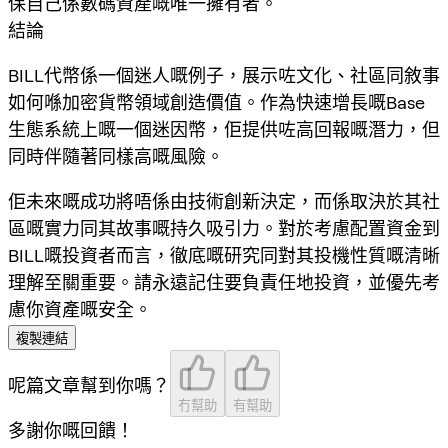
保自己係數碼資產嘅唯一擁有者。
結論
BILL代幣係一個迷人嘅例子，展示咗文化、社區同敘事
如何喺加密貨幣領域創造價值。作為快速增長嘅Base
生態系統上嘅一個迷因幣，佢提供咗高回報嘅潛力，但
同時伴隨著同樣高嘅風險。
佢未來嘅成功將唔係由技術創新決定，而係取決於其社
區嘅實力同其故事嘅持久吸引力。對於考慮配置資金到
BILL嘅投資者而言，徹底嘅研究同對其投機性質嘅清晰
理解至關重要。請永遠記住要負責任地投資，並優先考
慮你資產嘅安全。
複製連結
呢篇文章幫到你嗎？
冇幫助
有幫助
多謝你嘅回饋！