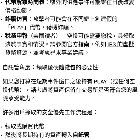
代幣解鎖時間表
：額外的供應事件可能會在日後改變
價格動態。
詐騙仿冒
：攻擊者可能會在不同鏈上創建假的
「PLAY」代幣，藉機詐騙。
稅務申報
（美國讀者）：空投可能需要繳稅，具體取
決於事實和情況。請參閱官方指南，例如
IRS 的虛擬
貨幣資源
，並考慮尋求專業建議。
自託管角度：領取後硬體錢包的必要性
如果您打算在短期事件窗口之後
持有 PLAY
（或任何空
投代幣），請考慮將資產保留在交易所是否符合您的風
險承受能力。
許多用戶採取的安全優先工作流程是：
領取或購買代幣
然後將長期持有的資產轉入
自託管