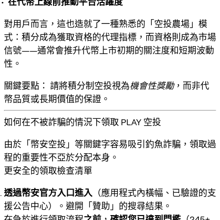
在代幣上線前推動平台活躍度
對用戶而言，這也造就了一種熟悉的「空投農場」模
式：積分成為獲取資格的代理指標，而資格則成為市場
信號——通常會推升代幣上市初期的關注度和短期波動
性。
關鍵要點：
請將積分制空投視為
機會性獎勵
，而非代
幣品質或長期價值的保證。
如何在不被詐騙的情況下領取 PLAY 空投
由於「幣安空投」等關鍵字容易吸引釣魚詐騙，領取過
程的重要性不亞於分配本身。
更安全的領取檢查清單
透過幣安官方入口進入
（應用程式內橫幅、已驗證的支
援公告中心）。避開「贊助」的搜尋結果。
在急於進行領取流程
之前
，
確認您已達到門檻
（245+