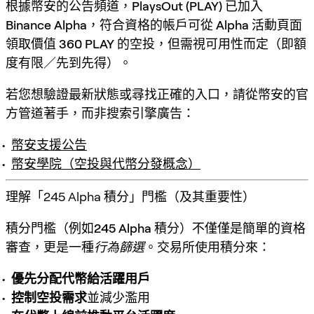
根據幣安的公告頻道，
PlaysOut (PLAY)
已加入
Binance Alpha
，符合資格的帳戶可從
Alpha 活動頁面
領取
價值 360 PLAY 的空投
，但需視可用性而定（即
額
度有限／先到先得
）。
若您想驗證最新狀態或尋找正確的入口，請從幣安的官
方管道著手，而非搜索引擎廣告：
幣安支援公告
幣安學院（空投與代幣分發概念）
理解「245 Alpha 積分」門檻（及其重要性）
積分門檻（例如
245 Alpha 積分
）不僅僅是簡單的資格
審查，更是一種
行為篩選
。交易所使用積分來：
優先分配代幣給活躍用戶
控制空投需求
並減少濫用