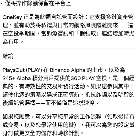
僅將操作餘額保留在平台上
OneKey
正是為此類自託管而設計：它支援多鏈資產管
理，並有助於將私鑰與日常的網路風險隔離開來——這
在空投季期間，當釣魚嘗試和「假領取」連結增加時尤
為有用。
結論
PlaysOut (PLAY)
在 Binance Alpha 的上市，以及為
245+ Alpha 積分
用戶提供的
360 PLAY 空投
，是一個經
典的、有時效性的交易所發行活動。如果您參與其中，
請優化您的策略以達成
正確導航、抵抗詐騙以及明智的
後續託管選擇
——而不僅僅是追求速度。
如果您願意，可以分享您平常的工作流程（領取後持有
或交易，以及您最常使用的鏈），我可以為您的設定量
身訂做更安全的儲存和轉移計劃。