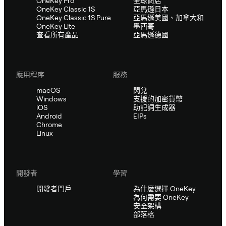
OneKey Pro
全球商店
OneKey Classic 1S
亞馬遜日本
OneKey Classic 1S Pure
亞馬遜美國、加拿大和
OneKey Lite
墨西哥
查看所有產品
亞馬遜德國
應用程序
服務
macOS
閃兌
Windows
支援的加密貨幣
iOS
助記詞生成器
Android
EIPs
Chrome
Linux
開發者
學習
開發者門戶
為什麼選擇 OneKey
為何需要 OneKey
安全架構
部落格