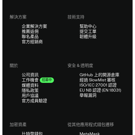
解決方案
技術支持
企業解決方案
幫助中心
推薦返佣
提交工單
聯名產品
韌體升級
官方經銷商
關於
安全 & 透明度
公司資訊
GitHub 上的開源倉庫
經過 SlowMist 審核
工作機會
招募中
ISO/IEC 27001 認證
媒體資料
EU NB 認證 (EN 18031)
隱私政策
舉報漏洞
用戶協議
官方成員驗證
加密資產
從其他應用程式錢包遷移
比特幣錢包
MetaMask