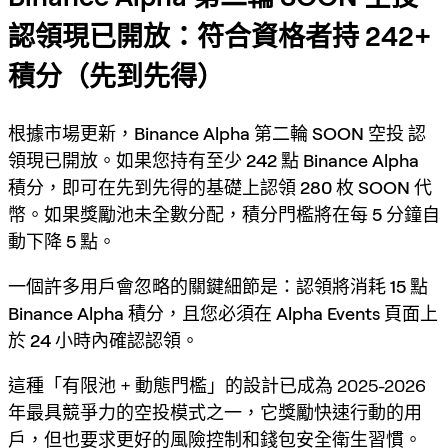
認領現已開放：符合資格者持 242+
積分（先到先得）
根據市場更新，
Binance Alpha
第二輪
SOON 空投
認
領現已開放。如果您持有
至少 242 點 Binance Alpha
積分
，即可在
先到先得
的基礎上認領
280 枚 SOON 代
幣
。如果獎勵池未全數分配，
積分門檻將在每 5 分鐘自
動下降 5 點
。
一個許多用戶會忽略的關鍵細節是：
認領將消耗 15 點
Binance Alpha 積分
，且您必須在
Alpha Events
頁面上
於 24 小時內確認認領
。
這種「有限池 + 動態門檻」的設計已成為 2025-2026
年最具競爭力的空投模式之一，它獎勵快速行動的用
戶，但也要求更好的風險控制和錢包安全衛生習慣。