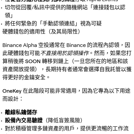
切勿從回覆/私訊中提供的隨機網站「連接錢包以認
領」
將任何緊急的「手動認領連結」視為可疑
硬體錢包的適用性（及其局限性）
Binance Alpha 空投通常在 Binance 的流程內認領，因
此硬體錢包可能
不直接用於認領操作
。然而，如果您打
算
稍後將 SOON 轉移到鏈上
（一旦您所在的地區和該
資產開放提領），長期持有者通常會選擇自我託管以獲
得更好的金鑰安全。
OneKey
在此階段可能非常適用，因為它專為以下用途
而設計：
離線私鑰儲存
設備內交易驗證
（降低盲簽風險）
對於積極管理多鏈資產的用戶，提供更流暢的工作流