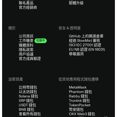
聯名產品
韌體升級
官方經銷商
關於
安全 & 透明度
公司資訊
GitHub 上的開源倉庫
經過 SlowMist 審核
工作機會
招募中
ISO/IEC 27001 認證
媒體資料
EU NB 認證 (EN 18031)
隱私政策
舉報漏洞
用戶協議
官方成員驗證
加密資產
從其他應用程式錢包遷移
比特幣錢包
MetaMask
以太坊錢包
Phantom 錢包
Solana 錢包
Rabby 錢包
XRP 錢包
Tronlink 錢包
USDT 錢包
TokenPocket
BNB 錢包
幣安錢包
查看所有錢包
OKX Web3 錢包