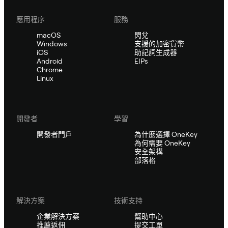
應用程序
服務
macOS
閃兌
Windows
支援的加密貨幣
iOS
助記詞生成器
Android
EIPs
Chrome
Linux
開發者
學習
開發者門戶
為什麼選擇 OneKey
為何需要 OneKey
安全架構
部落格
解決方案
技術支持
企業解決方案
幫助中心
推薦返佣
提交工單