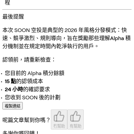
程
最後提醒
本次 SOON 空投是典型的 2026 年風格分發模式：
快
速、競爭激烈、規則導向
，旨在獎勵那些理解
Alpha 積
分機制
並在規定時間內乾淨執行的用戶。
認領前，請重新檢查：
您目前的 Alpha 積分餘額
15 點
的認領成本
24 小時
的確認要求
您收到 SOON 後的計劃
複製連結
呢篇文章幫到你嗎？
冇幫助
有幫助
多謝你嘅回饋！