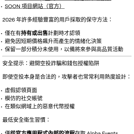
SOON 項目網站（官方）
2026 年許多經驗豐富的用戶採取的保守方法：
僅在有
持有或出售
計劃時才認領
避免因短期價格飆升而產生的情緒化決策
保留一部分積分未使用，以備將來參與高品質活動
安全提示：避開空投詐騙和錢包授權陷阱
即使空投本身是合法的，攻擊者也常常利用熱度設計：
虛假認領頁面
模仿的社交帳號
在類似網域上的惡意代幣授權
最低安全衛生習慣：
僅
從官方應用程式內部的流程
存取 Alpha Events