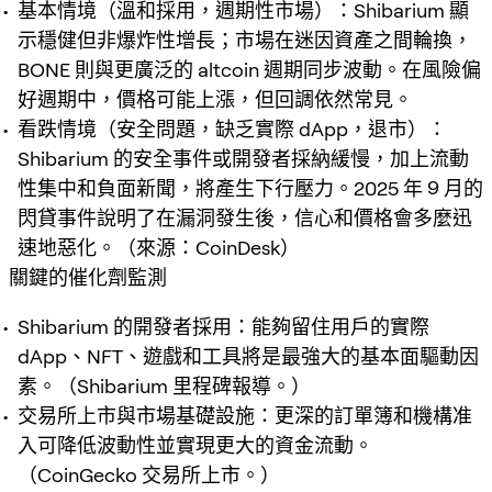
基本情境（溫和採用，週期性市場）：Shibarium 顯
示穩健但非爆炸性增長；市場在迷因資產之間輪換，
BONE 則與更廣泛的 altcoin 週期同步波動。在風險偏
好週期中，價格可能上漲，但回調依然常見。
看跌情境（安全問題，缺乏實際 dApp，退市）：
Shibarium 的安全事件或開發者採納緩慢，加上流動
性集中和負面新聞，將產生下行壓力。2025 年 9 月的
閃貸事件說明了在漏洞發生後，信心和價格會多麼迅
速地惡化。（來源：CoinDesk）
關鍵的催化劑監測
Shibarium 的開發者採用：能夠留住用戶的實際
dApp、NFT、遊戲和工具將是最強大的基本面驅動因
素。（Shibarium 里程碑報導。）
交易所上市與市場基礎設施：更深的訂單簿和機構准
入可降低波動性並實現更大的資金流動。
（CoinGecko 交易所上市。）