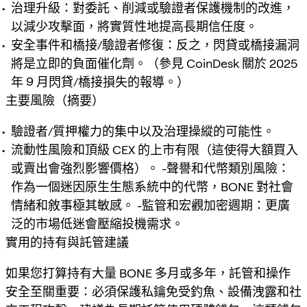
治理升級：對委託、削減或驗證者保護機制的改進，
以減少攻擊面，將實質性地提高長期信任度。
安全事件和橋接/驗證者修復：反之，閃貸或橋接漏洞
將是立即的負面催化劑。（參見 CoinDesk 關於 2025
年 9 月閃貸/橋接損失的報導。）
主要風險（摘要）
驗證者/質押權力的集中以及治理操縱的可能性。
流動性風險和頂級 CEX 的上市有限（這使得大額買入
或賣出會強烈影響價格）。 -聲譽和代幣類別風險：
作為一個迷因原生生態系統中的代幣，BONE 對社會
情緒和敘事極其敏感。 -監管和宏觀加密週期：更廣
泛的市場低迷會壓縮投機需求。
實用的持有與託管建議
如果您打算持有大量 BONE 多月或多年，託管和操作
安全至關重要：必須保護私鑰免受釣魚、設備洩露和社