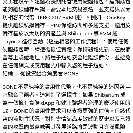
交工程攻擊。建議為長期託管使用硬體錢包，這類錢包
能夠離線儲存私鑰、需要本地交易簽名，並支援與以太
坊相容的代幣（ERC-20 / EVM 鏈）。例如，OneKey
提供離線私鑰儲存、PIN/保護訪問和多鏈支援，適用於
儲存基於以太坊的資產並與 Shibarium 等 EVM 鏈
Layer-2 進行互動（透過相容的工作流程）。使用任何
硬體錢包時，請遵循最佳實踐：保持韌體更新，在設備
螢幕上驗證地址，將種子短語安全地離線備份，並避免
在任何網頁或應用程式中輸入您的種子短語。
結論 — 從投資組合角度看 BONE
BONE 不是純粹的實用性代幣，也不是純粹的迷因幣 —
它融合了兩者。這創造了選擇性：如果 Shibarium 成
為一個擁有實際 dApp 和健壯驗證者治理的廣泛使用的
L2，BONE 的實用性需求可以支撐更強的估值。但該代
幣的流動性狀況、對社會情緒高度敏感的歷史以及已證
實的攻擊向量意味著其發展道路將是波動且充滿風險