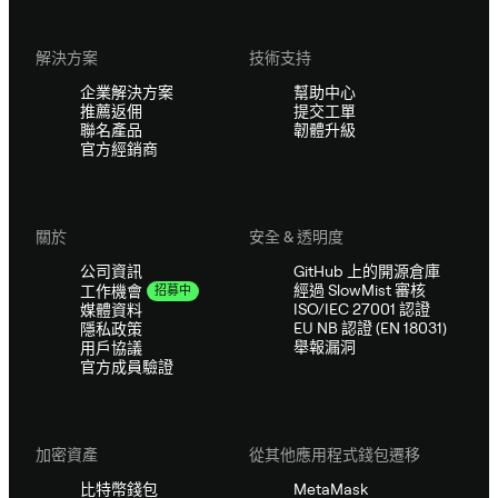
解決方案
技術支持
企業解決方案
幫助中心
推薦返佣
提交工單
聯名產品
韌體升級
官方經銷商
關於
安全 & 透明度
公司資訊
GitHub 上的開源倉庫
經過 SlowMist 審核
工作機會
招募中
ISO/IEC 27001 認證
媒體資料
EU NB 認證 (EN 18031)
隱私政策
舉報漏洞
用戶協議
官方成員驗證
加密資產
從其他應用程式錢包遷移
比特幣錢包
MetaMask