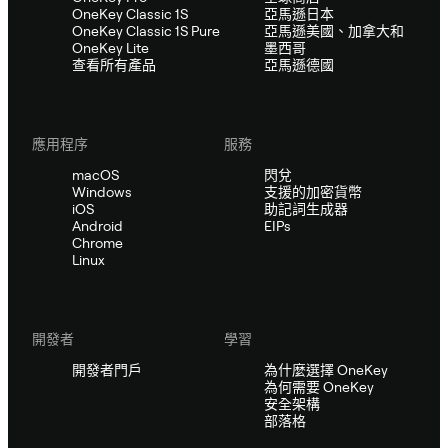
OneKey Classic 1S
亞馬遜日本
OneKey Classic 1S Pure
亞馬遜美國、加拿大和
OneKey Lite
墨西哥
查看所有產品
亞馬遜德國
應用程序
服務
macOS
閃兌
Windows
支援的加密貨幣
iOS
助記詞生成器
Android
EIPs
Chrome
Linux
開發者
學習
開發者門戶
為什麼選擇 OneKey
為何需要 OneKey
安全架構
部落格