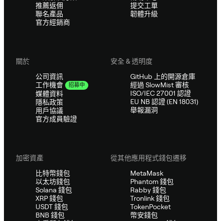
推薦返佣
提交工單
聯名產品
韌體升級
官方經銷商
關於
安全 & 透明度
公司資訊
GitHub 上的開源倉庫
經過 SlowMist 審核
工作機會
招募中
ISO/IEC 27001 認證
媒體資料
EU NB 認證 (EN 18031)
隱私政策
舉報漏洞
用戶協議
官方成員驗證
加密資產
從其他應用程式錢包遷移
比特幣錢包
MetaMask
以太坊錢包
Phantom 錢包
Solana 錢包
Rabby 錢包
XRP 錢包
Tronlink 錢包
USDT 錢包
TokenPocket
BNB 錢包
幣安錢包