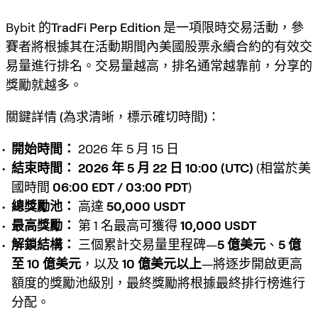
Bybit 的
TradFi Perp Edition
是一項限時交易活動，參
賽者將根據其在活動期間內
美國股票永續合約
的
有效交
易量
進行排名。交易量越高，排名通常越靠前，分享的
獎勵就越多。
關鍵詳情 (為求清晰，標示確切時間)：
開始時間：
2026 年 5 月 15 日
結束時間：
2026 年 5 月 22 日 10:00 (UTC)
(相當於美
國時間
06:00 EDT / 03:00 PDT
)
總獎勵池：
高達
50,000 USDT
最高獎勵：
第 1 名最高可獲得
10,000 USDT
解鎖結構：
三個累計交易量里程碑—
5 億美元
、
5 億
至 10 億美元
，以及
10 億美元以上
—將逐步開啟更高
額度的獎勵池級別，最終獎勵將根據最終排行榜進行
分配。