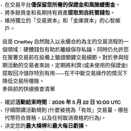
在交易平台
僅保留您所需的保證金和風險緩衝金
。
將多餘資金和長期持有資產
提取到自託管錢包
。
維持獨立的「交易資本」和「金庫資本」的心智帳
戶。
這是
OneKey
自然融入以永續合約為主的交易流程的一
個領域：硬體錢包有助於
離線
保存私鑰，同時仍允許您
在簽署交易前在設備上驗證關鍵交易細節。對於參與短
期活動的交易者來說，定期將
利潤
(或未使用的保證金)
提取回冷儲存
特別有用——在不中斷交易操作的情況下
降低交易所曝險。
參與前的快速檢查清單
確認
活動結束時間
：
2026 年 5 月 22 日 10:00 UTC
仔細閱讀活動規則 (什麼被視為「有效」交易量、哪些
代幣符合資格，以及任何取消資格的行為)。
決定您的
最大槓桿
和
最大每日虧損
。