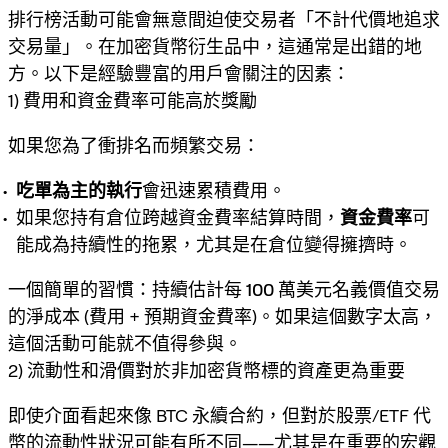
排行榜活動可能會無意間迫使交易者「不計代價地追求
交易量」。在加密貨幣衍生品中，這通常是出錯的地
方。以下是經驗豐富的用戶會關注的因素：
1) 費用和資金費率可能高於獎勵
如果您為了衝排名而頻繁交易：
吃單為主的執行
會迅速累積費用。
如果您持有倉位跨越資金費率結算時間，
資金費率
可
能成為持續性的拖累，尤其是在倉位變得擁擠時。
一個簡單的習慣：持續估計
每 100 萬美元名義價值交易
的淨成本
(費用 + 預期資金費率)。如果這個數字太高，
這個活動可能就不值得參與。
2) 流動性和滑價對於非加密貨幣標的資產更為重要
即使介面看起來像 BTC 永續合約，但對於股票/ETF 代
幣的流動性狀況可能有所不同——尤其是在重要的宏觀