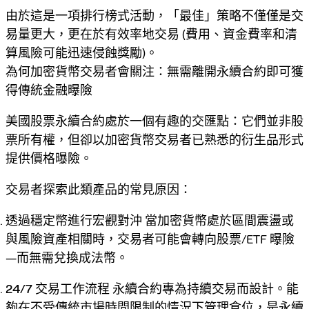
由於這是一項
排行榜式
活動，「最佳」策略不僅僅是交
易量更大，更在於
有效率地
交易 (費用、資金費率和清
算風險可能迅速侵蝕獎勵)。
為何加密貨幣交易者會關注：無需離開永續合約即可獲
得傳統金融曝險
美國股票永續合約處於一個有趣的交匯點：它們並非股
票所有權，但卻以加密貨幣交易者已熟悉的衍生品形式
提供
價格曝險
。
交易者探索此類產品的常見原因：
透過穩定幣進行宏觀對沖
當加密貨幣處於區間震盪或
與風險資產相關時，交易者可能會轉向股票/ETF 曝險
—而無需兌換成法幣。
24/7 交易工作流程
永續合約專為持續交易而設計。能
夠在不受傳統市場時間限制的情況下管理倉位，是永續