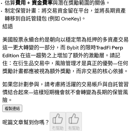
估算
費用 + 資金費率
與潛在獎勵範圍的關係。
制定保管計畫：將交易資金留在平台，並將長期資產
轉移到自託管錢包 (例如 OneKey)。
結語
美國股票永續合約是朝向
以穩定幣為抵押的多資產交易
這一更大轉變的一部分，而 Bybit 的限時
TradFi Perp
Edition
在這一趨勢之上增加了額外的激勵層。請記
住：在衍生品交易中，
風險管理才是真正的優勢
—任何
獎勵計畫都應被視為額外獎勵，而非交易的核心依據。
如果您計劃參與，請考慮將活躍的交易帳戶與自託管習
慣結合起來—這樣短期機會就不會轉變為長期的保管風
險。
複製連結
呢篇文章幫到你嗎？
冇幫助
有幫助