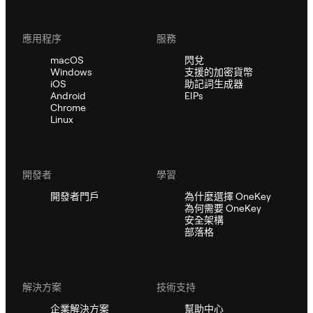
應用程序
服務
macOS
閃兌
Windows
支援的加密貨幣
iOS
助記詞生成器
Android
EIPs
Chrome
Linux
開發者
學習
開發者門戶
為什麼選擇 OneKey
為何需要 OneKey
安全架構
部落格
解決方案
技術支持
企業解決方案
幫助中心