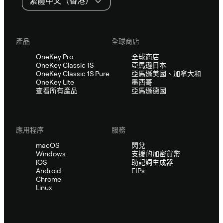
繁體中文（香港）
產品
全球商店
OneKey Pro
全球商店
OneKey Classic 1S
亞馬遜日本
OneKey Classic 1S Pure
亞馬遜美國、加拿大和
OneKey Lite
墨西哥
查看所有產品
亞馬遜德國
應用程序
服務
macOS
閃兌
Windows
支援的加密貨幣
iOS
助記詞生成器
Android
EIPs
Chrome
Linux