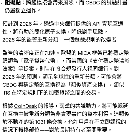
阻礙點
：跨鏈橋接會帶來風險，而 CBDC 的試點計畫
仍屬獨立運作。
預計到 2026 年，透過中央銀行提供的 API 實現互通
性，將有助於簡化原子交換，降低對手風險。
2026 年的監管重新分類：一個遊戲規則的改變者
監管的清晰度正在加速。歐盟的 MiCA 框架已將穩定幣
歸類為「電子貨幣代幣」，而美國的《支付穩定幣清晰
法案》等提案，則旨在將合規發行人視同銀行。對
2026 年的預測，顯示全球性的重新分類，可能會將
CBDC 與穩定幣的互換視為「類似資產交換」，類似
IRS 在特定規則下的加密貨幣之間的交易。
根據
CoinDesk
的報導，兩黨的共識動力，將可能遞延
在互換中被重新分類為非實現事件的資本利得。這類似
於不動產的第 1031 條交換，允許用戶在不立即課稅的
情況下轉換部位——對於長期持有者至關重要。