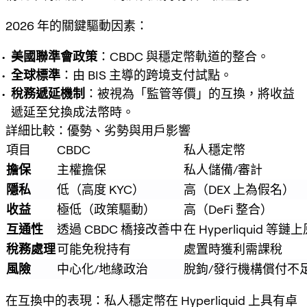
2026 年的關鍵驅動因素：
美國聯準會政策
：CBDC 與穩定幣軌道的整合。
全球標準
：由 BIS 主導的跨境支付試點。
稅務遞延機制
：被視為「監管等價」的互換，將收益
遞延至兌換成法幣時。
詳細比較：優勢、劣勢與用戶影響
項目
CBDC
私人穩定幣
擔保
主權擔保
私人儲備/審計
隱私
低（高度 KYC）
高（DEX 上為假名）
收益
極低（政策驅動）
高（DeFi 整合）
互通性
透過 CBDC 橋接改善中
在 Hyperliquid 等
稅務處理
可能免稅持有
處置時獲利需課稅
風險
中心化/地緣政治
脫鉤/發行機構償付不
在互換中的表現
：私人穩定幣在 Hyperliquid 上具有卓