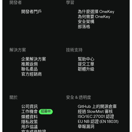
開發者
學習
開發者門戶
為什麼選擇 OneKey
為何需要 OneKey
安全架構
部落格
解決方案
技術支持
企業解決方案
幫助中心
推薦返佣
提交工單
聯名產品
韌體升級
官方經銷商
關於
安全 & 透明度
公司資訊
GitHub 上的開源倉庫
經過 SlowMist 審核
工作機會
招募中
ISO/IEC 27001 認證
媒體資料
EU NB 認證 (EN 18031)
隱私政策
舉報漏洞
用戶協議
官方成員驗證