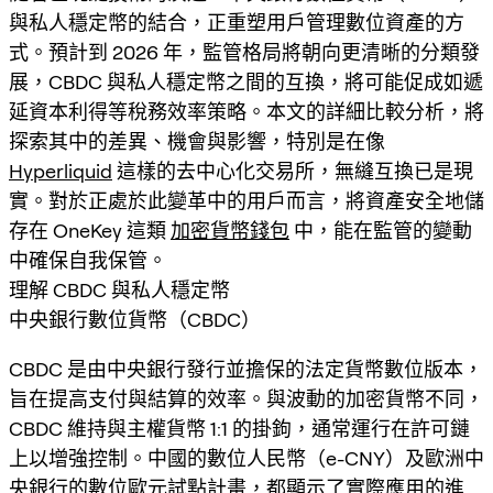
與私人穩定幣的結合，正重塑用戶管理數位資產的方
式。預計到 2026 年，監管格局將朝向更清晰的分類發
展，CBDC 與私人穩定幣之間的互換，將可能促成如遞
延資本利得等稅務效率策略。本文的詳細比較分析，將
探索其中的差異、機會與影響，特別是在像
Hyperliquid
這樣的去中心化交易所，無縫互換已是現
實。對於正處於此變革中的用戶而言，將資產安全地儲
存在 OneKey 這類
加密貨幣錢包
中，能在監管的變動
中確保自我保管。
理解 CBDC 與私人穩定幣
中央銀行數位貨幣（CBDC）
CBDC 是由中央銀行發行並擔保的法定貨幣數位版本，
旨在提高支付與結算的效率。與波動的加密貨幣不同，
CBDC 維持與主權貨幣 1:1 的掛鉤，通常運行在許可鏈
上以增強控制。中國的數位人民幣（e-CNY）及歐洲中
央銀行的數位歐元試點計畫，都顯示了實際應用的進