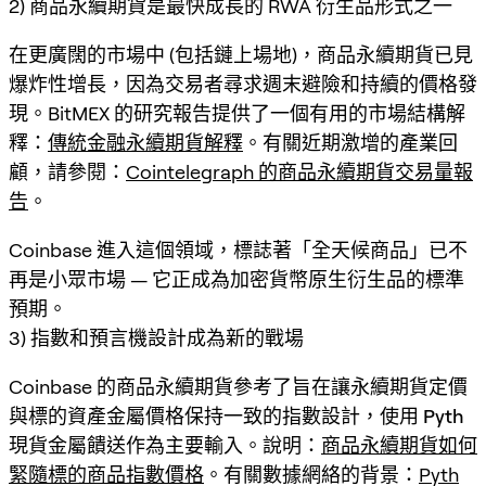
2) 商品永續期貨是最快成長的 RWA 衍生品形式之一
在更廣闊的市場中 (包括鏈上場地)，
商品永續期貨
已見
爆炸性增長，因為交易者尋求週末避險和持續的價格發
現。BitMEX 的研究報告提供了一個有用的市場結構解
釋：
傳統金融永續期貨解釋
。有關近期激增的產業回
顧，請參閱：
Cointelegraph 的商品永續期貨交易量報
告
。
Coinbase 進入這個領域，標誌著「全天候商品」已不
再是小眾市場 — 它正成為加密貨幣原生衍生品的標準
預期。
3) 指數和預言機設計成為新的戰場
Coinbase 的商品永續期貨參考了旨在讓永續期貨定價
與標的資產金屬價格保持一致的指數設計，使用
Pyth
現貨金屬饋送
作為主要輸入。說明：
商品永續期貨如何
緊隨標的商品指數價格
。有關數據網絡的背景：
Pyth