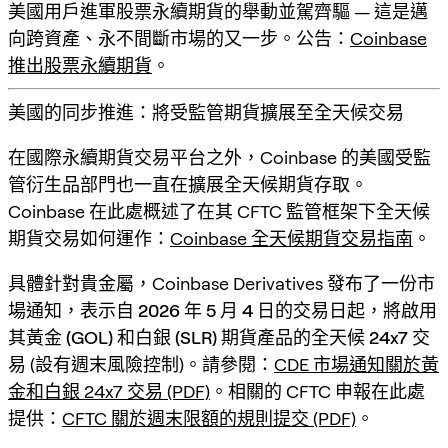
美國用戶進軍
股票永續期貨
的舉動並駕齊驅 — 這是邁
向跨資產、永不間斷市場的又一步。公告：
Coinbase
推出股票永續期貨
。
美國的同步推進：將受監管期貨擴展至全天候交易
在國際永續期貨交易平台之外，Coinbase 的美國受監
管衍生品部門也一直在擴展
全天候期貨存取
。
Coinbase 在此處概述了在其 CFTC 監管框架下全天候
期貨交易如何運作：
Coinbase 全天候期貨交易指南
。
具體針對貴金屬，Coinbase Derivatives 發布了一份市
場通知，表示自
2026 年 5 月 4 日
的交易日起，將啟用
其
黃金 (GOL)
和
白銀 (SLR)
期貨產品的
全天候 24x7 交
易
(設有週末風險控制)。請參閱：
CDE 市場通知關於黃
金和白銀 24x7 交易 (PDF)
。相關的 CFTC 申報在此處
提供：
CFTC 關於週末限額的規則提交 (PDF)
。