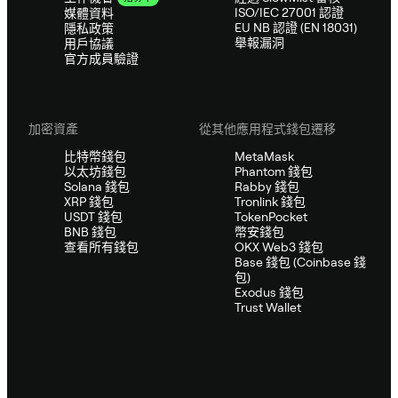
ISO/IEC 27001 認證
媒體資料
EU NB 認證 (EN 18031)
隱私政策
舉報漏洞
用戶協議
官方成員驗證
加密資產
從其他應用程式錢包遷移
比特幣錢包
MetaMask
以太坊錢包
Phantom 錢包
Solana 錢包
Rabby 錢包
XRP 錢包
Tronlink 錢包
USDT 錢包
TokenPocket
BNB 錢包
幣安錢包
查看所有錢包
OKX Web3 錢包
Base 錢包 (Coinbase 錢
包)
Exodus 錢包
Trust Wallet