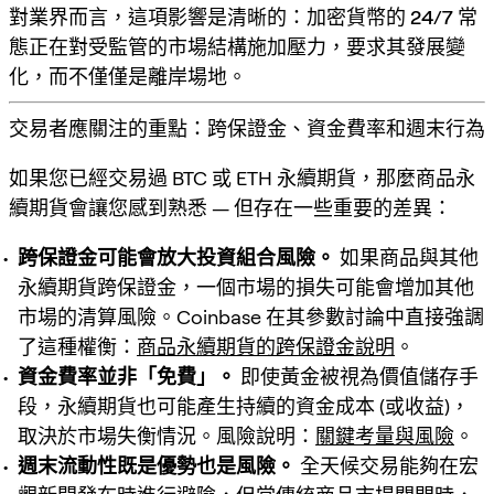
對業界而言，這項影響是清晰的：
加密貨幣的 24/7 常
態正在對受監管的市場結構施加壓力，要求其發展變
化
，而不僅僅是離岸場地。
交易者應關注的重點：跨保證金、資金費率和週末行為
如果您已經交易過 BTC 或 ETH 永續期貨，那麼商品永
續期貨會讓您感到熟悉 — 但存在一些重要的差異：
跨保證金可能會放大投資組合風險。
如果商品與其他
永續期貨跨保證金，一個市場的損失可能會增加其他
市場的清算風險。Coinbase 在其參數討論中直接強調
了這種權衡：
商品永續期貨的跨保證金說明
。
資金費率並非「免費」。
即使黃金被視為價值儲存手
段，永續期貨也可能產生持續的資金成本 (或收益)，
取決於市場失衡情況。風險說明：
關鍵考量與風險
。
週末流動性既是優勢也是風險。
全天候交易能夠在宏