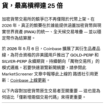
貨，最高槓桿達 25 倍
加密貨幣交易所的競爭已不再僅限於代幣上架。在
2026 年，真正的競賽在於
誰能提供涵蓋加密貨幣與現
實世界資產 (RWA) 的統一、全天候交易堆疊
— 並以穩
定幣作為結算層。
於
2026 年 5 月 6 日
，Coinbase 擴展了其衍生品產品
線，為
符合資格的非美國用戶
推出了
GOLD-PERP
和
SILVER-PERP
永續期貨，持續朝向「萬物交易所」的
模式邁進。若要快速瀏覽新聞摘要，請參閱此
MarketScreener 文章中報導此上線的
路透社引用
更
新：
Coinbase 上線更新
。
以下內容對加密貨幣原生交易者至關重要 — 這也是為
何這比「僅新增兩個交易代碼」來得更重要。