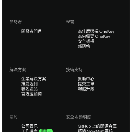
開發者
學習
開發者門戶
為什麼選擇 OneKey
為何需要 OneKey
安全架構
部落格
解決方案
技術支持
企業解決方案
幫助中心
推薦返佣
提交工單
聯名產品
韌體升級
官方經銷商
關於
安全 & 透明度
公司資訊
GitHub 上的開源倉庫
經過 SlowMist 審核
工作機會
招募中