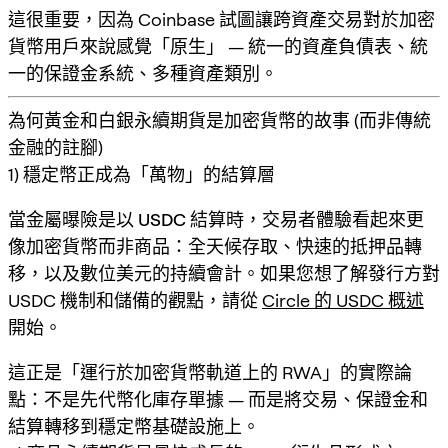
這很重要，因為 Coinbase 試圖讓跨資產交易對於加密
貨幣用戶來說感覺「原生」 — 統一的資產負債表、統
一的保證金系統、多種資產類別。
為何黃金和白銀永續期貨是加密貨幣的故事 (而非傳統
金融的註腳)
1) 穩定幣正成為「萬物」的結算層
當金屬曝險是以
USDC 結算
時，交易者體驗看起來更
像加密貨幣而非商品：全天候存取、快速的抵押品轉
移，以及數位美元的持續會計。如果您想了解發行方對
USDC 機制和儲備的觀點，請從
Circle 的 USDC 概述
開始。
這正是「運行於加密貨幣軌道上的 RWA」的實際論
點：不是先代幣化庫存單據 — 而是將
交易、保證金和
結算
轉移到穩定幣基礎設施上。