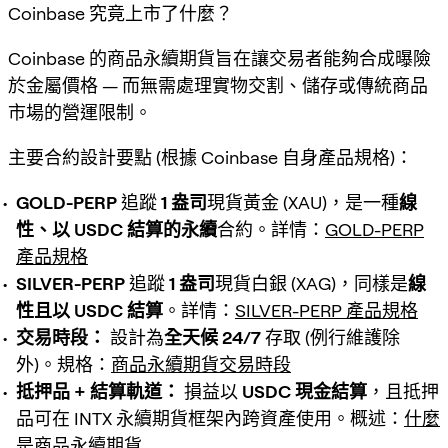
Coinbase 究竟上市了什麼？
Coinbase 的商品永續期貨旨在讓交易者能夠
合成曝險
於金屬價格 — 而無需處理實物交割、儲存或傳統商品
市場的營運限制。
主要合約設計要點 (根據 Coinbase 自身產品規格)：
GOLD-PERP
追蹤
1 盎司
現貨黃金 (XAU)，是一種
線
性、以 USDC 結算的永續
合約。詳情：
GOLD-PERP
產品規格
SILVER-PERP
追蹤
1 盎司
現貨白銀 (XAG)，同樣是
線
性且以 USDC 結算
。詳情：
SILVER-PERP 產品規格
交易時段：
設計為
全天候 24/7
存取 (例行維護除
外)。規格：
商品永續期貨交易時段
抵押品 + 結算軌道：
損益以
USDC 現金結算
，且抵押
品可在 INTX 永續期貨框架內跨資產使用。概述：
什麼
是商品永續期貨