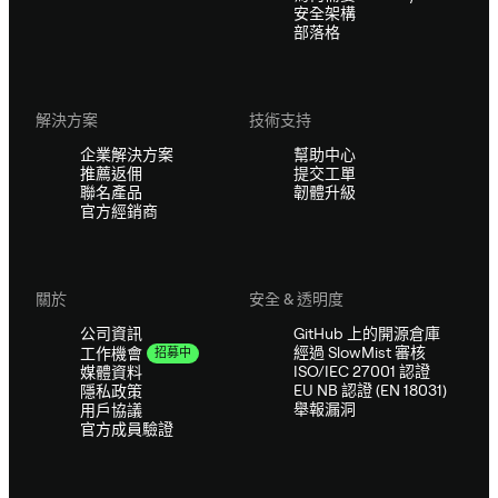
安全架構
部落格
解決方案
技術支持
企業解決方案
幫助中心
推薦返佣
提交工單
聯名產品
韌體升級
官方經銷商
關於
安全 & 透明度
公司資訊
GitHub 上的開源倉庫
經過 SlowMist 審核
工作機會
招募中
ISO/IEC 27001 認證
媒體資料
EU NB 認證 (EN 18031)
隱私政策
舉報漏洞
用戶協議
官方成員驗證