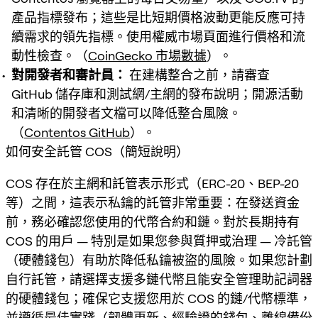
產品指標發布；這些是比短期價格波動更能反應可持
續需求的領先指標。使用權威市場頁面進行價格和流
動性檢查。（
CoinGecko 市場數據
）。
對開發者和審計員：
在建構整合之前，請審查
GitHub 儲存庫和測試網/主網的發布說明；開源活動
和清晰的開發者文檔可以降低整合風險。
（
Contentos GitHub
）。
如何安全託管 COS（簡短說明）
COS 存在於主網和託管表示形式（ERC-20、BEP-20
等）之間，這表示私鑰的託管非常重要：在發送資金
前，務必確認您使用的代幣合約和鏈。對於長期持有
COS 的用戶 — 特別是如果您參與質押或治理 — 冷託管
（硬體錢包）有助於降低私鑰被盜的風險。如果您計劃
自行託管，請選擇支援多鏈代幣且能安全管理助記詞器
的硬體錢包；確保它支援您用於 COS 的鏈/代幣標準，
並遵循最佳實踐（韌體更新、經驗證的錢包、離線備份