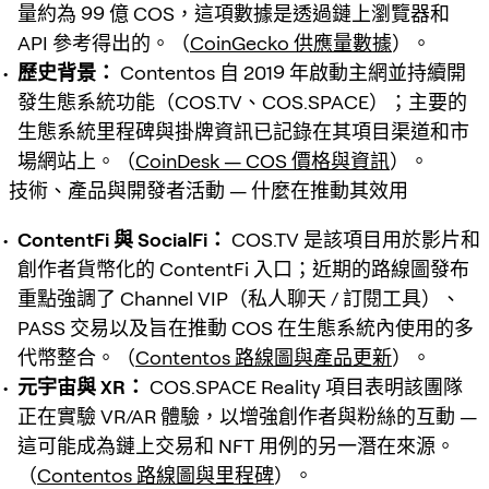
量約為 99 億 COS，這項數據是透過鏈上瀏覽器和
API 參考得出的。（
CoinGecko 供應量數據
）。
歷史背景：
Contentos 自 2019 年啟動主網並持續開
發生態系統功能（COS.TV、COS.SPACE）；主要的
生態系統里程碑與掛牌資訊已記錄在其項目渠道和市
場網站上。（
CoinDesk — COS 價格與資訊
）。
技術、產品與開發者活動 — 什麼在推動其效用
ContentFi 與 SocialFi：
COS.TV 是該項目用於影片和
創作者貨幣化的 ContentFi 入口；近期的路線圖發布
重點強調了 Channel VIP（私人聊天 / 訂閱工具）、
PASS 交易以及旨在推動 COS 在生態系統內使用的多
代幣整合。（
Contentos 路線圖與產品更新
）。
元宇宙與 XR：
COS.SPACE Reality 項目表明該團隊
正在實驗 VR/AR 體驗，以增強創作者與粉絲的互動 —
這可能成為鏈上交易和 NFT 用例的另一潛在來源。
（
Contentos 路線圖與里程碑
）。