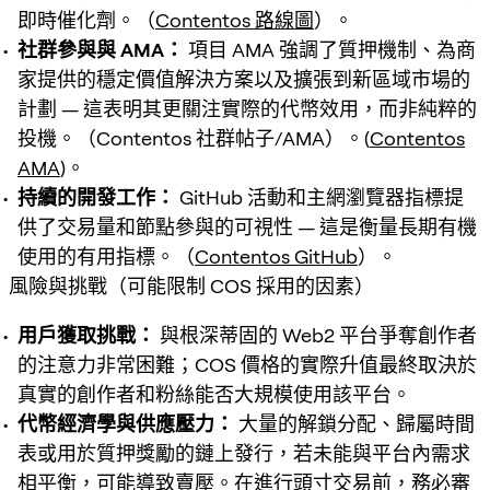
即時催化劑。（
Contentos 路線圖
）。
社群參與與 AMA：
項目 AMA 強調了質押機制、為商
家提供的穩定價值解決方案以及擴張到新區域市場的
計劃 — 這表明其更關注實際的代幣效用，而非純粹的
投機。（Contentos 社群帖子/AMA）。(
Contentos
AMA
)。
持續的開發工作：
GitHub 活動和主網瀏覽器指標提
供了交易量和節點參與的可視性 — 這是衡量長期有機
使用的有用指標。（
Contentos GitHub
）。
風險與挑戰（可能限制 COS 採用的因素）
用戶獲取挑戰：
與根深蒂固的 Web2 平台爭奪創作者
的注意力非常困難；COS 價格的實際升值最終取決於
真實的創作者和粉絲能否大規模使用該平台。
代幣經濟學與供應壓力：
大量的解鎖分配、歸屬時間
表或用於質押獎勵的鏈上發行，若未能與平台內需求
相平衡，可能導致賣壓。在進行頭寸交易前，務必審