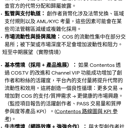
查官方的代幣分配和歸屬披露。
監管與支付軌道：
創作者貨幣化涉及法幣兌換、區域
支付規則以及 AML/KYC 考量，這些因素可能會在某
些司法管轄區減緩或複雜化採用。
市場流動性與掛牌風險：
COS 的流動性集中在部分交
易所；被下架或市場深度不足會增加波動性和阻力。
短至中期展望（實際情境）
基本情境（採用 + 產品進展）：
如果 Contentos 透
過 COS.TV 的改進和 Channel VIP 功能成功增加了創
作者和粉絲的活躍度，平台內的支付量將提升代幣的
流動性和效用。這將創造一個良性循環：更多交易 →
增加對 COS 的支付/質押需求 → 更健康的市場興趣。
（監控項目報告的活躍創作者、PASS 交易量和質押
參與度等產品 KPI）。(
Contentos 路線圖與 KPI 參
考
)。
牛市情境（網路效應 + 強強合作）：
與大型創作者社