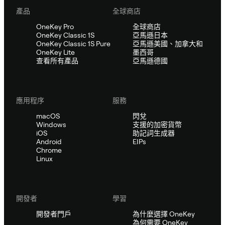
產品
全球商店
OneKey Pro
全球商店
OneKey Classic 1S
亞馬遜日本
OneKey Classic 1S Pure
亞馬遜美國、加拿大和
OneKey Lite
墨西哥
查看所有產品
亞馬遜德國
應用程序
服務
macOS
閃兌
Windows
支援的加密貨幣
iOS
助記詞生成器
Android
EIPs
Chrome
Linux
開發者
學習
開發者門戶
為什麼選擇 OneKey
為何需要 OneKey