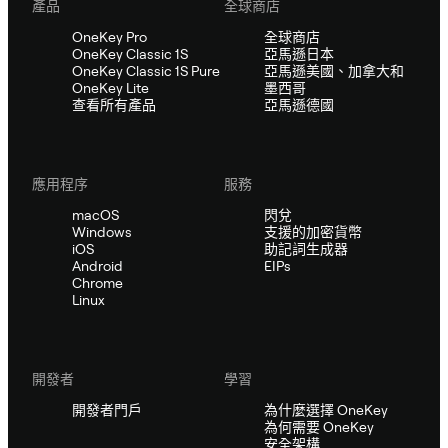
產品
全球商店
OneKey Pro
全球商店
OneKey Classic 1S
亞馬遜日本
OneKey Classic 1S Pure
亞馬遜美國、加拿大和
OneKey Lite
墨西哥
查看所有產品
亞馬遜德國
應用程序
服務
macOS
閃兌
Windows
支援的加密貨幣
iOS
助記詞生成器
Android
EIPs
Chrome
Linux
開發者
學習
開發者門戶
為什麼選擇 OneKey
為何需要 OneKey
安全架構