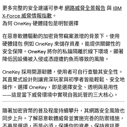
更多完整的安全建議可參考
網路威脅全景報告
與
IBM
X-Force 威脅情報指數
。
為何 OneKey 硬體錢包是明智選擇
在惡意軟體驅動的加密貨幣竊案激增的背景下，使用
硬體錢包
例如 OneKey 來儲存資產，能提供關鍵性的
安全保障。
OneKey
將你的私鑰隔離於線下環境，顯著
降低因設備被入侵或憑證遭釣魚而導致的風險。
OneKey 採用開源韌體，使用者可自行查驗其安全性。
其直覺式設計則讓資深玩家與初學者皆能輕鬆、安全地
操作。選擇 OneKey，即是選擇安全、透明與易用性
——這是當下威脅環境中實現自我託管的三大核心。
隨著加密貨幣的普及程度持續攀升，其網路安全風險也
同步上升。了解惡意軟體威脅並實施完善的防禦措施，
不再是選項，而是必須。保護你的資產、保持資訊更