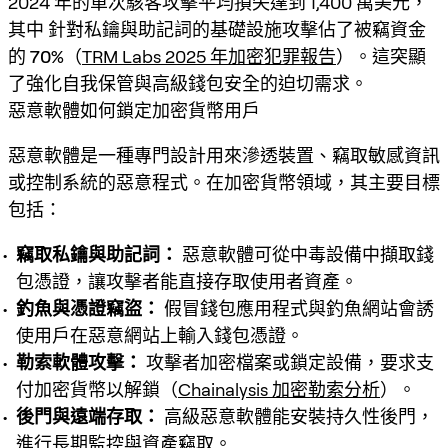
2024 年的單次駭客攻擊平均損失達到 1,400 萬美元，
其中
針對私鑰與助記詞的基礎設施攻擊佔了被竊資金
的 70%
（
TRM Labs 2025 年加密犯罪報告
）。這突顯
了強化自我保管與高級錢包安全的迫切需求。
惡意軟體如何鎖定加密貨幣用戶
惡意軟體是一種專門設計用來滲透裝置、竊取敏感資訊
或控制系統的惡意程式。在加密貨幣領域，其主要目標
包括：
竊取私鑰與助記詞：
惡意軟體可從中毒設備中擷取錢
包憑證，讓攻擊者能直接存取使用者資產。
釣魚與憑證竊盜：
假冒錢包應用程式與釣魚網站會誘
使用戶在惡意網站上輸入錢包憑證。
勒索軟體攻擊：
攻擊者加密檔案或鎖定設備，要求支
付加密貨幣以解鎖（
Chainalysis 加密勒索分析
）。
後門與遠端存取：
高級惡意軟體能安裝持久性後門，
進行長期監控與資產竊取。