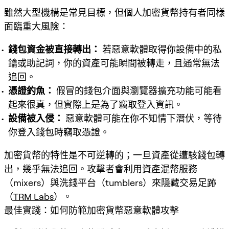
雖然大型機構是常見目標，但個人加密貨幣持有者同樣
面臨重大風險：
錢包資金被直接轉出：
若惡意軟體取得你設備中的私
鑰或助記詞，你的資產可能瞬間被轉走，且通常無法
追回。
憑證釣魚：
假冒的錢包介面與瀏覽器擴充功能可能看
起來很真，但實際上是為了竊取登入資訊。
設備被入侵：
惡意軟體可能在你不知情下潛伏，等待
你登入錢包時竊取憑證。
加密貨幣的特性是
不可逆轉
的；一旦資產從遭駭錢包轉
出，幾乎無法追回。攻擊者會利用資產混幣服務
（mixers）與洗錢平台（tumblers）來隱藏交易足跡
（
TRM Labs
）。
最佳實踐：如何防範加密貨幣惡意軟體攻擊