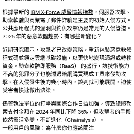
根據最新的
IBM X-Force 威脅情報指數
，伺服器攻擊、
勒索軟體與商業電子郵件詐騙是主要的初始入侵方式。
公共應用程式的漏洞與釣魚攻擊仍是常見的入侵管道。
2025 年的惡意軟體趨勢：有哪些新變化？
近期研究顯示，攻擊者已改變策略，重新包裝惡意軟體
程式碼並鎖定雲端基礎設施，以更快地變現憑證或轉移
資金。
勒索軟體即服務（RaaS）
的盛行，讓技術能力
不高的犯罪分子也能透過暗網購買現成工具來發動攻
擊。在入侵發生後的幾小時內，談判就可能展開，迫使
受害者快速做出決策。
儘管執法單位的打擊與國際合作日益加強，導致總體勒
索支付金額在 2024 年同比下降 35%，但攻擊者的手段
依然靈活多變，不斷進化（
Chainalysis
）。
一般用戶的風險：為什麼你也應該關注