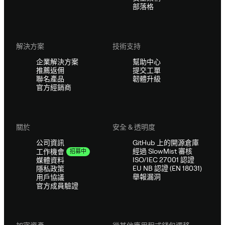
部落格
解決方案
技術支持
企業解決方案
幫助中心
推薦返佣
提交工單
聯名產品
韌體升級
官方經銷商
關於
安全 & 透明度
公司資訊
GitHub 上的開源倉庫
經過 SlowMist 審核
工作機會
招募中
ISO/IEC 27001 認證
媒體資料
EU NB 認證 (EN 18031)
隱私政策
舉報漏洞
用戶協議
官方成員驗證