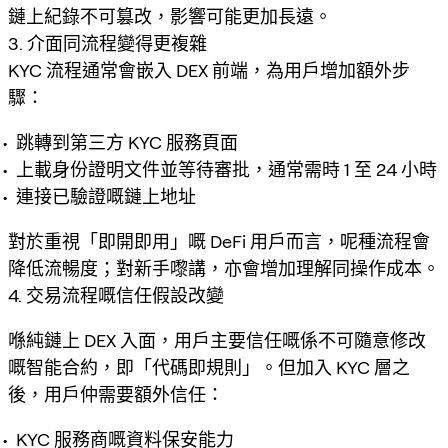
鏈上紀錄不可篡改，影響可能更加長遠。
3. 介面同流程變得更複雜
KYC 流程通常會嵌入 DEX 前端，為用戶增加額外步
驟：
跳轉到第三方 KYC 服務頁面
上載身份證明文件並等待審批，通常需時 1 至 24 小時
連接已驗證嘅鏈上地址
對於重視「即開即用」嘅 DeFi 用戶而言，呢種流程會
降低流暢度；對新手嚟講，亦會增加理解同操作成本。
4. 交易流程嘅信任假設改變
喺純鏈上 DEX 入面，用戶主要信任嘅係不可隨意修改
嘅智能合約，即「代碼即規則」。但加入 KYC 層之
後，用戶仲需要額外信任：
KYC 服務商嘅資料保安能力