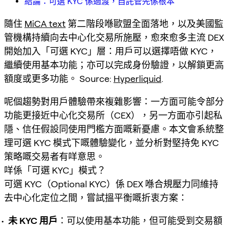
結論：可選 KYC 係過渡，自託管先係根本
隨住
MiCA text
第二階段喺歐盟全面落地，以及美國監
管機構持續向去中心化交易所施壓，愈來愈多主流 DEX
開始加入「可選 KYC」層：用戶可以選擇唔做 KYC，
繼續使用基本功能；亦可以完成身份驗證，以解鎖更高
額度或更多功能。 Source:
Hyperliquid
.
呢個趨勢對用戶體驗帶來複雜影響：一方面可能令部分
功能更接近中心化交易所（CEX），另一方面亦引起私
隱、信任假設同使用門檻方面嘅新憂慮。本文會系統整
理可選 KYC 模式下嘅體驗變化，並分析對堅持免 KYC
策略嘅交易者有咩意思。
咩係「可選 KYC」模式？
可選 KYC（Optional KYC）係 DEX 喺合規壓力同維持
去中心化定位之間，嘗試搵平衡嘅折衷方案：
未 KYC 用戶
：可以使用基本功能，但可能受到交易額