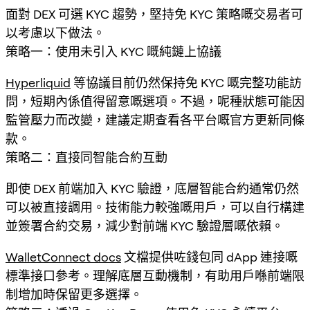
面對 DEX 可選 KYC 趨勢，堅持免 KYC 策略嘅交易者可
以考慮以下做法。
策略一：使用未引入 KYC 嘅純鏈上協議
Hyperliquid
等協議目前仍然保持免 KYC 嘅完整功能訪
問，短期內係值得留意嘅選項。不過，呢種狀態可能因
監管壓力而改變，建議定期查看各平台嘅官方更新同條
款。
策略二：直接同智能合約互動
即使 DEX 前端加入 KYC 驗證，底層智能合約通常仍然
可以被直接調用。技術能力較強嘅用戶，可以自行構建
並簽署合約交易，減少對前端 KYC 驗證層嘅依賴。
WalletConnect docs
文檔提供咗錢包同 dApp 連接嘅
標準接口參考。理解底層互動機制，有助用戶喺前端限
制增加時保留更多選擇。