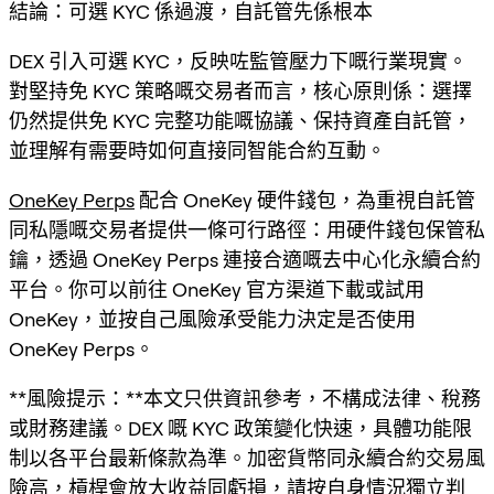
結論：可選 KYC 係過渡，自託管先係根本
DEX 引入可選 KYC，反映咗監管壓力下嘅行業現實。
對堅持免 KYC 策略嘅交易者而言，核心原則係：選擇
仍然提供免 KYC 完整功能嘅協議、保持資產自託管，
並理解有需要時如何直接同智能合約互動。
OneKey Perps
配合 OneKey 硬件錢包，為重視自託管
同私隱嘅交易者提供一條可行路徑：用硬件錢包保管私
鑰，透過 OneKey Perps 連接合適嘅去中心化永續合約
平台。你可以前往 OneKey 官方渠道下載或試用
OneKey，並按自己風險承受能力決定是否使用
OneKey Perps。
**風險提示：**本文只供資訊參考，不構成法律、稅務
或財務建議。DEX 嘅 KYC 政策變化快速，具體功能限
制以各平台最新條款為準。加密貨幣同永續合約交易風
險高，槓桿會放大收益同虧損，請按自身情況獨立判