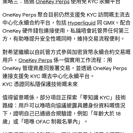
策略三：透過
OneKey Perps
使用免 KYC 永續平台
OneKey Perps 聚合目前仍然支援免 KYC 訪問嘅主流去
中心化永續合約平台，包括
Hyperliquid
同 GMX。配合
OneKey 硬件錢包連接使用，私鑰唔會託管畀任何第三
方，有助喺提升安全性嘅同時，維持交易流程便利。
對希望繼續以自託管方式參與加密貨幣永續合約交易嘅
用戶，
OneKey Perps
係一個實用工作流程：用
OneKey 管理資產同簽署交易，並透過 OneKey Perps
連接支援免 KYC 嘅去中心化永續平台。
KYC 憑證同私隱保護技術嘅未來
值得留意嘅係，部分項目正探索「零知識 KYC」技術
路線：用戶可以喺唔向協議披露具體身份資料嘅情況
下，證明自己已通過合規驗證，例如「年齡大於 18
歲」或「唔喺 OFAC 制裁名單內」。