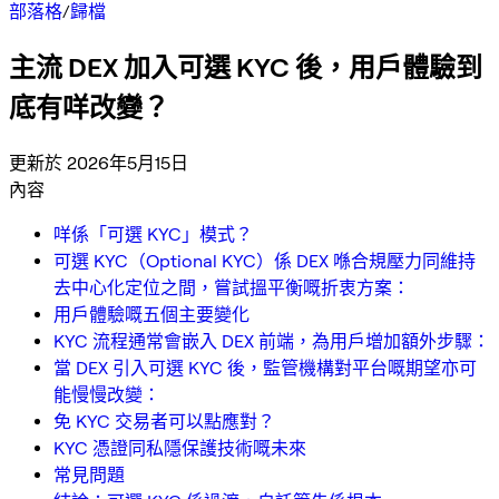
部落格
/
歸檔
主流 DEX 加入可選 KYC 後，用戶體驗到
底有咩改變？
更新於 2026年5月15日
內容
咩係「可選 KYC」模式？
可選 KYC（Optional KYC）係 DEX 喺合規壓力同維持
去中心化定位之間，嘗試搵平衡嘅折衷方案：
用戶體驗嘅五個主要變化
KYC 流程通常會嵌入 DEX 前端，為用戶增加額外步驟：
當 DEX 引入可選 KYC 後，監管機構對平台嘅期望亦可
能慢慢改變：
免 KYC 交易者可以點應對？
KYC 憑證同私隱保護技術嘅未來
常見問題