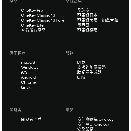
產品
全球商店
OneKey Pro
全球商店
OneKey Classic 1S
亞馬遜日本
OneKey Classic 1S Pure
亞馬遜美國、加拿大和
OneKey Lite
墨西哥
查看所有產品
亞馬遜德國
應用程序
服務
macOS
閃兌
Windows
支援的加密貨幣
iOS
助記詞生成器
Android
EIPs
Chrome
Linux
開發者
學習
開發者門戶
為什麼選擇 OneKey
為何需要 OneKey
安全架構