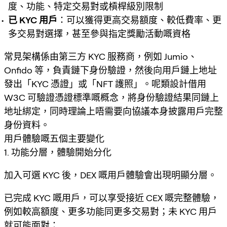
度、功能、特定交易對或槓桿級別限制
已 KYC 用戶
：可以獲得更高交易額度、較低費率、更
多交易對選擇，甚至參與指定獎勵活動嘅資格
常見架構係由第三方 KYC 服務商，例如 Jumio、
Onfido 等，負責鏈下身份驗證，然後向用戶鏈上地址
發出「KYC 憑證」或「NFT 護照」。呢類設計借用
W3C 可驗證憑證標準嘅概念，將身份驗證結果同鏈上
地址綁定，同時理論上唔需要向協議本身披露用戶完整
身份資料。
用戶體驗嘅五個主要變化
1. 功能分層，體驗開始分化
加入可選 KYC 後，DEX 嘅用戶體驗會出現明顯分層。
已完成 KYC 嘅用戶，可以享受接近 CEX 嘅完整體驗，
例如較高額度、更多功能同更多交易對；未 KYC 用戶
就可能面對：