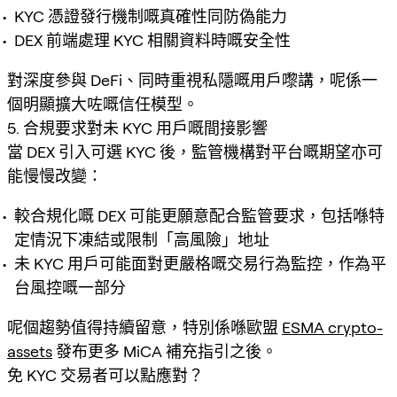
KYC 憑證發行機制嘅真確性同防偽能力
DEX 前端處理 KYC 相關資料時嘅安全性
對深度參與 DeFi、同時重視私隱嘅用戶嚟講，呢係一
個明顯擴大咗嘅信任模型。
5. 合規要求對未 KYC 用戶嘅間接影響
當 DEX 引入可選 KYC 後，監管機構對平台嘅期望亦可
能慢慢改變：
較合規化嘅 DEX 可能更願意配合監管要求，包括喺特
定情況下凍結或限制「高風險」地址
未 KYC 用戶可能面對更嚴格嘅交易行為監控，作為平
台風控嘅一部分
呢個趨勢值得持續留意，特別係喺歐盟
ESMA crypto-
assets
發布更多 MiCA 補充指引之後。
免 KYC 交易者可以點應對？