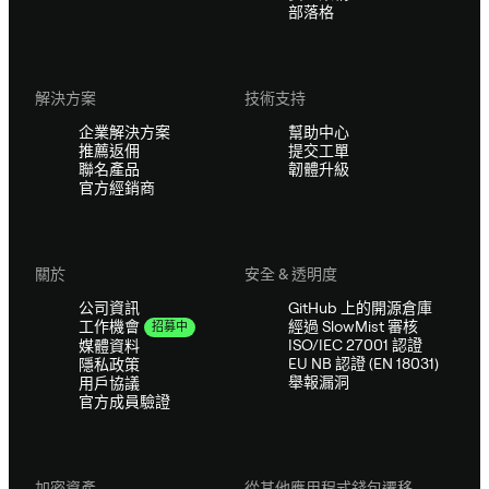
部落格
解決方案
技術支持
企業解決方案
幫助中心
推薦返佣
提交工單
聯名產品
韌體升級
官方經銷商
關於
安全 & 透明度
公司資訊
GitHub 上的開源倉庫
經過 SlowMist 審核
工作機會
招募中
ISO/IEC 27001 認證
媒體資料
EU NB 認證 (EN 18031)
隱私政策
舉報漏洞
用戶協議
官方成員驗證
加密資產
從其他應用程式錢包遷移