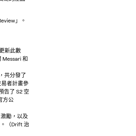
 Review」。
即時更新此數
sari 和
投，共分發了
、交易者計畫參
預告了 S2 空
的官方公
用激勵，以及
Drift 治