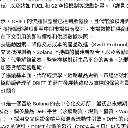
ults）以及諸如 FUEL 和 S2 空投機制等激勵計畫。（詳見 D
示， DRIFT 的流通供應量已達到數億枚，且代幣解鎖時
案例將持續影響短期至中期市場供應壓力。市場數據提供商
們在下文引用的即時價格和供應數據快照。
長驅動因素：降低交易成本的產品改進（Swift Protoco
交叉抵押創新、Solana 上持續的構建者整合，以及激勵
風險：代幣解鎖節奏、監管機構對衍生品平台的審查、流
的加密貨幣宏觀週期。
合了協議基本面、代幣經濟學、近期產品更新、市場信號
協助讀者理解 DRIFT 的潛在發展軌跡以及實際的保管考
ocol 簡介
rotocol 是一個基於 Solana 的去中心化交易所，最初為永
為一個多產品 DeFi 平台（永續期貨、現貨、借貸、Vaul
n」），採用交叉保證金帳戶和混合流動性引擎。Drift 的
→V2 的演進、DRIFT 代幣的發行（2024 年 5 月）以