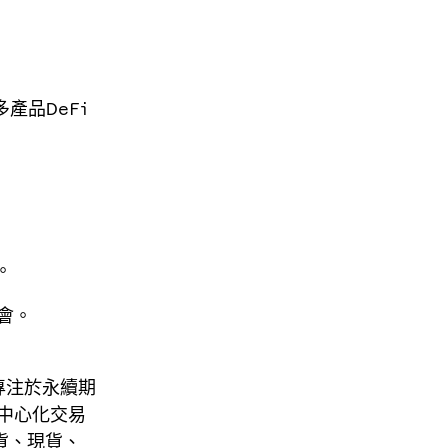
多產品DeFi
。
會。
是一個專注於永續期
去中心化交易
貨、現貨、