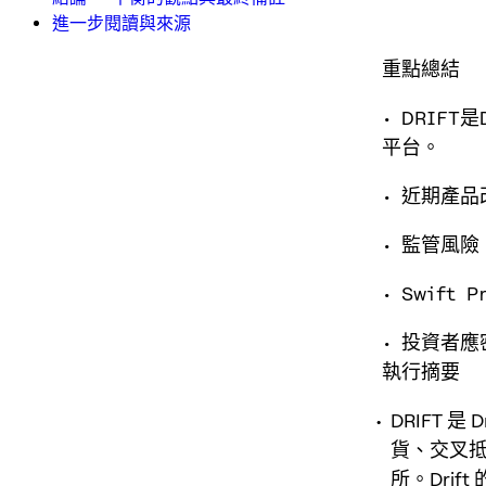
進一步閱讀與來源
重點總結
• DRIF
平台。
• 近期產
• 監管風
• Swif
• 投資者
執行摘要
DRIFT 是
貨、交叉抵
所。Dri