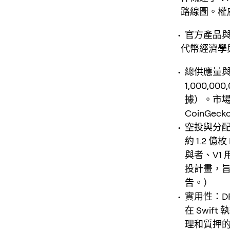
路線圖。權威
官方產品與路線圖
代幣經濟學與
總供應量與
1,000,
據）。市場
CoinGe
空投與分配
約 1.2 
與者、V1 
投計畫，旨在
告。）
實用性：D
在 Swi
理和質押