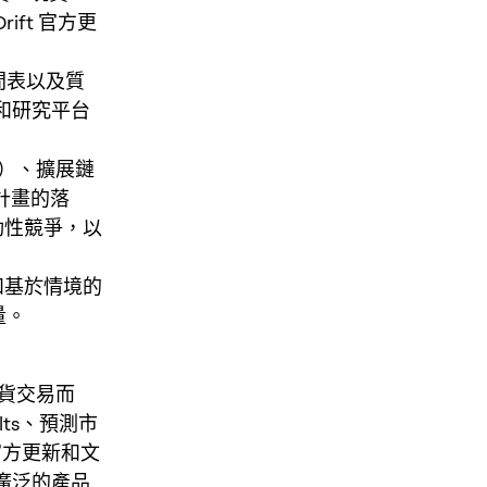
rift 官方更
間表以及質
和研究平台
l）、擴展鏈
計畫的落
動性競爭，以
和基於情境的
量。
續期貨交易而
ts、預測市
官方更新和文
及更廣泛的產品