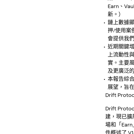
Earn、Va
新。）
鏈上數據顯
押/使用
會提供我
近期關鍵增
上流動性與
實。主要
及更廣泛
本報告綜
展望，旨在
Drift Prot
Drift P
建，現已擴展
場和「Ear
件概述了 V1