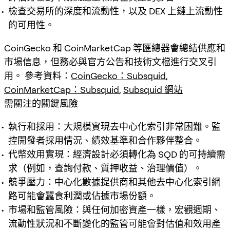
檢查交易所的深度和流動性，以及 DEX 上鏈上流動性
的可用性。
CoinGecko 和 CoinMarketCap 等匯總器會總結供應和
市場信息，但務必與官方公告和技術文檔進行交叉引
用。 參考資料：
CoinGecko：Subsquid
,
CoinMarketCap：Subsquid
,
Subsquid 網站
需關注的關鍵風險
執行和採用：大規模實現去中心化索引非常困難。監
控開發者採用情況、績效基準和合作夥伴整合。
代幣效用實現：經濟設計必須轉化為 SQD 的可持續需
求（例如，查詢付款、質押收益、治理價值）。
競爭壓力：中心化數據提供商和其他去中心化索引網
路可能會蠶食利潤或佔據市場份額。
市場和監管風險：與任何加密資產一樣，宏觀週期、
流動性狀況和不斷變化的監管可能會對估值和效用產