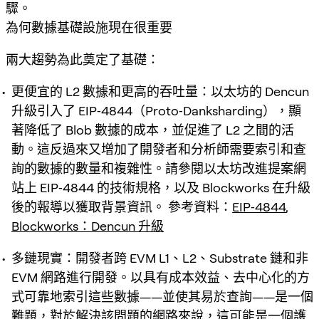
驟。
為何數據基礎設施現在很重要
兩大趨勢為此奠定了基礎：
更便宜的 L2 數據和更高的吞吐量：以太坊的 Dencun
升級引入了 EIP‑4844（Proto‑Danksharding），顯
著降低了 Blob 數據的成本，並促進了 L2 之間的活
動。這反過來又增加了開發者和分析師需要索引和查
詢的數據的數量和複雜性。請參閱以太坊改進提案網
站上 EIP‑4844 的技術規格，以及 Blockworks 在升級
後的報導以獲取背景資訊。 參考資料：
EIP‑4844
,
Blockworks：Dencun 升級
多鏈現實：開發者跨 EVM L1、L2、Substrate 鏈和非
EVM 網路進行開發。以具有成本效益、去中心化的方
式可靠地索引這些數據——並使其易於查詢——是一個
難題，對於解決該問題的網路來說，這可能是一個護