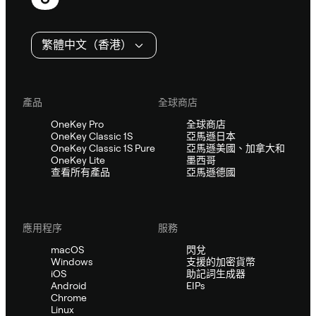
尾
繁體中文（香港）
產品
全球商店
OneKey Pro
全球商店
OneKey Classic 1S
亞馬遜日本
OneKey Classic 1S Pure
亞馬遜美國、加拿大和
OneKey Lite
墨西哥
查看所有產品
亞馬遜德國
應用程序
服務
macOS
閃兌
Windows
支援的加密貨幣
iOS
助記詞生成器
Android
EIPs
Chrome
Linux