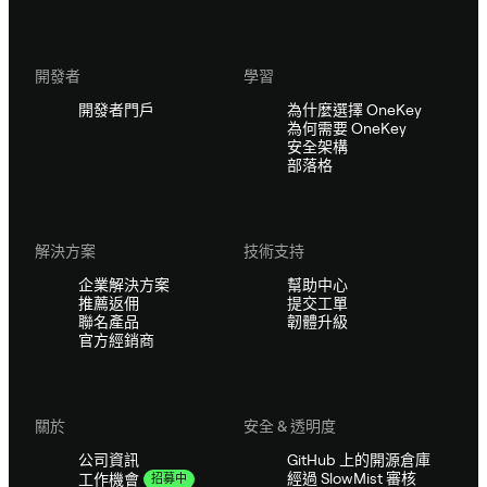
開發者
學習
開發者門戶
為什麼選擇 OneKey
為何需要 OneKey
安全架構
部落格
解決方案
技術支持
企業解決方案
幫助中心
推薦返佣
提交工單
聯名產品
韌體升級
官方經銷商
關於
安全 & 透明度
公司資訊
GitHub 上的開源倉庫
經過 SlowMist 審核
工作機會
招募中