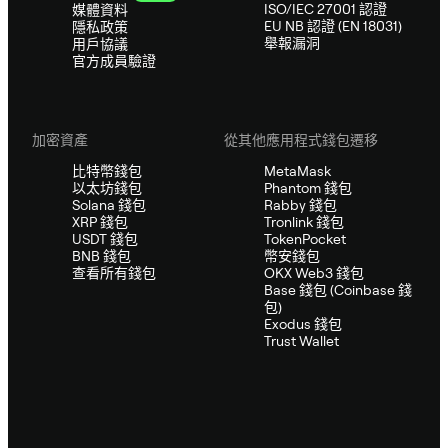
ISO/IEC 27001 認證
媒體資料
EU NB 認證 (EN 18031)
隱私政策
舉報漏洞
用戶協議
官方成員驗證
加密資產
從其他應用程式錢包遷移
比特幣錢包
MetaMask
以太坊錢包
Phantom 錢包
Solana 錢包
Rabby 錢包
XRP 錢包
Tronlink 錢包
USDT 錢包
TokenPocket
BNB 錢包
幣安錢包
查看所有錢包
OKX Web3 錢包
Base 錢包 (Coinbase 錢
包)
Exodus 錢包
Trust Wallet