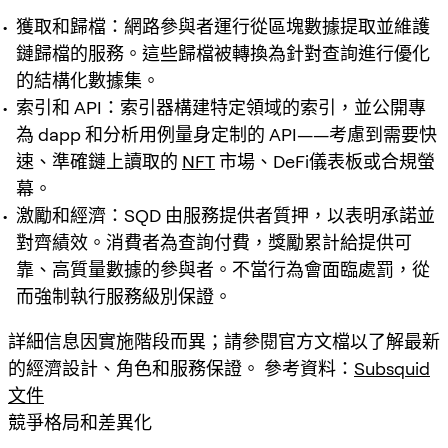
獲取和歸檔：網路參與者運行從區塊數據提取並維護
鏈歸檔的服務。這些歸檔被轉換為針對查詢進行優化
的結構化數據集。
索引和 API：索引器構建特定領域的索引，並公開專
為 dapp 和分析用例量身定制的 API——考慮到需要快
速、準確鏈上讀取的
NFT
市場、DeFi儀表板或合規螢
幕。
激勵和經濟：SQD 由服務提供者質押，以表明承諾並
對齊績效。消費者為查詢付費，獎勵累計給提供可
靠、高質量數據的參與者。不當行為會面臨處罰，從
而強制執行服務級別保證。
詳細信息因實施階段而異；請參閱官方文檔以了解最新
的經濟設計、角色和服務保證。 參考資料：
Subsquid
文件
競爭格局和差異化