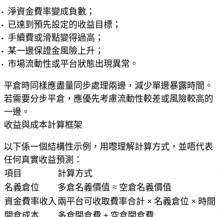
淨資金費率變成負數；
已達到預先設定的收益目標；
手續費或滑點變得過高；
某一邊保證金風險上升；
市場流動性或平台狀態出現異常。
平倉時同樣應盡量同步處理兩邊，減少單邊暴露時間。
若需要分步平倉，應優先考慮流動性較差或風險較高的
一邊。
收益與成本計算框架
以下係一個結構性示例，用嚟理解計算方式，並唔代表
任何真實收益預測：
項目
計算方式
名義倉位
多倉名義價值 ≈ 空倉名義價值
資金費率收入
兩平台可收取費率合計 × 名義倉位 × 時間
開倉成本
多倉開倉費 + 空倉開倉費