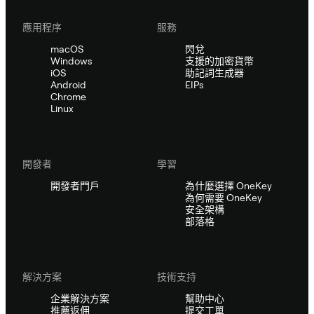
應用程序
服務
macOS
閃兌
Windows
支援的加密貨幣
iOS
助記詞生成器
Android
EIPs
Chrome
Linux
開發者
學習
開發者門戶
為什麼選擇 OneKey
為何需要 OneKey
安全架構
部落格
解決方案
技術支持
企業解決方案
幫助中心
推薦返佣
提交工單