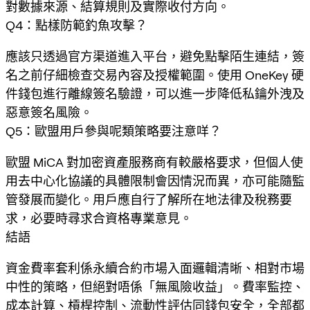
對數據來源、結算規則及實際收付方向。
Q4：點樣防範釣魚攻擊？
應該只透過官方渠道進入平台，避免點擊陌生連結，簽
名之前仔細檢查交易內容及授權範圍。使用 OneKey 硬
件錢包進行離線簽名驗證，可以進一步降低私鑰外洩及
惡意簽名風險。
Q5：歐盟用戶參與呢類策略要注意咩？
歐盟 MiCA 對加密資產服務商有較嚴格要求，但個人使
用去中心化協議的具體限制會因情況而異，亦可能隨監
管發展而變化。用戶應自行了解所在地法律及稅務要
求，必要時尋求合資格專業意見。
結語
資金費率套利係永續合約市場入面邏輯清晰、相對市場
中性的策略，但絕對唔係「無風險收益」。費率監控、
成本計算、槓桿控制、流動性評估同錢包安全，全部都