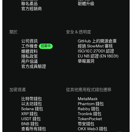
聯名產品
韌體升級
官方經銷商
關於
安全 & 透明度
公司資訊
GitHub 上的開源倉庫
經過 SlowMist 審核
工作機會
招募中
ISO/IEC 27001 認證
媒體資料
EU NB 認證 (EN 18031)
隱私政策
舉報漏洞
用戶協議
官方成員驗證
加密資產
從其他應用程式錢包遷移
比特幣錢包
MetaMask
以太坊錢包
Phantom 錢包
Solana 錢包
Rabby 錢包
XRP 錢包
Tronlink 錢包
USDT 錢包
TokenPocket
BNB 錢包
幣安錢包
查看所有錢包
OKX Web3 錢包