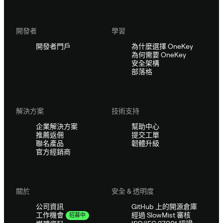
開發者
學習
開發者門戶
為什麼選擇 OneKey
為何需要 OneKey
安全架構
部落格
解決方案
技術支持
企業解決方案
幫助中心
推薦返佣
提交工單
聯名產品
韌體升級
官方經銷商
關於
安全 & 透明度
公司資訊
GitHub 上的開源倉庫
經過 SlowMist 審核
工作機會
招募中