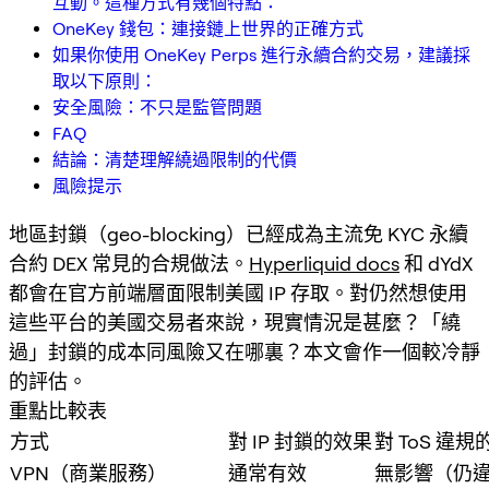
互動。這種方式有幾個特點：
OneKey 錢包：連接鏈上世界的正確方式
如果你使用 OneKey Perps 進行永續合約交易，建議採
取以下原則：
安全風險：不只是監管問題
FAQ
結論：清楚理解繞過限制的代價
風險提示
地區封鎖（geo-blocking）已經成為主流免 KYC 永續
合約 DEX 常見的合規做法。
Hyperliquid docs
和 dYdX
都會在官方前端層面限制美國 IP 存取。對仍然想使用
這些平台的美國交易者來說，現實情況是甚麼？「繞
過」封鎖的成本同風險又在哪裏？本文會作一個較冷靜
的評估。
重點比較表
方式
對 IP 封鎖的效果
對 ToS 違
VPN（商業服務）
通常有效
無影響（仍違反