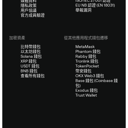
ISO/IEC 27001 認證
媒體資料
EU NB 認證 (EN 18031)
隱私政策
舉報漏洞
用戶協議
官方成員驗證
加密資產
從其他應用程式錢包遷移
比特幣錢包
MetaMask
以太坊錢包
Phantom 錢包
Solana 錢包
Rabby 錢包
XRP 錢包
Tronlink 錢包
USDT 錢包
TokenPocket
BNB 錢包
幣安錢包
查看所有錢包
OKX Web3 錢包
Base 錢包 (Coinbase 錢
包)
Exodus 錢包
Trust Wallet