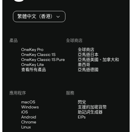
繁體中文（香港）
產品
全球商店
OneKey Pro
全球商店
OneKey Classic 1S
亞馬遜日本
OneKey Classic 1S Pure
亞馬遜美國、加拿大和
OneKey Lite
墨西哥
查看所有產品
亞馬遜德國
應用程序
服務
macOS
閃兌
Windows
支援的加密貨幣
iOS
助記詞生成器
Android
EIPs
Chrome
Linux