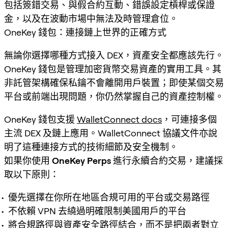
包括簽錯交易、與假合約互動、錯誤設定槓桿或保證
金，以及在波動市場中無法及時管理倉位。
OneKey 錢包：連接鏈上世界的正確方式
無論你選擇哪種方式接入 DEX，資產安全都應該先行。
OneKey 錢包是管理加密貨幣交易資產的實用工具。其
非託管架構確保私鑰不會離開用戶裝置；即使某個交易
平台或前端出現問題，你仍然掌握自己的資產控制權。
OneKey 錢包支援
WalletConnect docs
，可連接多個
主流 DEX 及鏈上應用。WalletConnect 協議文件亦說
明了這種連接方式的技術細節及安全機制。
如果你使用
OneKey Perps
進行永續合約交易，建議採
取以下原則：
優先選擇在你所在地區合規可用的平台或交易路徑
不依賴 VPN 去繞過明確限制美國用戶的平台
將合規路徑與資產安全路徑結合，而不是把兩者對立