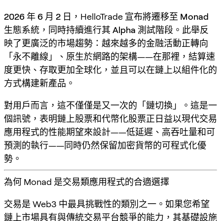
2026 年 6 月 2 日
，HelloTrade 宣布將遷移至
Monad
生態系統
，同時持續進行其
Alpha 測試
階段。此舉反
映了更廣泛的市場趨勢：越來越多的金融活動正轉向
「永不離線」、原生於網路的架構——在那裡，結算速
度更快、存取更加全球化，並且可以在鏈上以組件化的
方式構建新產品。
對用戶而言，這不僅僅是又一次的「鏈切換」。這是一
個訊號，表明
鏈上股票
和
代幣化股票
正日益以現代交易
應用程式的性能期望來設計——低延遲、高吞吐量和可
預測的執行——同時仍然保留加密貨幣的可程式化優
勢。
為何 Monad 是交易類應用程式的合適選擇
交易是 Web3 中最具挑戰性的類別之一。如果您希望
鏈上市場具有與傳統交易平台競爭的能力，其基礎設施