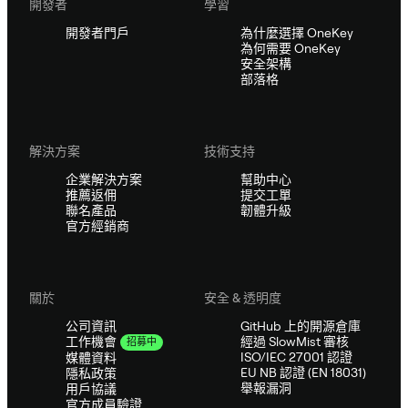
開發者
學習
開發者門戶
為什麼選擇 OneKey
為何需要 OneKey
安全架構
部落格
解決方案
技術支持
企業解決方案
幫助中心
推薦返佣
提交工單
聯名產品
韌體升級
官方經銷商
關於
安全 & 透明度
公司資訊
GitHub 上的開源倉庫
經過 SlowMist 審核
工作機會
招募中
ISO/IEC 27001 認證
媒體資料
EU NB 認證 (EN 18031)
隱私政策
舉報漏洞
用戶協議
官方成員驗證