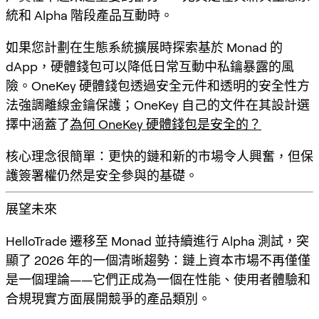
統和 Alpha 階段產品互動時。
如果您計劃在生態系統擴展時探索基於 Monad 的
dApp，硬體錢包可以降低日常互動中私鑰暴露的風
險。OneKey 硬體錢包透過安全元件和透明的安全性方
法強調離線金鑰保護；OneKey 自己的文件在其設計選
擇中涵蓋了
為何 OneKey 硬體錢包是安全的？
核心理念很簡單：更快的鏈和新的市場令人興奮，但保
護簽署權仍然是安全參與的基礎。
展望未來
HelloTrade 遷移至 Monad 並持續進行 Alpha 測試，突
顯了 2026 年的一個清晰趨勢：
鏈上資本市場
不再僅僅
是一個理論——它們正成為一個在性能、使用者體驗和
合規現實方面展開競爭的產品類別。