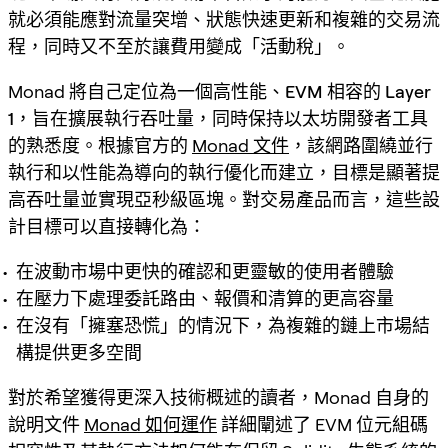
就必須能應對流量突增、狀態快速更新和複雜的交易流
程，同時又不至於讓費用變成「活動稅」。
Monad 將自己定位為一個
高性能、EVM 相容的 Layer
1
，旨在擴展執行吞吐量，同時保持以太坊開發者工具
的熟悉度。根據官方的
Monad 文件
，該網路圍繞並行
執行和以性能為導向的執行優化而建立，目標是顯著提
高吞吐量並實現亞秒級區塊。對交易產品而言，這些設
計目標可以直接轉化為：
在波動市場中更快的確認和更靈敏的使用者體驗
在壓力下處理委託路由、報價和清算的更高容量
在沒有「擁塞恐慌」的情況下，為複雜的鏈上市場結
構提供更多空間
對於希望獲得更深入技術概述的讀者，Monad 自身的
說明文件
Monad 如何運作
詳細闡述了 EVM 位元組碼