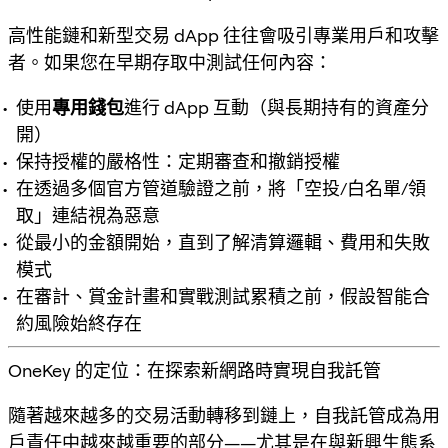
高性能鏈和新型交易 dApp 往往會吸引專業用戶和攻擊
者。如果您在早期存取中測試任何內容：
使用
專用錢包
進行 dApp 互動（與長期持有的資產分
開）
保持授權的嚴格性：定期審查和撤銷授權
在透過多個官方管道驗證之前，將「空投/白名單/領
取」連結視為惡意
從最小的金額開始，直到了解清算邏輯、費用和失敗
模式
在審計、賞金計畫和實戰測試累積之前，假設智能合
約風險始終存在
OneKey 的定位：在探索新網路時實現自我託管
隨著越來越多的交易活動轉移到鏈上，
自我託管
成為用
戶責任中越來越重要的部分——尤其是在與新興生態系