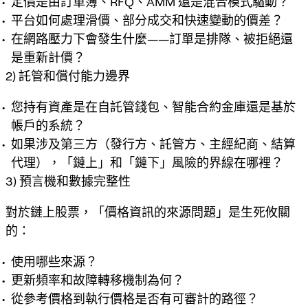
定價是由訂單簿、RFQ、AMM 還是混合模式驅動？
平台如何處理滑價、部分成交和快速變動的價差？
在網路壓力下會發生什麼——訂單是排隊、被拒絕還
是重新計價？
2) 託管和償付能力邊界
您持有資產是在自託管錢包、智能合約金庫還是基於
帳戶的系統？
如果涉及第三方（發行方、託管方、主經紀商、結算
代理），「鏈上」和「鏈下」風險的界線在哪裡？
3) 預言機和數據完整性
對於鏈上股票，「價格資訊的來源問題」是生死攸關
的：
使用哪些來源？
更新頻率和故障轉移機制為何？
從參考價格到執行價格是否有可審計的路徑？