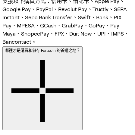
支援以下購買方式：信用卡、借記卡、Apple Pay、
Google Pay、PayPal、Revolut Pay、Trustly、SEPA
Instant、Sepa Bank Transfer、Swift、Bank、PIX
Pay、MPESA、GCash、GrabPay、GoPay、Pay
Maya、ShopeePay、FPX、Duit Now、UPI、IMPS、
Bancontact。
哪裡才是購買和儲存 Fartcoin 的首選之地？