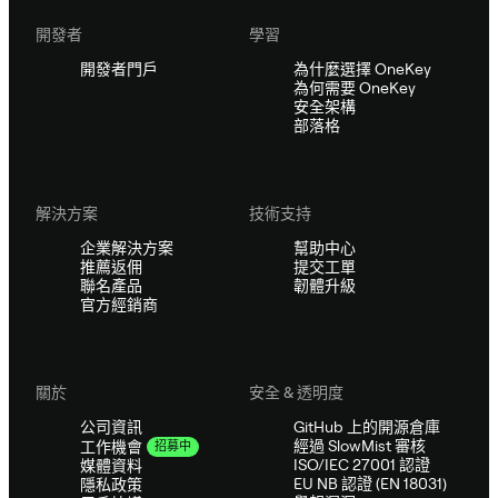
開發者
學習
開發者門戶
為什麼選擇 OneKey
為何需要 OneKey
安全架構
部落格
解決方案
技術支持
企業解決方案
幫助中心
推薦返佣
提交工單
聯名產品
韌體升級
官方經銷商
關於
安全 & 透明度
公司資訊
GitHub 上的開源倉庫
經過 SlowMist 審核
工作機會
招募中
ISO/IEC 27001 認證
媒體資料
EU NB 認證 (EN 18031)
隱私政策