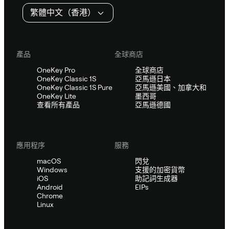
繁體中文（香港）
產品
全球商店
OneKey Pro
全球商店
OneKey Classic 1S
亞馬遜日本
OneKey Classic 1S Pure
亞馬遜美國、加拿大和
OneKey Lite
墨西哥
查看所有產品
亞馬遜德國
應用程序
服務
macOS
閃兌
Windows
支援的加密貨幣
iOS
助記詞生成器
Android
EIPs
Chrome
Linux