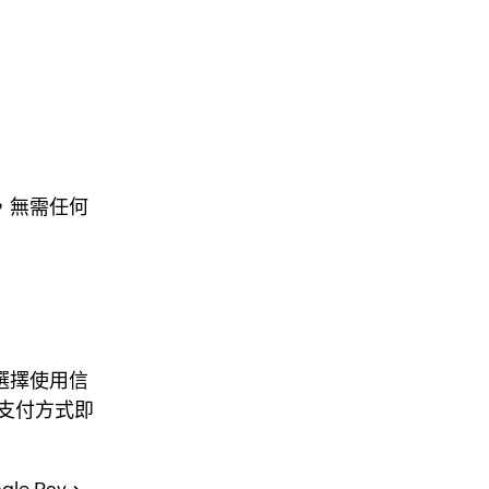
幣，無需任何
，選擇使用信
支付方式即
e Pay、