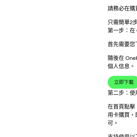
請務必在購
只需簡單2
第一步：在 O
首先需要您下載
隨後在 On
個人信息。
立即下載
第二步：使
在首頁點擊「
用卡購買，
可。
支持使用以下支