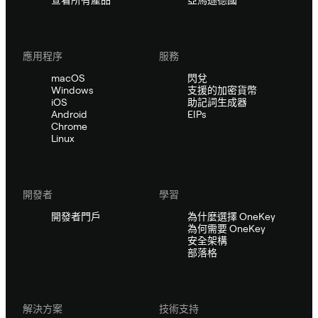
應用程序
服務
macOS
閃兌
Windows
支援的加密貨幣
iOS
助記詞生成器
Android
EIPs
Chrome
Linux
開發者
學習
開發者門戶
為什麼選擇 OneKey
為何需要 OneKey
安全架構
部落格
解決方案
技術支持