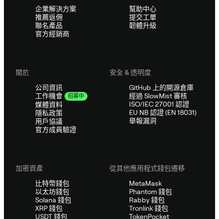
企業解決方案
幫助中心
推薦返佣
提交工單
聯名產品
韌體升級
官方經銷商
關於
安全 & 透明度
公司資訊
GitHub 上的開源倉庫
經過 SlowMist 審核
工作機會
招募中
ISO/IEC 27001 認證
媒體資料
EU NB 認證 (EN 18031)
隱私政策
舉報漏洞
用戶協議
官方成員驗證
加密資產
從其他應用程式錢包遷移
比特幣錢包
MetaMask
以太坊錢包
Phantom 錢包
Solana 錢包
Rabby 錢包
XRP 錢包
Tronlink 錢包
USDT 錢包
TokenPocket