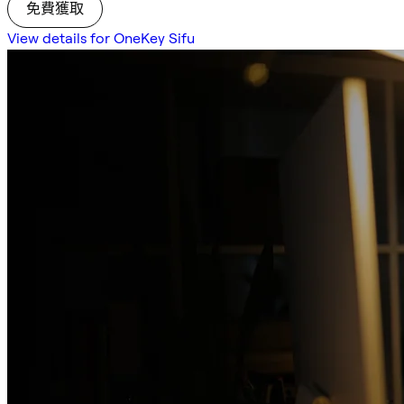
免費獲取
View details for OneKey Sifu