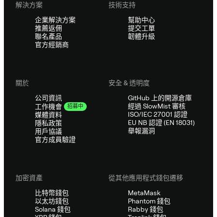
解決方案
技術支持
企業解決方案
幫助中心
推薦返佣
提交工單
聯名產品
韌體升級
官方經銷商
關於
安全 & 透明度
公司資訊
GitHub 上的開源倉庫
經過 SlowMist 審核
工作機會
招募中
ISO/IEC 27001 認證
媒體資料
EU NB 認證 (EN 18031)
隱私政策
舉報漏洞
用戶協議
官方成員驗證
加密資產
從其他應用程式錢包遷移
比特幣錢包
MetaMask
以太坊錢包
Phantom 錢包
Solana 錢包
Rabby 錢包