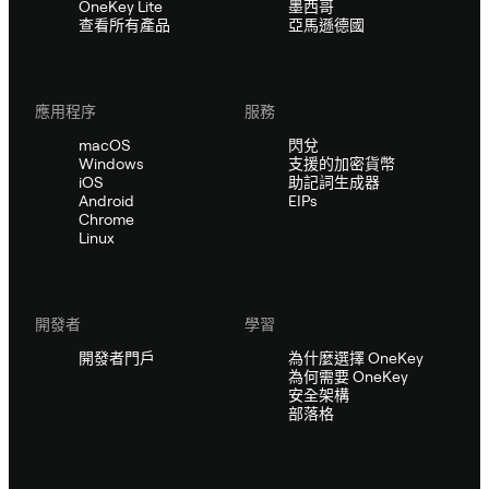
OneKey Lite
墨西哥
查看所有產品
亞馬遜德國
應用程序
服務
macOS
閃兌
Windows
支援的加密貨幣
iOS
助記詞生成器
Android
EIPs
Chrome
Linux
開發者
學習
開發者門戶
為什麼選擇 OneKey
為何需要 OneKey
安全架構
部落格