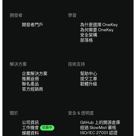
開發者
學習
開發者門戶
為什麼選擇 OneKey
為何需要 OneKey
安全架構
部落格
解決方案
技術支持
企業解決方案
幫助中心
推薦返佣
提交工單
聯名產品
韌體升級
官方經銷商
關於
安全 & 透明度
公司資訊
GitHub 上的開源倉庫
經過 SlowMist 審核
工作機會
招募中
ISO/IEC 27001 認證
媒體資料