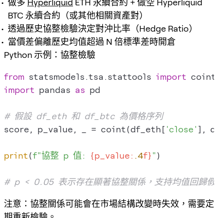
做多
Hyperliquid
ETH 永續合約 + 做空 Hyperliquid
BTC 永續合約（或其他相關資產對）
透過歷史協整檢驗決定對沖比率（Hedge Ratio）
當價差偏離歷史均值超過 N 倍標準差時開倉
Python 示例：協整檢驗
from
 statsmodels.tsa.stattools 
import
import
 pandas 
as
 pd

# 假設 df_eth 和 df_btc 為價格序列
score, p_value, _ = coint(df_eth[
'close'
], d
print
(
f"協整 p 值: 
{p_value:
.4
f}
"
)

# p < 0.05 表示存在顯著協整關係，支持均值回歸假
注意：協整關係可能會在市場結構改變時失效，需要定
期重新檢驗。