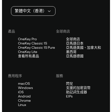
繁體中文（香港）
產品
全球商店
OneKey Pro
全球商店
OneKey Classic 1S
亞馬遜日本
OneKey Classic 1S Pure
亞馬遜美國、加拿大和
OneKey Lite
墨西哥
查看所有產品
亞馬遜德國
應用程序
服務
macOS
閃兌
Windows
支援的加密貨幣
iOS
助記詞生成器
Android
EIPs
Chrome
Linux