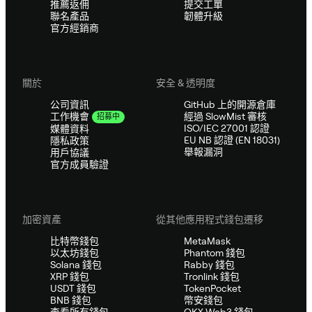
推薦返佣
提交工單
聯名產品
韌體升級
官方經銷商
關於
安全 & 透明度
公司資訊
GitHub 上的開源倉庫
經過 SlowMist 審核
工作機會
招募中
ISO/IEC 27001 認證
媒體資料
EU NB 認證 (EN 18031)
隱私政策
舉報漏洞
用戶協議
官方成員驗證
加密資產
從其他應用程式錢包遷移
比特幣錢包
MetaMask
以太坊錢包
Phantom 錢包
Solana 錢包
Rabby 錢包
XRP 錢包
Tronlink 錢包
USDT 錢包
TokenPocket
BNB 錢包
幣安錢包
查看所有錢包
OKX Web3 錢包