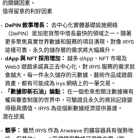
的關鍵因素。
值得留意的利好因素
DePIN 敘事增長：
去中心化實體基礎設施網絡
（DePIN）是加密貨幣中增長最快的領域之一。隨著
更多聚焦真實世界數據和服務的項目湧現，對像 IRYS
這樣可靠、永久的儲存層的需求將大幅飆升。
dApp 與 NFT 採用增加：
越多 dApp、NFT 市場及
Web3 遊戲承諾真正去中心化，對 IRYS 服務的需求就
會越大。每一件永久儲存的元數據、藝術作品或遊戲
資產，都有可能成為 Irys 網絡上的一筆交易。
「數據即新石油」論點：
在一個愈來愈關注數據擁有
權與審查制度的世界中，可驗證且永久的資訊記錄變
得極具價值。IRYS 為這個新數據經濟提供基建。
潛在逆風
競爭：
雖然 IRYS 作為 Arweave 的擴容器具有強勢地