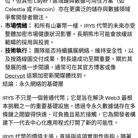
位，但其他 Layer 1 區塊鏈與數據可用性方案（如
Celestia 或 Filecoin）亦在更廣泛的儲存與數據領域
爭奪開發者關注。
市場情緒：
和所有山寨幣一樣，IRYS 代幣的未來亦受
整體加密市場健康狀況影響。長期熊市可能會放緩該
範疇的採用與投資。
技術執行：
團隊能否持續擴展網絡、維持安全性，以
及按路線圖交付成果，對長遠成功至關重要。關於其
發展的進一步閱讀，通常可在其官方博客或像
Decrypt
這類加密新聞媒體找到。
結論：永久網絡的基礎層
IRYS 不只是一個普通代幣；它是旨在解決 Web3 最根
本挑戰之一的重要基礎設施。透過令永久數據儲存在多
條鏈之間變得快速、可負擔且易於接觸，它為開發者構
建下一代去中心化應用程式打開了新的可能性。
IRYS 代幣的價值主張，直接與這項實用性掛鈎。隨著