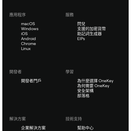
應用程序
服務
macOS
閃兌
Windows
支援的加密貨幣
iOS
助記詞生成器
Android
EIPs
Chrome
Linux
開發者
學習
開發者門戶
為什麼選擇 OneKey
為何需要 OneKey
安全架構
部落格
解決方案
技術支持
企業解決方案
幫助中心