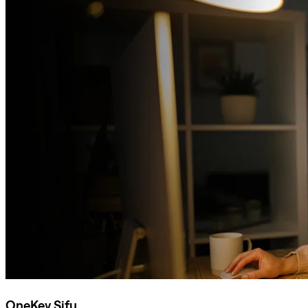
OneKey Sifu