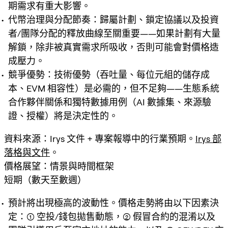
期需求有重大影響。
代幣治理與分配節奏：歸屬計劃、鎖定協議以及投資
者/團隊分配的釋放曲線至關重要——如果計劃有大量
解鎖，除非被真實需求所吸收，否則可能會對價格造
成壓力。
競爭優勢：技術優勢（吞吐量、每位元組的儲存成
本、EVM 相容性）是必需的，但不足夠——生態系統
合作夥伴關係和獨特數據用例（AI 數據集、來源驗
證、授權）將是決定性的。
資料來源：Irys 文件 + 專案報導中的行業預期。
Irys 部
落格與文件
。
價格展望：情景與時間框架
短期（數天至數週）
預計將出現極高的波動性。價格走勢將由以下因素決
定：(1) 空投/錢包拋售動態，(2) 假冒合約的混淆以及