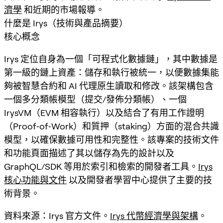
濟學
和近期的市場報導。
什麼是 Irys（技術與產品摘要）
核心概念
Irys 定位自身為一個「可程式化數據鏈」，其中數據是
第一級的鏈上資產：儲存和執行被統一，以便數據集能
夠被智慧合約和 AI 代理原生讀取和修改。該架構包含
一個多分類帳模型（提交/發佈分類帳）、一個
IrysVM（EVM 相容執行）以及結合了有用工作證明
（Proof‑of‑Work）和質押（staking）方面的混合共識
模型，以確保數據可用性和完整性。該專案的技術文件
和功能頁面描述了其以儲存為先的設計以及
GraphQL/SDK 等用於索引和檢索的開發者工具。
Irys
核心功能與文件
以及開發者學習中心提供了主要的技
術背景。
資料來源：Irys 官方文件。
Irys 代幣經濟學與架構
。