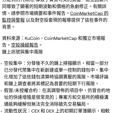
同導致了顯著的短期波動和價格的急劇修正。有關詳
情，請參閱市場摘要和事件報告。
CoinMarketCap 的
監控與警報
以及對空投套現的報導提供了這些事件的
背景。
資料來源：KuCoin、CoinMarketCap 和獨立市場報
告。
空投操縱報告
。
鏈上訊號與集中風險
空投集中：分發後不久的鏈上掃描顯示，相當一部分
已分發代幣集中在新創建或單一控制的錢包中。集中
化增加了這些錢包清算時協調賣壓的風險。市場評論
和鏈上調查者將其標記為首要的短期下行風險。
假冒/未授權合約：在高調發佈的項目中，仿冒合約地
址的快速增殖是很常見的；專案方和交易所的積極溝
通能夠緩解但無法完全消除搶先交易騙局。
流動性狀況：CEX 和 DEX 上的初期訂單簿顯示，相較