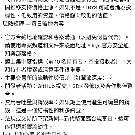
間推移支持價格上漲。如果不是，IRYS 可能會淪為投
機性、低效用的資產，價格趨向較低的估值。
風險矩陣 — 每日監控內容
官方合約地址確認和專案溝通（以避免假冒代幣）。
請使用專案頻道和文件來驗證地址。
Irys 官方安全通
知與部落格
。
鏈上集中度指標（前 10 名持有者、空投接收者）。大
額持有者積累或清算事件很重要。
主要交易所的流動性與價差（訂單簿深度）。
開發者活動：GitHub 提交、SDK 發佈以及合作夥伴整
合。
費用吞吐量與銷毀率：如果鏈上使用產生可衡量的銷
毀，這是一個結構性的利多訊號。
法規或交易所下架新聞—新代幣面臨合規審查，這可
能迅速影響流動性。
持有者和交易者的實用指南