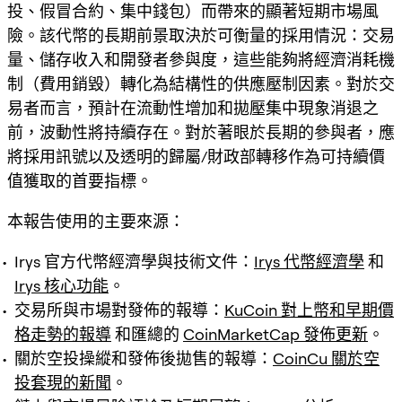
投、假冒合約、集中錢包）而帶來的顯著短期市場風
險。該代幣的長期前景取決於可衡量的採用情況：交易
量、儲存收入和開發者參與度，這些能夠將經濟消耗機
制（費用銷毀）轉化為結構性的供應壓制因素。對於交
易者而言，預計在流動性增加和拋壓集中現象消退之
前，波動性將持續存在。對於著眼於長期的參與者，應
將採用訊號以及透明的歸屬/財政部轉移作為可持續價
值獲取的首要指標。
本報告使用的主要來源：
Irys 官方代幣經濟學與技術文件：
Irys 代幣經濟學
和
Irys 核心功能
。
交易所與市場對發佈的報導：
KuCoin 對上幣和早期價
格走勢的報導
和匯總的
CoinMarketCap 發佈更新
。
關於空投操縱和發佈後拋售的報導：
CoinCu 關於空
投套現的新聞
。