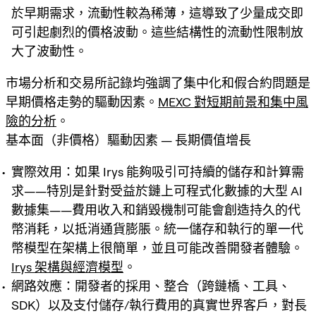
於早期需求，流動性較為稀薄，這導致了少量成交即
可引起劇烈的價格波動。這些結構性的流動性限制放
大了波動性。
市場分析和交易所記錄均強調了集中化和假合約問題是
早期價格走勢的驅動因素。
MEXC 對短期前景和集中風
險的分析
。
基本面（非價格）驅動因素 — 長期價值增長
實際效用：如果 Irys 能夠吸引可持續的儲存和計算需
求——特別是針對受益於鏈上可程式化數據的大型 AI
數據集——費用收入和銷毀機制可能會創造持久的代
幣消耗，以抵消通貨膨脹。統一儲存和執行的單一代
幣模型在架構上很簡單，並且可能改善開發者體驗。
Irys 架構與經濟模型
。
網路效應：開發者的採用、整合（跨鏈橋、工具、
SDK）以及支付儲存/執行費用的真實世界客戶，對長