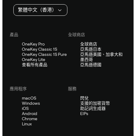
繁體中文（香港）
產品
全球商店
OneKey Pro
全球商店
OneKey Classic 1S
亞馬遜日本
OneKey Classic 1S Pure
亞馬遜美國、加拿大和
OneKey Lite
墨西哥
查看所有產品
亞馬遜德國
應用程序
服務
macOS
閃兌
Windows
支援的加密貨幣
iOS
助記詞生成器
Android
EIPs
Chrome
Linux