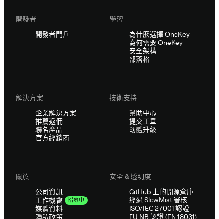
開發者
學習
開發者門戶
為什麼選擇 OneKey
為何需要 OneKey
安全架構
部落格
解決方案
技術支持
企業解決方案
幫助中心
推薦返佣
提交工單
聯名產品
韌體升級
官方經銷商
關於
安全 & 透明度
公司資訊
GitHub 上的開源倉庫
經過 SlowMist 審核
工作機會
招募中
ISO/IEC 27001 認證
媒體資料
EU NB 認證 (EN 18031)
隱私政策