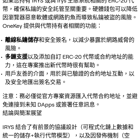
如果您持有 IRYS 或與 Irys 生態系統相關的 ERC‑20 代
幣，確保私鑰的安全託管至關重要。硬體錢包可以降低
因瀏覽器惡意軟體或網路釣魚而導致私鑰被盜的風險。
OneKey 提供與代幣持有者相關的功能：
離線私鑰儲存
和安全簽名，以減少暴露於網路威脅的
風險。
多鏈支援
以及添加自訂 ERC‑20 代幣或合約地址的能
力，這在專案推出新代幣時很有幫助。
用戶友善的介面，用於與已驗證的合約地址互動，以
及安全地匯出簽名交易。
注意：務必僅從官方專案資源匯入代幣合約地址，並避
免連接到未知 DApps 或簽署任意訊息。
結論與簡潔展望
IRYS 結合了有前景的協議設計（可程式化鏈上數據和
統一的儲存+執行代幣模型），以及因發佈機制（空