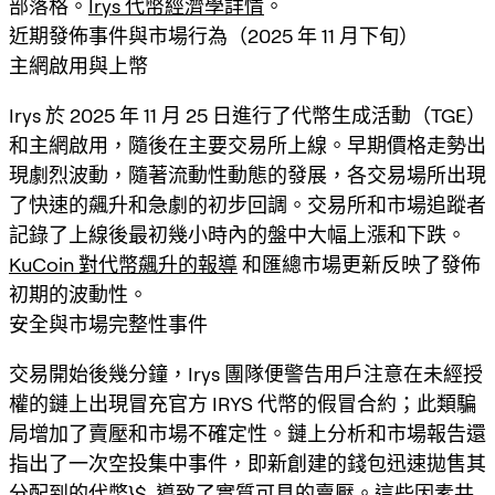
部落格。
Irys 代幣經濟學詳情
。
近期發佈事件與市場行為（2025 年 11 月下旬）
主網啟用與上幣
Irys 於 2025 年 11 月 25 日進行了代幣生成活動（TGE）
和主網啟用，隨後在主要交易所上線。早期價格走勢出
現劇烈波動，隨著流動性動態的發展，各交易場所出現
了快速的飆升和急劇的初步回調。交易所和市場追蹤者
記錄了上線後最初幾小時內的盤中大幅上漲和下跌。
KuCoin 對代幣飆升的報導
和匯總市場更新反映了發佈
初期的波動性。
安全與市場完整性事件
交易開始後幾分鐘，Irys 團隊便警告用戶注意在未經授
權的鏈上出現冒充官方 IRYS 代幣的假冒合約；此類騙
局增加了賣壓和市場不確定性。鏈上分析和市場報告還
指出了一次空投集中事件，即新創建的錢包迅速拋售其
分配到的代幣}$, 導致了實質可見的賣壓。這些因素共