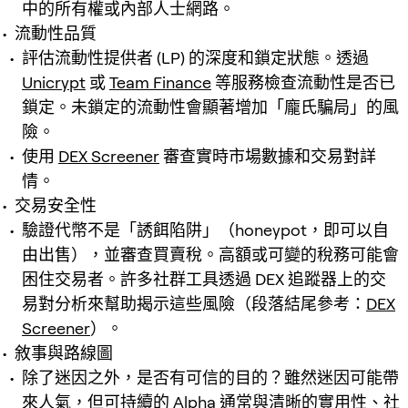
中的所有權或內部人士網路。
流動性品質
評估流動性提供者 (LP) 的深度和鎖定狀態。透過
Unicrypt
或
Team Finance
等服務檢查流動性是否已
鎖定。未鎖定的流動性會顯著增加「龐氏騙局」的風
險。
使用
DEX Screener
審查實時市場數據和交易對詳
情。
交易安全性
驗證代幣不是「誘餌陷阱」（honeypot，即可以自
由出售），並審查買賣稅。高額或可變的稅務可能會
困住交易者。許多社群工具透過 DEX 追蹤器上的交
易對分析來幫助揭示這些風險（段落結尾參考：
DEX
Screener
）。
敘事與路線圖
除了迷因之外，是否有可信的目的？雖然迷因可能帶
來人氣，但可持續的 Alpha 通常與清晰的實用性、社