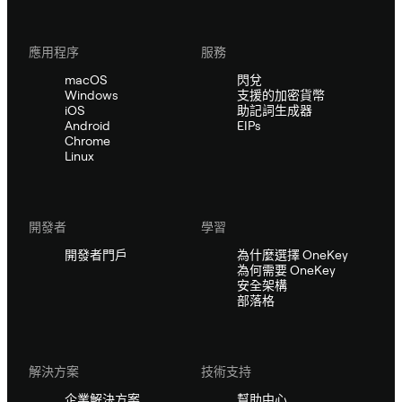
應用程序
服務
macOS
閃兌
Windows
支援的加密貨幣
iOS
助記詞生成器
Android
EIPs
Chrome
Linux
開發者
學習
開發者門戶
為什麼選擇 OneKey
為何需要 OneKey
安全架構
部落格
解決方案
技術支持
企業解決方案
幫助中心