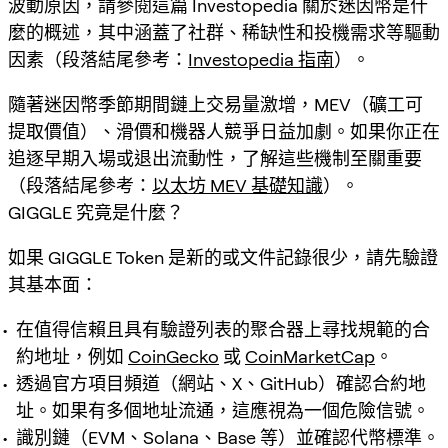
波動原因，請參閱這篇 Investopedia 關於迷因幣是什
麼的概述，其中涵蓋了社群、稀缺性和投機需求等驅動
因素（段落結尾參考：
Investopedia 指南
）。
隨著迷因幣季節期間鏈上交易量激增，MEV（礦工可
提取價值）、滑價和機器人競爭日益加劇。如果你正在
追逐早期入場或退出流動性，了解這些機制至關重要
（段落結尾參考：
以太坊 MEV 基礎知識
）。
GIGGLE 究竟是什麼？
如果 GIGGLE Token 是新的或文件記錄很少，請先驗證
其基本面：
在值得信賴且具有驗證列表的聚合器上尋找規範的合
約地址，例如
CoinGecko
或
CoinMarketCap
。
透過官方項目頻道（網站、X、GitHub）確認合約地
址。如果有多個地址流通，這應視為一個危險信號。
識別鏈（EVM、Solana、Base 等）並確認代幣標準。