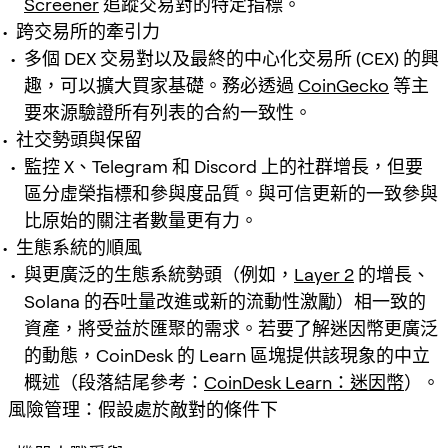
Screener
追蹤交易對的特定指標。
跨交易所的牽引力
多個 DEX 交易對以及最終的中心化交易所 (CEX) 的興
趣，可以擴大買家基礎。務必透過
CoinGecko
等主
要來源驗證所有列表的合約一致性。
社交勢頭與保留
監控 X、Telegram 和 Discord 上的社群增長，但要
區分虛榮指標和參與度品質。與可信更新的一致參與
比原始的關注者數量更有力。
生態系統的順風
與更廣泛的生態系統勢頭（例如，
Layer 2
的增長、
Solana 的吞吐量改進或新的流動性激勵）相一致的
資產，將受益於匯聚的需求。若要了解迷因幣更廣泛
的動態，CoinDesk 的 Learn 區塊提供該現象的中立
概述（段落結尾參考：
CoinDesk Learn：迷因幣
）。
風險管理：假設處於敵對的條件下