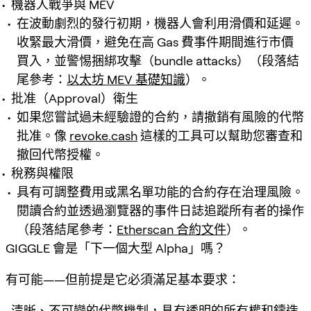
機器人戰爭與 MEV
在波動劇烈的發行初期，機器人會利用滑價和延遲。
收緊最大滑價，避免在高 Gas 費事件期間進行市價
買入，並警惕捆綁攻擊（bundle attacks）（段落結
尾參考：
以太坊 MEV 基礎知識
）。
批准（Approval）衛生
如果您嘗試過未經驗證的合約，請撤銷有風險的代幣
批准。像
revoke.cash
這樣的工具可以幫助您審查和
撤回代幣授權。
稅務與權限
具有可調整費用或黑名單功能的合約存在治理風險。
閱讀合約並透過瀏覽器的事件日誌追蹤所有者的操作
（段落結尾參考：
Etherscan 合約文件
）。
GIGGLE 會是「下一個大型 Alpha」嗎？
有可能——但前提是它必須滿足基本要求：
清晰、不可變的代幣機制，具有透明的所有權和鑄造