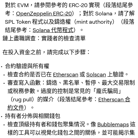
對於 EVM，請參閱參考的 ERC-20 實現（段落結尾參
考：
OpenZeppelin ERC-20
）；對於 Solana，請了解
SPL Token 程式以及鑄造權（mint authority）（段落
結尾參考：
Solana 代幣程式
）。
鏈上盡職調查：實踐者的檢查清單
在投入資金之前，請完成以下步驟：
合約驗證與所有權
檢查合約是否已在
Etherscan
或
Solscan
上驗證。
審查寫入函數：鑄造、黑名單、暫停、最大交易限制
或稅務參數。過度的控制是常見的「龐氏騙局」
（rug pull）的媒介（段落結尾參考：
Etherscan 合
約文件
）。
持有者分佈與相關錢包
檢查頂級持有者和錢包聚集情況。像
Bubblemaps
這
樣的工具可以視覺化錢包之間的關係，並可能揭示集