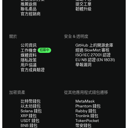
推薦返佣
提交工單
聯名產品
韌體升級
官方經銷商
關於
安全 & 透明度
公司資訊
GitHub 上的開源倉庫
經過 SlowMist 審核
工作機會
招募中
ISO/IEC 27001 認證
媒體資料
EU NB 認證 (EN 18031)
隱私政策
舉報漏洞
用戶協議
官方成員驗證
加密資產
從其他應用程式錢包遷移
比特幣錢包
MetaMask
以太坊錢包
Phantom 錢包
Solana 錢包
Rabby 錢包
XRP 錢包
Tronlink 錢包
USDT 錢包
TokenPocket
BNB 錢包
幣安錢包