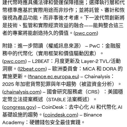
建代幣時應具備法律和營運保障措施；選擇執行層和代
幣標準應基於實際用途而非炒作；並將託管、審計和恢
復視為產品功能，而非事後才考慮。下一波代幣創新將
是技術、監管和實際經濟效益的融合——能夠整合這三
者的專案將能創造持久的價值。(
pwc.com
)
附錄：進一步閱讀（權威訊息來源） – PwC：金融服
務中的代幣化（實用框架和價值驅動因素）。
(
pwc.com
) – L2BEAT：月度更新及 Layer-2 TVL/活動
洞察。(
l2beat.com
) – 歐洲委員會：MiCA 和 DORA 的
實施更新。(
finance.ec.europa.eu
) – Chainalysis：
2025 年加密貨幣犯罪與年中趨勢（被盜資金分析）。
(
chainalysis.com
) – 國會研究服務處（CRS）：美國穩
定幣立法提案概述（STABLE 法案概述）。
(
congress.gov
) – CoinDesk：去中心化 AI 和代幣化 AI
基礎設施的趨勢。(
coindesk.com
) – Binance
Academy：硬體錢包安全最佳實踐。