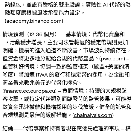
熱錢包，並設有嚴格的雙重驗證；實驗性 AI 代幣的曝
險額度應根據風險承受能力設定。
(
academy.binance.com
)
情境預測（12-36 個月） – 基本情境：代幣化資產和
L2 活動穩步增長，主要司法管轄區的穩定幣規則更加
明確，機構的進入通道不斷改善。市場波動持續存在，
但資金將更多地分配給合規的代幣產品。(
pwc.com
) –
監管利好情境：協調一致的監管框架（歐盟+美國的清
晰度）將加速 RWA 的發行和穩定幣的採用，為金融和
商業帶來數兆美元的代幣化機會。
(
finance.ec.europa.eu
) – 負面情境：持續的大規模駭
客攻擊，或特定代幣類別面臨嚴苛的監管後果，可能導
致資金迅速撤離和機構採用的步伐放緩。健全的託管和
合規規劃是最佳的緩解措施。(
chainalysis.com
)
結論——代幣專案和持有者現在應優先處理的事項 – 構