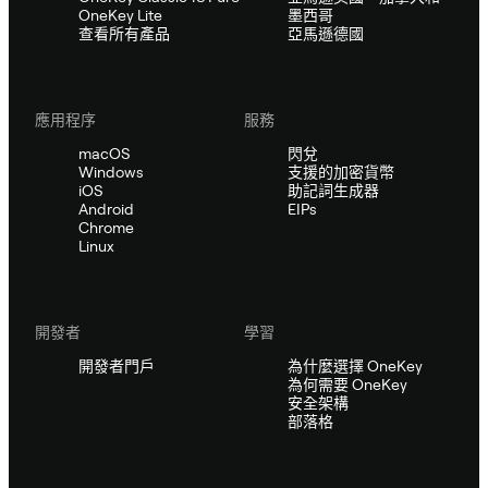
OneKey Lite
墨西哥
查看所有產品
亞馬遜德國
應用程序
服務
macOS
閃兌
Windows
支援的加密貨幣
iOS
助記詞生成器
Android
EIPs
Chrome
Linux
開發者
學習
開發者門戶
為什麼選擇 OneKey
為何需要 OneKey
安全架構
部落格