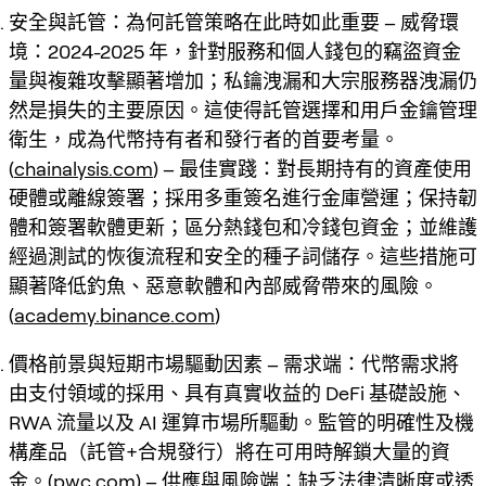
安全與託管：為何託管策略在此時如此重要 – 威脅環
境：2024-2025 年，針對服務和個人錢包的竊盜資金
量與複雜攻擊顯著增加；私鑰洩漏和大宗服務器洩漏仍
然是損失的主要原因。這使得託管選擇和用戶金鑰管理
衛生，成為代幣持有者和發行者的首要考量。
(
chainalysis.com
) – 最佳實踐：對長期持有的資產使用
硬體或離線簽署；採用多重簽名進行金庫營運；保持韌
體和簽署軟體更新；區分熱錢包和冷錢包資金；並維護
經過測試的恢復流程和安全的種子詞儲存。這些措施可
顯著降低釣魚、惡意軟體和內部威脅帶來的風險。
(
academy.binance.com
)
價格前景與短期市場驅動因素 – 需求端：代幣需求將
由支付領域的採用、具有真實收益的 DeFi 基礎設施、
RWA 流量以及 AI 運算市場所驅動。監管的明確性及機
構產品（託管+合規發行）將在可用時解鎖大量的資
金。(
pwc.com
) – 供應與風險端：缺乏法律清晰度或透