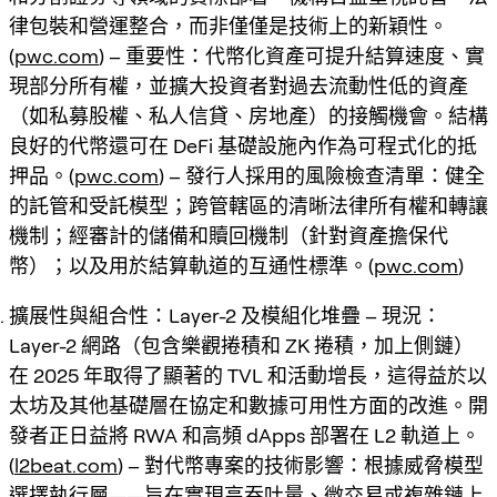
律包裝和營運整合，而非僅僅是技術上的新穎性。
(
pwc.com
) – 重要性：代幣化資產可提升結算速度、實
現部分所有權，並擴大投資者對過去流動性低的資產
（如私募股權、私人信貸、房地產）的接觸機會。結構
良好的代幣還可在 DeFi 基礎設施內作為可程式化的抵
押品。(
pwc.com
) – 發行人採用的風險檢查清單：健全
的託管和受託模型；跨管轄區的清晰法律所有權和轉讓
機制；經審計的儲備和贖回機制（針對資產擔保代
幣）；以及用於結算軌道的互通性標準。(
pwc.com
)
擴展性與組合性：Layer-2 及模組化堆疊 – 現況：
Layer-2 網路（包含樂觀捲積和 ZK 捲積，加上側鏈）
在 2025 年取得了顯著的 TVL 和活動增長，這得益於以
太坊及其他基礎層在協定和數據可用性方面的改進。開
發者正日益將 RWA 和高頻 dApps 部署在 L2 軌道上。
(
l2beat.com
) – 對代幣專案的技術影響：根據威脅模型
選擇執行層——旨在實現高吞吐量、微交易或複雜鏈上