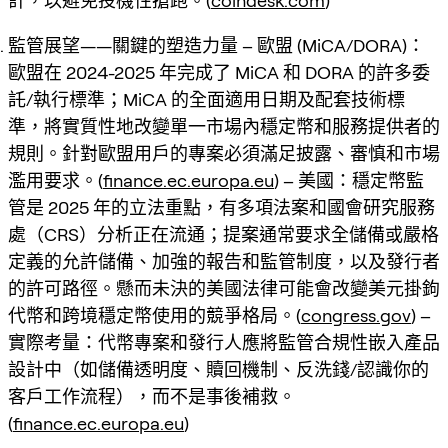
計，以避免投機性搶跑。(
coindesk.com
)
監管展望——關鍵的塑造力量 – 歐盟 (MiCA/DORA)：
歐盟在 2024-2025 年完成了 MiCA 和 DORA 的許多委
託/執行標準；MiCA 的全面適用日期及配套技術標
準，將實質性地改變單一市場內穩定幣和服務提供者的
規則。針對歐盟用戶的專案必須滿足披露、審慎和市場
濫用要求。(
finance.ec.europa.eu
) – 美國：穩定幣監
管是 2025 年的立法重點，有多項法案和國會研究服務
處（CRS）分析正在流通；提案通常要求全儲備或嚴格
定義的允許儲備、加強的報告和監管制度，以及發行者
的許可路徑。懸而未決的美國法律可能會改變美元掛鉤
代幣和跨境穩定幣使用的競爭格局。(
congress.gov
) –
實際考量：代幣專案和發行人應將監管合規性嵌入產品
設計中（如儲備透明度、贖回機制、反洗錢/認識你的
客戶工作流程），而不是事後補救。
(
finance.ec.europa.eu
)