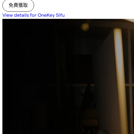
免費獲取
View details for OneKey Sifu