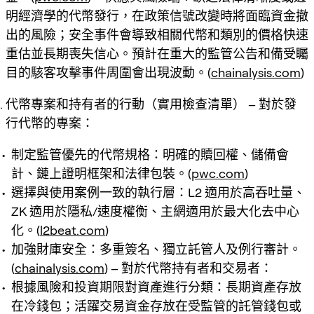
明經濟學的代幣發行，在政策信號改變時將面臨資金撤
出的風險；安全事件會導致相關代幣和類別的價格快速
重估並長期喪失信心。預計在重大的監管公告和備受矚
目的駭客攻擊事件周圍會出現波動。(
chainalysis.com
)
代幣專案和持有者的行動（實用檢查清單） – 對於發
行代幣的專案：
制定監管優先的代幣規格：明確的贖回權、儲備會
計、鏈上證明框架和法律包裝。(
pwc.com
)
選擇與使用案例一致的執行層：L2 適用於高吞吐量、
ZK 適用於隱私/速度權衡、主網適用於最大化去中心
化。(
l2beat.com
)
加強財庫安全：多重簽名、獨立託管人及例行審計。
(
chainalysis.com
) – 對於代幣持有者和交易者：
根據風險和投資期限對資產進行分類：長期資產存放
在冷錢包；活躍交易資金存放在受監管的託管錢包或