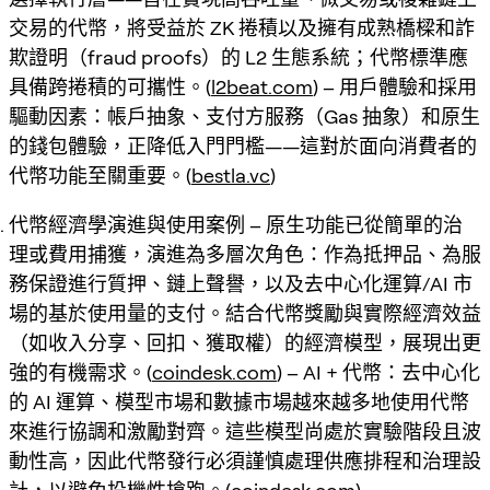
交易的代幣，將受益於 ZK 捲積以及擁有成熟橋樑和詐
欺證明（fraud proofs）的 L2 生態系統；代幣標準應
具備跨捲積的可攜性。(
l2beat.com
) – 用戶體驗和採用
驅動因素：帳戶抽象、支付方服務（Gas 抽象）和原生
的錢包體驗，正降低入門門檻——這對於面向消費者的
代幣功能至關重要。(
bestla.vc
)
代幣經濟學演進與使用案例 – 原生功能已從簡單的治
理或費用捕獲，演進為多層次角色：作為抵押品、為服
務保證進行質押、鏈上聲譽，以及去中心化運算/AI 市
場的基於使用量的支付。結合代幣獎勵與實際經濟效益
（如收入分享、回扣、獲取權）的經濟模型，展現出更
強的有機需求。(
coindesk.com
) – AI + 代幣：去中心化
的 AI 運算、模型市場和數據市場越來越多地使用代幣
來進行協調和激勵對齊。這些模型尚處於實驗階段且波
動性高，因此代幣發行必須謹慎處理供應排程和治理設