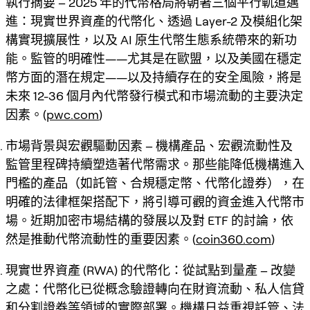
執行摘要 – 2025 年的代幣格局將朝著三個平行軌道邁
進：現實世界資產的代幣化、透過 Layer-2 及模組化架
構實現擴展性，以及 AI 原生代幣生態系統帶來的新功
能。監管的明確性——尤其是在歐盟，以及美國在穩定
幣方面的潛在規定——以及持續存在的安全風險，將是
未來 12-36 個月內代幣發行模式和市場流動的主要決定
因素。(
pwc.com
)
市場背景與宏觀驅動因素 – 機構產品、宏觀流動性及
監管里程碑持續塑造著代幣需求。那些能降低機構進入
門檻的產品（如託管、合規穩定幣、代幣化證券），在
明確的法律框架搭配下，將引導可觀的資金進入代幣市
場。近期加密市場結構的發展以及對 ETF 的討論，依
然是推動代幣流動性的重要因素。(
coin360.com
)
現實世界資產 (RWA) 的代幣化：從試點到量產 – 改變
之處：代幣化已從概念驗證轉向在財資流動、私人信貸
和分割證券等領域的實際部署。機構日益重視託管、法