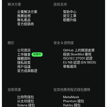
解決方案
技術支持
企業解決方案
幫助中心
推薦返佣
提交工單
聯名產品
韌體升級
官方經銷商
關於
安全 & 透明度
公司資訊
GitHub 上的開源倉庫
經過 SlowMist 審核
工作機會
招募中
ISO/IEC 27001 認證
媒體資料
EU NB 認證 (EN 18031)
隱私政策
舉報漏洞
用戶協議
官方成員驗證
加密資產
從其他應用程式錢包遷移
比特幣錢包
MetaMask
以太坊錢包
Phantom 錢包
Solana 錢包
Rabby 錢包