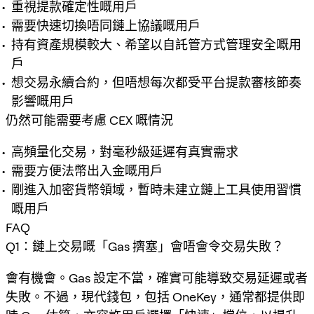
重視提款確定性嘅用戶
需要快速切換唔同鏈上協議嘅用戶
持有資產規模較大、希望以自託管方式管理安全嘅用
戶
想交易永續合約，但唔想每次都受平台提款審核節奏
影響嘅用戶
仍然可能需要考慮 CEX 嘅情況
高頻量化交易，對毫秒級延遲有真實需求
需要方便法幣出入金嘅用戶
剛進入加密貨幣領域，暫時未建立鏈上工具使用習慣
嘅用戶
FAQ
Q1：鏈上交易嘅「Gas 擠塞」會唔會令交易失敗？
會有機會。Gas 設定不當，確實可能導致交易延遲或者
失敗。不過，現代錢包，包括 OneKey，通常都提供即