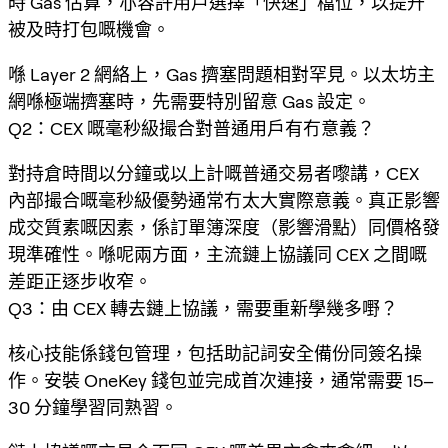
時 Gas 估算，亦容許用戶選擇「快速」檔位，以提升
被及時打包嘅機會。
喺 Layer 2 網絡上，Gas 擠塞問題相對罕見。以太坊主
網喺極端擠塞時，先需要特別留意 Gas 設定。
Q2：CEX 嘅毫秒級撮合對普通用戶有冇意義？
對持倉時間以分鐘或以上計嘅普通交易者嚟講，CEX
內部撮合嘅毫秒級優勢通常冇太大實際意義。真正影響
成交質素嘅因素，係訂單簿深度（影響滑點）同價格發
現準確性。喺呢兩方面，主流鏈上協議同 CEX 之間嘅
差距正逐步收窄。
Q3：由 CEX 轉去鏈上協議，需要重新學幾多嘢？
核心技能係錢包管理，包括助記詞安全備份同簽名操
作。安裝 OneKey 錢包並完成首次連接，通常需要 15–
30 分鐘學習同熟習。