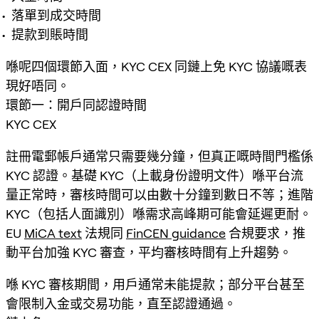
落單到成交時間
提款到賬時間
喺呢四個環節入面，KYC CEX 同鏈上免 KYC 協議嘅表
現好唔同。
環節一：開戶同認證時間
KYC CEX
註冊電郵帳戶通常只需要幾分鐘，但真正嘅時間門檻係
KYC 認證。基礎 KYC（上載身份證明文件）喺平台流
量正常時，審核時間可以由數十分鐘到數日不等；進階
KYC（包括人面識別）喺需求高峰期可能會延遲更耐。
EU
MiCA text
法規同
FinCEN guidance
合規要求，推
動平台加強 KYC 審查，平均審核時間有上升趨勢。
喺 KYC 審核期間，用戶通常未能提款；部分平台甚至
會限制入金或交易功能，直至認證通過。