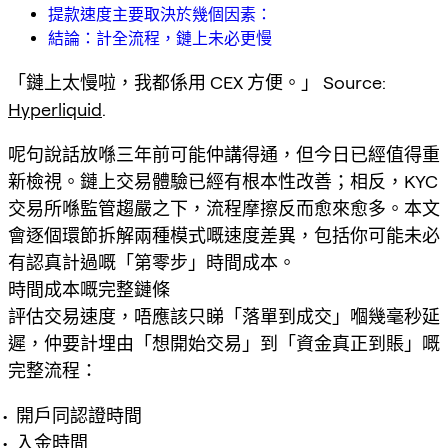
提款速度主要取決於幾個因素：
結論：計全流程，鏈上未必更慢
「鏈上太慢啦，我都係用 CEX 方便。」 Source:
Hyperliquid
.
呢句說話放喺三年前可能仲講得通，但今日已經值得重
新檢視。鏈上交易體驗已經有根本性改善；相反，KYC
交易所喺監管趨嚴之下，流程摩擦反而愈來愈多。本文
會逐個環節拆解兩種模式嘅速度差異，包括你可能未必
有認真計過嘅「第零步」時間成本。
時間成本嘅完整鏈條
評估交易速度，唔應該只睇「落單到成交」嗰幾毫秒延
遲，仲要計埋由「想開始交易」到「資金真正到賬」嘅
完整流程：
開戶同認證時間
入金時間