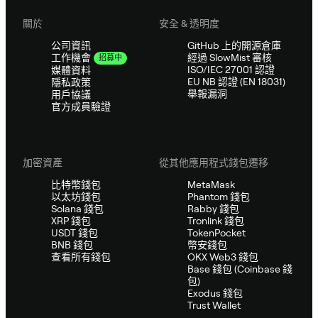
關於
安全 & 透明度
公司資訊
GitHub 上的開源倉庫
經過 SlowMist 審核
工作機會
招募中
ISO/IEC 27001 認證
媒體資料
EU NB 認證 (EN 18031)
隱私政策
舉報漏洞
用戶協議
官方成員驗證
加密資產
從其他應用程式錢包遷移
比特幣錢包
MetaMask
以太坊錢包
Phantom 錢包
Solana 錢包
Rabby 錢包
XRP 錢包
Tronlink 錢包
USDT 錢包
TokenPocket
BNB 錢包
幣安錢包
查看所有錢包
OKX Web3 錢包
Base 錢包 (Coinbase 錢
包)
Exodus 錢包
Trust Wallet