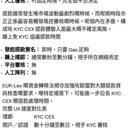
人工覆核：
冇固定時限，完全由平台決定
提款通常發生喺市場波動最劇烈嘅時候，而呢啲時段亦
正正係最容易觸發風控審核嘅時候。呢個內在矛盾，構
成咗 KYC CEX 提款體驗入面最大嘅不確定風險。
鏈上免 KYC 協議提款時間
發起提款簽名：
即時，只要 Gas 足夠
鏈上確認：
通常數秒至數分鐘，視乎所在網絡而定
平台審核：
無
人工隊列：
無
EUR-Lex 嘅資金轉移法規亦加強咗歐盟對大額提款資
訊核查嘅要求，喺特定場景下，可能進一步拉長 KYC
CEX 嘅提款處理時間。
完整 UX 速度對比表
環節
KYC CEX
開戶／認證
數十分鐘至數日，視乎 KYC 審核