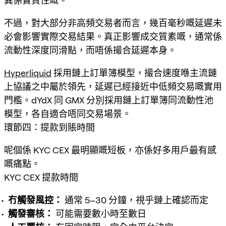
異係實質性嘅。
不過，對大部分非高頻交易者而言，幾百毫秒嘅延遲未
必會影響實際交易結果。真正影響成交質素嘅，通常係
流動性深度同滑點，而唔係撮合延遲本身。
Hyperliquid
採用鏈上訂單簿模型，撮合速度喺主流鏈
上協議之中屬於領先，延遲已經接近中低頻交易嘅實用
門檻。dYdX 同 GMX 分別採用鏈上訂單簿同流動性池
模型，各自適合唔同交易場景。
環節四：提款到賬時間
呢個係 KYC CEX 最明顯嘅短板，亦係好多用戶最有感
嘅痛點。
KYC CEX 提款時間
冇觸發風控：
通常 5–30 分鐘，視乎鏈上確認而定
觸發審核：
可能需要數小時至數日