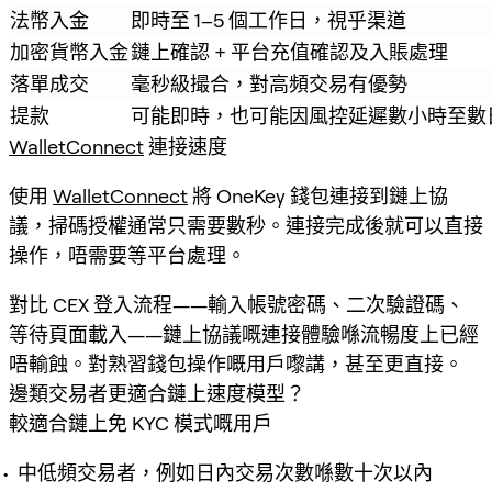
法幣入金
即時至 1–5 個工作日，視乎渠道
加密貨幣入金
鏈上確認 + 平台充值確認及入賬處理
落單成交
毫秒級撮合，對高頻交易有優勢
提款
可能即時，也可能因風控延遲數小時至數
WalletConnect
連接速度
使用
WalletConnect
將 OneKey 錢包連接到鏈上協
議，掃碼授權通常只需要數秒。連接完成後就可以直接
操作，唔需要等平台處理。
對比 CEX 登入流程——輸入帳號密碼、二次驗證碼、
等待頁面載入——鏈上協議嘅連接體驗喺流暢度上已經
唔輸蝕。對熟習錢包操作嘅用戶嚟講，甚至更直接。
邊類交易者更適合鏈上速度模型？
較適合鏈上免 KYC 模式嘅用戶
中低頻交易者，例如日內交易次數喺數十次以內