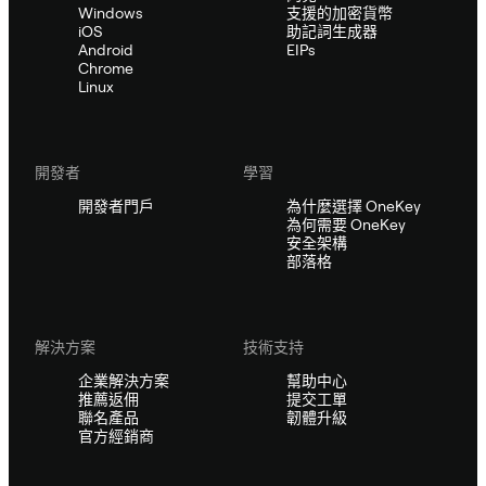
Windows
支援的加密貨幣
iOS
助記詞生成器
Android
EIPs
Chrome
Linux
開發者
學習
開發者門戶
為什麼選擇 OneKey
為何需要 OneKey
安全架構
部落格
解決方案
技術支持
企業解決方案
幫助中心
推薦返佣
提交工單
聯名產品
韌體升級
官方經銷商