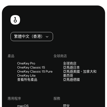
諮詢 Sifu
頁
尾
繁體中文（香港）
產品
全球商店
OneKey Pro
全球商店
OneKey Classic 1S
亞馬遜日本
OneKey Classic 1S Pure
亞馬遜美國、加拿大和
OneKey Lite
墨西哥
查看所有產品
亞馬遜德國
應用程序
服務
macOS
閃兌