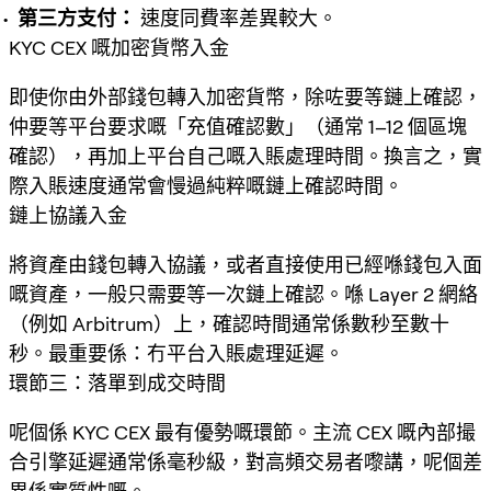
第三方支付：
速度同費率差異較大。
KYC CEX 嘅加密貨幣入金
即使你由外部錢包轉入加密貨幣，除咗要等鏈上確認，
仲要等平台要求嘅「充值確認數」（通常 1–12 個區塊
確認），再加上平台自己嘅入賬處理時間。換言之，實
際入賬速度通常會慢過純粹嘅鏈上確認時間。
鏈上協議入金
將資產由錢包轉入協議，或者直接使用已經喺錢包入面
嘅資產，一般只需要等一次鏈上確認。喺 Layer 2 網絡
（例如 Arbitrum）上，確認時間通常係數秒至數十
秒。最重要係：冇平台入賬處理延遲。
環節三：落單到成交時間
呢個係 KYC CEX 最有優勢嘅環節。主流 CEX 嘅內部撮
合引擎延遲通常係毫秒級，對高頻交易者嚟講，呢個差