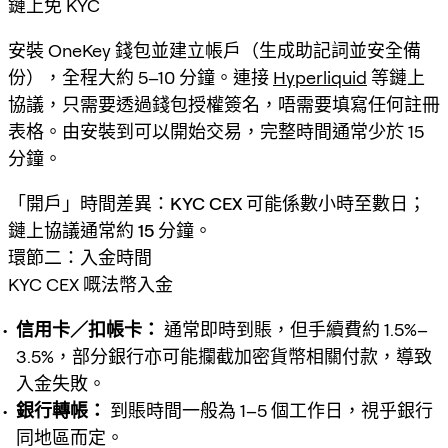
鏈上免 KYC
安裝 OneKey 錢包並建立帳戶（生成助記詞並安全備
份），全程大約 5–10 分鐘。連接
Hyperliquid
等鏈上
協議，只需要透過錢包授權簽名，唔需要填寫任何註冊
表格。由安裝到可以開始交易，完整時間通常少於 15
分鐘。
「開戶」時間差異：KYC CEX 可能係數小時至數日；
鏈上協議通常約 15 分鐘。
環節二：入金時間
KYC CEX 嘅法幣入金
信用卡／扣帳卡：
通常即時到賬，但手續費約 1.5%–
3.5%，部分銀行亦可能攔截加密貨幣相關付款，導致
入金失敗。
銀行轉帳：
到賬時間一般為 1–5 個工作日，視乎銀行
同地區而定。