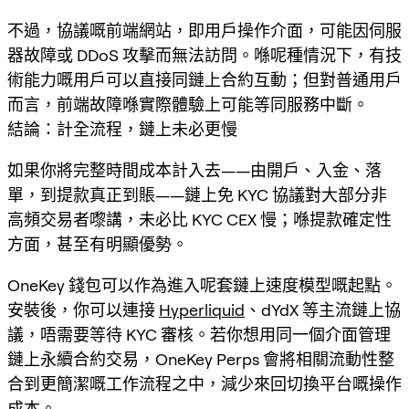
不過，協議嘅前端網站，即用戶操作介面，可能因伺服
器故障或 DDoS 攻擊而無法訪問。喺呢種情況下，有技
術能力嘅用戶可以直接同鏈上合約互動；但對普通用戶
而言，前端故障喺實際體驗上可能等同服務中斷。
結論：計全流程，鏈上未必更慢
如果你將完整時間成本計入去——由開戶、入金、落
單，到提款真正到賬——鏈上免 KYC 協議對大部分非
高頻交易者嚟講，未必比 KYC CEX 慢；喺提款確定性
方面，甚至有明顯優勢。
OneKey 錢包可以作為進入呢套鏈上速度模型嘅起點。
安裝後，你可以連接
Hyperliquid
、dYdX 等主流鏈上協
議，唔需要等待 KYC 審核。若你想用同一個介面管理
鏈上永續合約交易，OneKey Perps 會將相關流動性整
合到更簡潔嘅工作流程之中，減少來回切換平台嘅操作
成本。