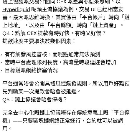
鏈上協議嘅交易介面同 CEX 嘅差異亦愈來愈細。以
Hyperliquid
呢類主流協議為例，交易 UI 已經相當友
善。最大嘅思維轉換，其實係由「平台帳戶」轉向「鏈
上地址」，以及由「平台餘額」轉向「鏈上資產」。
Q4：點解 CEX 提款有時好快，有時又好慢？
提款速度主要取決於幾個因素：
有冇觸發風控審核，而呢點通常無法預測
當時平台處理隊列長度，高流量時段延遲會增加
目標鏈嘅網絡擠塞情況
平台通常唔會公開具體風控觸發規則，所以用戶好難預
先判斷某一次提款會唔會被延遲。
Q5：鏈上協議會唔會停機？
完全去中心化嘅鏈上協議唔存在傳統意義上嘅「平台停
機」——只要區塊鏈網絡正常運行，合約就可以被調
用。