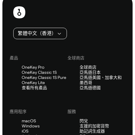
頁
尾
繁體中文（香港）
產品
全球商店
OneKey Pro
全球商店
OneKey Classic 1S
亞馬遜日本
OneKey Classic 1S Pure
亞馬遜美國、加拿大和
OneKey Lite
墨西哥
查看所有產品
亞馬遜德國
應用程序
服務
macOS
閃兌
Windows
支援的加密貨幣
iOS
助記詞生成器