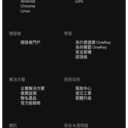
Android
EIPs
Chrome
Linux
開發者
學習
開發者門戶
為什麼選擇 OneKey
為何需要 OneKey
安全架構
部落格
解決方案
技術支持
企業解決方案
幫助中心
推薦返佣
提交工單
聯名產品
韌體升級
官方經銷商
關於
安全 & 透明度