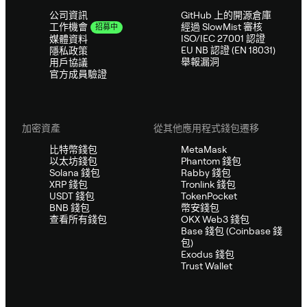
公司資訊
GitHub 上的開源倉庫
經過 SlowMist 審核
工作機會
招募中
ISO/IEC 27001 認證
媒體資料
EU NB 認證 (EN 18031)
隱私政策
舉報漏洞
用戶協議
官方成員驗證
加密資產
從其他應用程式錢包遷移
比特幣錢包
MetaMask
以太坊錢包
Phantom 錢包
Solana 錢包
Rabby 錢包
XRP 錢包
Tronlink 錢包
USDT 錢包
TokenPocket
BNB 錢包
幣安錢包
查看所有錢包
OKX Web3 錢包
Base 錢包 (Coinbase 錢
包)
Exodus 錢包
Trust Wallet