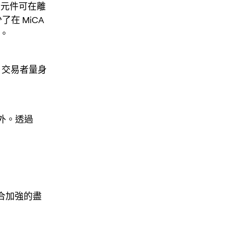
安全元件可在離
了在 MiCA
。
id 交易者量身
 例外。透過
符合加強的盡