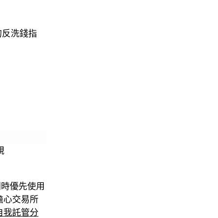
 的反洗錢指
規
，同時優先使用
於擔心交易所
CA 自我託管分