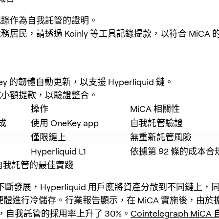
紀錄作為自我託管的證明。
居民，請透過 Koinly 等工具記錄提款，以符合 MiCA
ey 的韌體自動更新，以支援 Hyperliquid 鏈。
試小額提款，以驗證整合。
操作
MiCA 相關性
成
使用 OneKey app
自我託管驗證
僅限鏈上
無重新託管風險
Hyperliquid L1
依據第 92 條的成本合
代自我託管的最佳實踐
A 不斷發展，Hyperliquid 用戶應將資產分散到不同鏈上
 等硬體進行冷儲存。行業報告顯示，在 MiCA 實施後，由
，自我託管的採用率上升了 30%。
Cointelegraph Mi