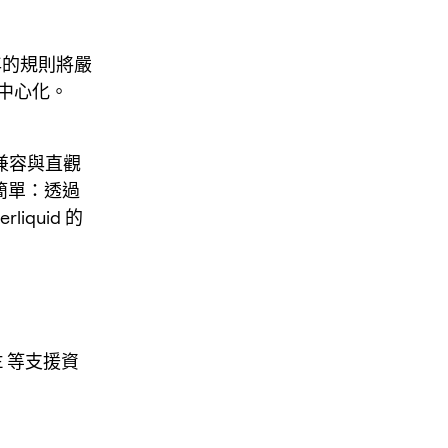
6 年的規則將嚴
中心化。
兼容與直觀
分簡單：透過
liquid 的
E 等支援資