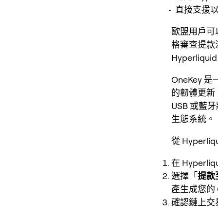
直接支援以太
歐盟用戶可以受
格審查提款
Hyperliq
OneKe
的韌體更新，
USB 或藍牙將
生態系統。
從 Hyperl
在 Hyper
選擇「
提款至
產生成您的 O
確認鏈上交易，