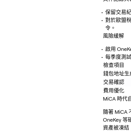
保留交易
對於歐盟稅務
令。
風險緩解
啟用 OneK
每季度測
檢查項目
錢包地址生
交易確認
費用優化
MiCA 時
隨著 MiC
OneKey
資產被凍結