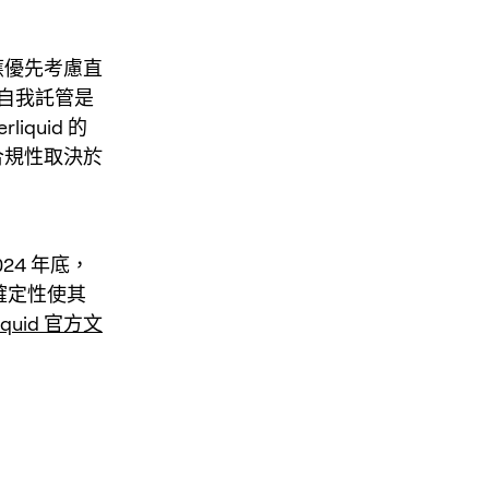
著應優先考慮直
自我託管是
quid 的
的合規性取決於
024 年底，
確定性使其
liquid 官方文