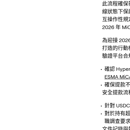
此流程確保符
線狀態下保護
互操作性規
2026 年
為迎接 202
打造的行動
驗證平台合
確認 Hype
ESMA Mi
確保提款
安全提款流
針對 US
對於持有超過
職調查要
文件記錄與