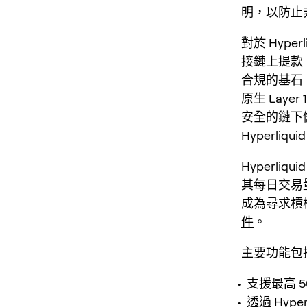
明，以防止
對於 Hyp
接鏈上提款
合規的基石，
原生 Lay
安全的鏈下
Hyperli
Hyperli
其每日交易
成為尋求槓
件
。
主要功能包
支援最高 5
透過 Hype