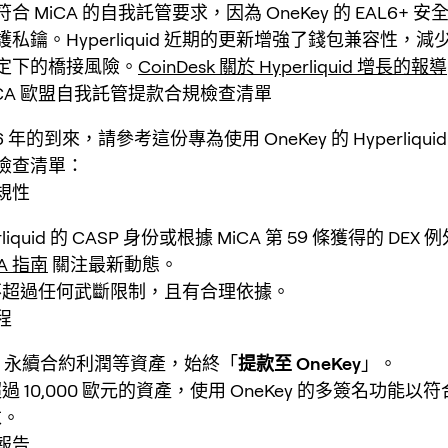
合 MiCA 的自我託管要求，因為 OneKey 的 EAL6+ 
私鑰。Hyperliquid 近期的更新增強了錢包兼容性，減少
定下的橋接風險。
CoinDesk 關於 Hyperliquid 增長的報導
 MiCA 歐盟自我託管提款合規檢查清單
6 年的到來，請參考這份專為使用 OneKey 的 Hyperliqu
檢查清單：
規性
rliquid 的 CASP 身份或根據 MiCA 第 59 條獲得的 DEX
CA 指南
關注最新動態。
不超過任何武斷限制，且有合理依據。
程
DC 永續合約利潤等資產，始終「
提款至 OneKey
」。
 10,000 歐元的資產，使用 OneKey 的多簽名功能以
求。
報告