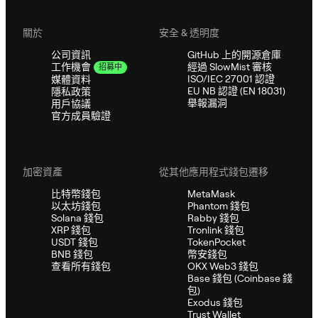
關於
安全 & 透明度
公司資訊
GitHub 上的開源倉庫
經過 SlowMist 審核
工作機會
招募中
ISO/IEC 27001 認證
媒體資料
EU NB 認證 (EN 18031)
隱私政策
舉報漏洞
用戶協議
官方成員驗證
加密資產
從其他應用程式錢包遷移
比特幣錢包
MetaMask
以太坊錢包
Phantom 錢包
Solana 錢包
Rabby 錢包
XRP 錢包
Tronlink 錢包
USDT 錢包
TokenPocket
BNB 錢包
幣安錢包
查看所有錢包
OKX Web3 錢包
Base 錢包 (Coinbase 錢
包)
Exodus 錢包
Trust Wallet