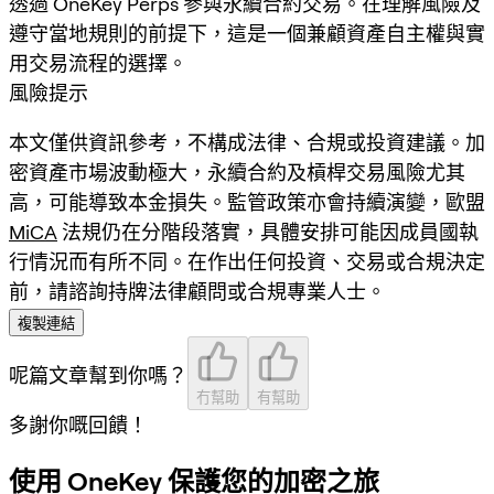
透過 OneKey Perps 參與永續合約交易。在理解風險及
遵守當地規則的前提下，這是一個兼顧資產自主權與實
用交易流程的選擇。
風險提示
本文僅供資訊參考，不構成法律、合規或投資建議。加
密資產市場波動極大，永續合約及槓桿交易風險尤其
高，可能導致本金損失。監管政策亦會持續演變，歐盟
MiCA
法規仍在分階段落實，具體安排可能因成員國執
行情況而有所不同。在作出任何投資、交易或合規決定
前，請諮詢持牌法律顧問或合規專業人士。
複製連結
呢篇文章幫到你嗎？
冇幫助
有幫助
多謝你嘅回饋！
使用 OneKey 保護您的加密之旅