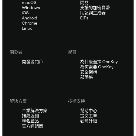
macOS
閃兌
Windows
支援的加密貨幣
iOS
助記詞生成器
Android
EIPs
Chrome
Linux
開發者
學習
開發者門戶
為什麼選擇 OneKey
為何需要 OneKey
安全架構
部落格
解決方案
技術支持
企業解決方案
幫助中心
推薦返佣
提交工單
聯名產品
韌體升級
官方經銷商