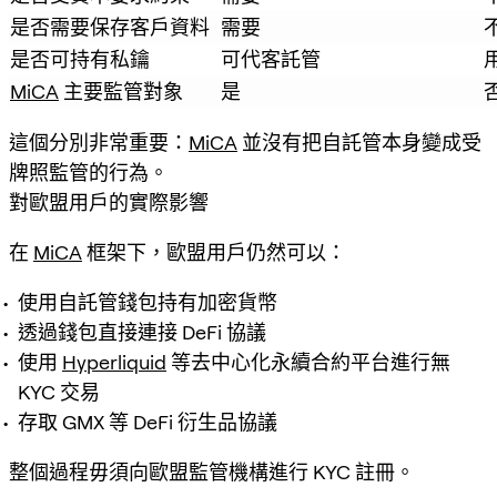
是否需要保存客戶資料
需要
是否可持有私鑰
可代客託管
MiCA
 主要監管對象
是
這個分別非常重要：
MiCA
並沒有把自託管本身變成受
牌照監管的行為。
對歐盟用戶的實際影響
在
MiCA
框架下，歐盟用戶仍然可以：
使用自託管錢包持有加密貨幣
透過錢包直接連接 DeFi 協議
使用
Hyperliquid
等去中心化永續合約平台進行無
KYC 交易
存取 GMX 等 DeFi 衍生品協議
整個過程毋須向歐盟監管機構進行 KYC 註冊。