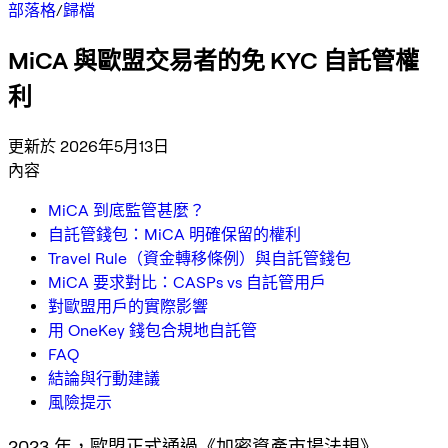
部落格
/
歸檔
MiCA 與歐盟交易者的免 KYC 自託管權
利
更新於 2026年5月13日
內容
MiCA 到底監管甚麼？
自託管錢包：MiCA 明確保留的權利
Travel Rule（資金轉移條例）與自託管錢包
MiCA 要求對比：CASPs vs 自託管用戶
對歐盟用戶的實際影響
用 OneKey 錢包合規地自託管
FAQ
結論與行動建議
風險提示
2023 年，歐盟正式通過《加密資產市場法規》