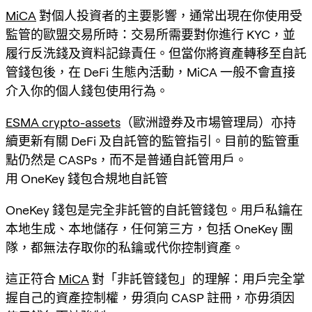
MiCA
對個人投資者的主要影響，通常出現在你使用受
監管的歐盟交易所時：交易所需要對你進行 KYC，並
履行反洗錢及資料記錄責任。但當你將資產轉移至自託
管錢包後，在 DeFi 生態內活動，MiCA 一般不會直接
介入你的個人錢包使用行為。
ESMA crypto-assets
（歐洲證券及市場管理局）亦持
續更新有關 DeFi 及自託管的監管指引。目前的監管重
點仍然是 CASPs，而不是普通自託管用戶。
用 OneKey 錢包合規地自託管
OneKey 錢包是完全非託管的自託管錢包。用戶私鑰在
本地生成、本地儲存，任何第三方，包括 OneKey 團
隊，都無法存取你的私鑰或代你控制資產。
這正符合
MiCA
對「非託管錢包」的理解：用戶完全掌
握自己的資產控制權，毋須向 CASP 註冊，亦毋須因