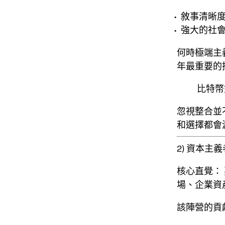
敘事清晰
強大的社
何時極端主
年最重要的
比特幣
忽視整合並
和選擇都會
2) 資本
核心直覺：
場、企業資
該陣營的貢