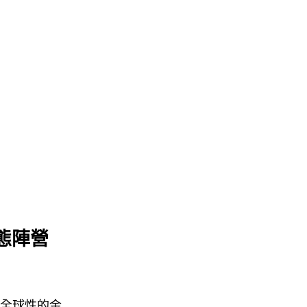
形態陣營
種全球性的金