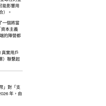
可能影響用
合）。
了一個將當
「
資本主義
端的陣營都
的
真實用戶
慮）聯繫起
幣」對「支
26 年，由