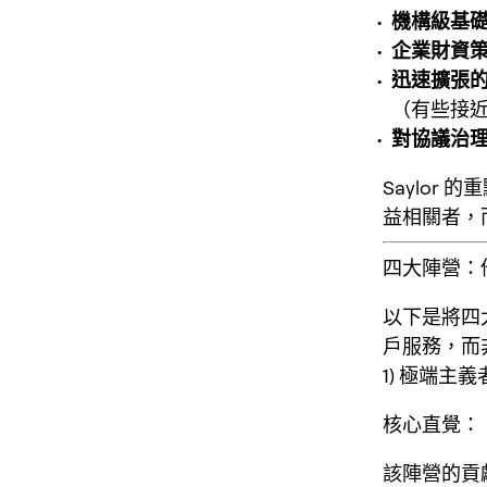
機構級基
企業財資
迅速擴張的
（有些接近
對協議治
Saylo
益相關者
，
四大陣營：
以下是將四
戶服務，而
1) 極端主
核心直覺：
該陣營的貢