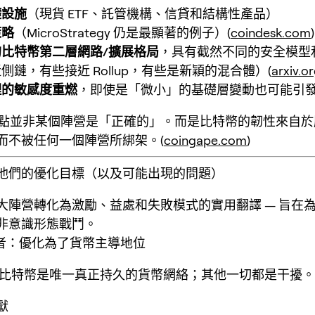
礎設施
（現貨 ETF、託管機構、信貸和結構性產品）
策略
（MicroStrategy 仍是最顯著的例子）(
coindesk.com
)
比特幣第二層網路/擴展格局
，具有截然不同的安全模型
側鏈，有些接近 Rollup，有些是新穎的混合體）(
arxiv.o
理的敏感度重燃
，即使是「微小」的基礎層變動也可能引
r 的重點並非某個陣營是「正確的」。而是比特幣的韌性來自
而不被任何一個陣營所綁架。(
coingape.com
)
他們的優化目標（以及可能出現的問題）
大陣營轉化為激勵、益處和失敗模式的實用翻譯 — 旨在
非意識形態戰鬥。
義者：優化為了貨幣主導地位
比特幣是唯一真正持久的貨幣網絡；其他一切都是干擾。
獻