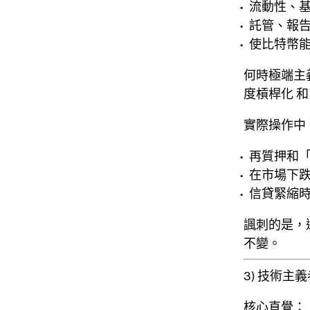
流動性、
託管、報
使比特幣
何時極端主
度槓桿化
實際操作中
再質押和「
在市場下
信貸緊縮
諷刺的是，
不變。
3) 技術
核心直覺：