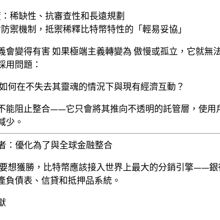
度：稀缺性、抗審查性和長遠規劃
會防禦機制，抵禦稀釋比特幣特性的「輕易妥協」
義會變得有害
如果極端主義轉變為
傲慢或孤立
，它就無法回
採用問題：
如何在不失去其靈魂的情況下與現有經濟互動？
不能阻止整合——它只會將其推向不透明的託管層，使用
減少。
主義者：優化為了與全球金融整合
要想獲勝，比特幣應該接入世界上最大的分銷引擎——銀
產負債表、信貸和抵押品系統。
獻