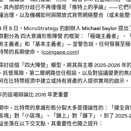
，其內部的分歧已不再僅僅是「推特上的爭論」——它們
議治理，以及機構如何與開放式貨幣網絡整合（或未能整
6 月 5 日
，MicroStrategy 的創辦人
Michael Saylor
提出
群劃分為
四大意識形態陣營
的框架：「
極端主義者
」、
術主義者
」和「
基本主義者
」— 並警告說，
任何發展至極
特幣的長期使命
。 (
coingape.com
)
討這個「四大陣營」模型，將其與主導 2025-2026 年
F、託管風險、第二層網路信任假設，以及對協議變更的焦
何在比特幣經濟中建立或持有資產的人提供實用的啟示。
 年的這場辯論比 2016 年更重要
期中，比特幣的意識形態分裂大多是理論性的：「健全貨
塊」對「小區塊」、「鏈上」對「鏈下」。到了 2025-20
益坐落在以下交叉點，其重要性也隨之提升：