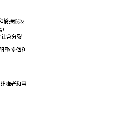
和橋接假設
rg
)
發社會分裂
於服務
多個利
為建構者和用