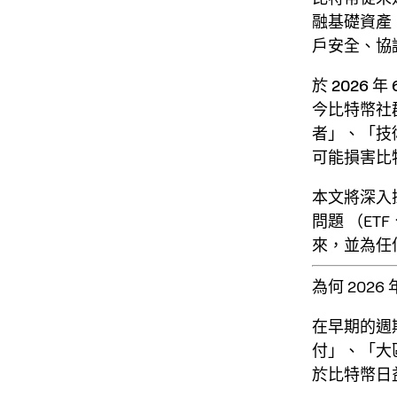
融基礎資產
戶安全、協
於
2026 年 
今比特幣社
者
」、「
技
可能損害比
本文將深入探
問題
（ET
來，並為任
為何 2026
在早期的週
付」、「大區
於比特幣日