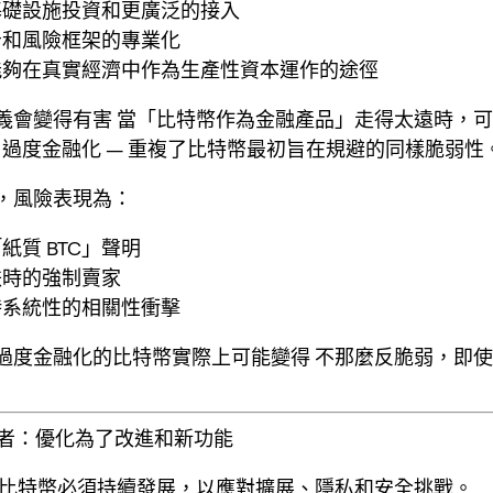
基礎設施投資和更廣泛的接入
告和風險框架的專業化
能夠在真實經濟中作為生產性資本運作的途徑
義會變得有害
當「比特幣作為金融產品」走得太遠時，
和
過度金融化
— 重複了比特幣最初旨在規避的同樣脆弱性
，風險表現為：
紙質 BTC」聲明
跌時的強制賣家
時系統性的相關性衝擊
過度金融化的比特幣實際上可能變得
不那麼反脆弱
，即使
主義者：優化為了改進和新功能
比特幣必須持續發展，以應對擴展、隱私和安全挑戰。