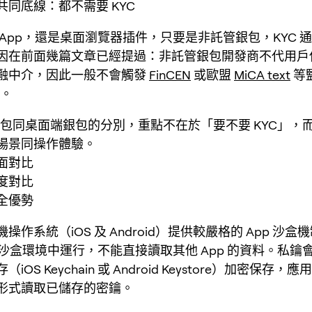
共同底線：都不需要 KYC
 App，還是桌面瀏覽器插件，只要是非託管銀包，KYC 
因在前面幾篇文章已經提過：非託管銀包開發商不代用戶
融中介，因此一般不會觸發
FinCEN
或歐盟
MiCA text
等
求。
 銀包同桌面端銀包的分別，重點不在於「要不要 KYC」，
場景同操作體驗。
面對比
度對比
全優勢
操作系統（iOS 及 Android）提供較嚴格的 App 沙盒
立沙盒環境中運行，不能直接讀取其他 App 的資料。私鑰
iOS Keychain 或 Android Keystore）加密保存
形式讀取已儲存的密鑰。