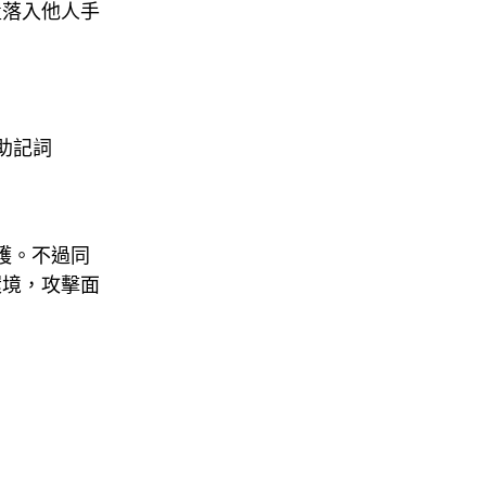
置落入他人手
入助記詞
保護。不過同
環境，攻擊面