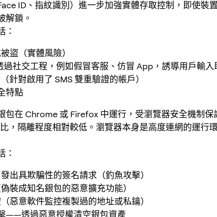
Face ID、指紋識別）進一步加強實體存取控制，即使裝
被解鎖。
括：
或被盜（實體風險）
p 透過社交工程，例如假冒客服、仿冒 App，誘導用戶輸
劫持（針對啟用了 SMS 雙重驗證的帳戶）
全特點
包在 Chrome 或 Firefox 中運行，受瀏覽器安全機制
p 相比，隔離程度相對較低。瀏覽器本身是高度連網的運行
括：
pp 發出具欺騙性的簽名請求（釣魚攻擊）
（偽裝成知名銀包的惡意擴充功能）
控（惡意軟件監控複製過的地址或私鑰）
r 攻擊——透過惡意授權清空銀包資產