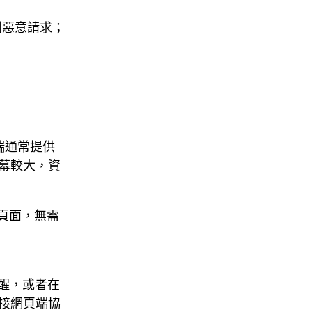
別惡意請求；
器端通常提供
屏幕較大，資
入頁面，無需
醒，或者在
接網頁端協