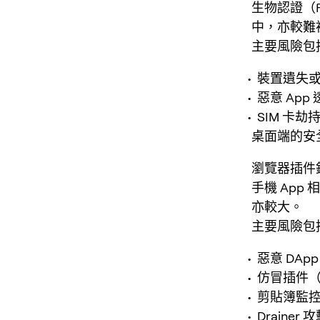
生物認證（
中，亦較難
主要風險包
裝置遺失
惡意 Ap
SIM 卡
桌面端的安
瀏覽器插件銀
手機 Ap
亦較大。
主要風險包
惡意 DA
仿冒插件
剪貼簿監
Draine