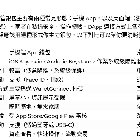
非託管銀包主要有兩種常見形態：手機 App，以及桌面端（
式）。兩者在私鑰安全、操作體驗、DApp 連接方式上各
慮應該用邊種形式做主力銀包，以下對比可以幫你更清晰
手機端 App 錢包
iOS Keychain / Android Keystore，作業系統級隔離
別
較高（沙盒隔離，系統級保護）
鎖
支援（Face ID、指紋）
方式
主要透過 WalletConnect 掃碼
間
屏幕小，資訊展示受限
隨時隨地，無需電腦
險
受 App Store/Google Play 審核
動
支援（透過藍牙或 USB-C）
資產查看、快速操作、流動交易