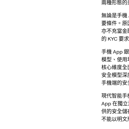
兩種形態的
無論是手機
要條件。原
亦不充當金
的 KYC 要
手機 App
模型、使用
核心維度全
安全模型深
手機端的安
現代智能手機
App 在獨
供的安全儲存（
不能以明文