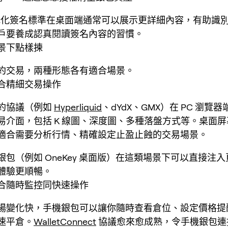
化簽名標準在桌面端通常可以展示更詳細內容，有助識
戶要養成認真閱讀簽名內容的習慣。
景下點樣揀
約交易，兩種形態各有適合場景。
合精細交易操作
約協議（例如
Hyperliquid
、dYdX、GMX）在 PC 瀏覽
易介面，包括 K 線圖、深度圖、多種落盤方式等。桌面
適合需要分析行情、精確設定止盈止蝕的交易場景。
銀包（例如 OneKey 桌面版）在這類場景下可以直接注
體驗更順暢。
合隨時監控同快速操作
場變化快，手機銀包可以讓你隨時查看倉位、設定價格提
速平倉。
WalletConnect
協議愈來愈成熟，令手機銀包連