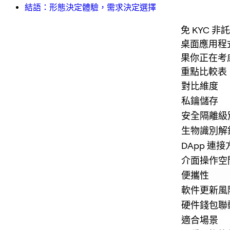
結語：形態決定體驗，需求決定選擇
免 KYC 
桌面應用程
果你正在考
重點比較表
對比維度
私鑰儲存
安全隔離級
生物識別解
DApp 連接
介面操作空
便攜性
軟件更新風
硬件錢包聯
適合場景